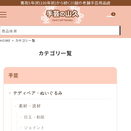
寛政5年(約230年前)から続く川越の老舗手芸用品店
0
HOME
カテゴリ一覧
注文履歴
カテゴリ一覧
ほしい物リスト
手芸
テディベア・ぬいぐるみ
素材・資材
目玉・動眼
ジョイント