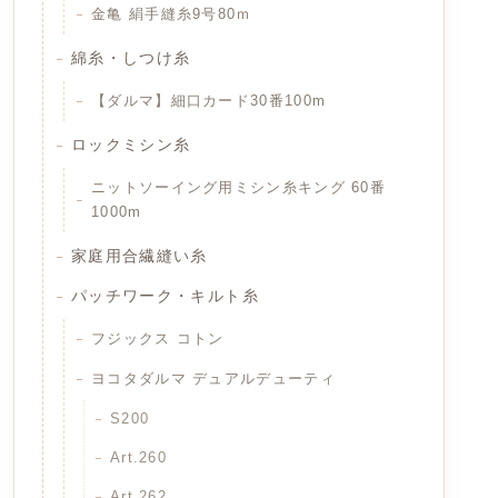
金亀 絹手縫糸9号80ｍ
綿糸・しつけ糸
【ダルマ】細口カード30番100m
ロックミシン糸
ニットソーイング用ミシン糸キング 60番
1000m
家庭用合繊縫い糸
パッチワーク・キルト糸
フジックス コトン
ヨコタダルマ デュアルデューティ
S200
Art.260
Art.262