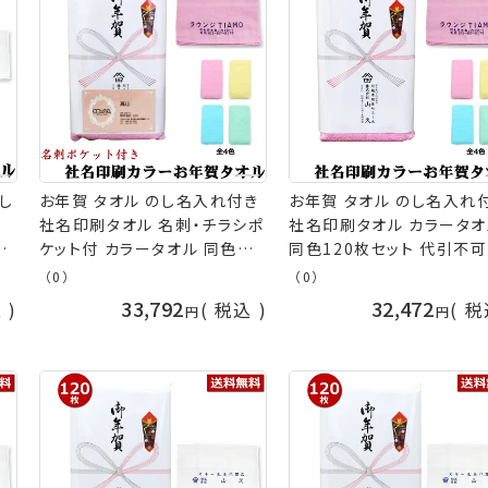
し
お年賀 タオル のし名入れ付き
お年賀 タオル のし名入れ
社名印刷タオル 名刺・チラシポ
社名印刷タオル カラータオ
賀
ケット付 カラータオル 同色
同色120枚セット 代引不可
付
120枚セット 代引不可 お年賀
年賀タオル 粗品 御礼 熨
（0）
（0）
不
タオル 粗品 販促 御礼 熨斗付
きタオル 粗品タオル nrm［返
33,792
32,472
込
税込
税
きタオル 粗品タオル nrm［返
品不可］ 手芸の山久
品不可］ 手芸の山久