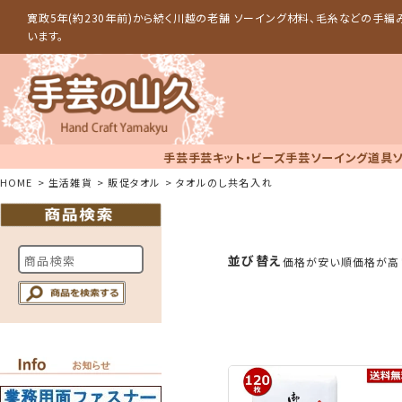
寛政5年(約230年前)から続く川越の老舗 ソーイング材料、毛糸などの手
います。
手芸
手芸キット・ビーズ手芸
ソーイング道具
HOME
生活雑貨
販促タオル
タオルのし共名入れ
並び替え
価格が安い順
価格が高