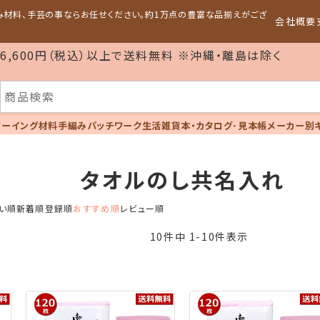
編み材料、手芸の事ならお任せください。約1万点の豊富な品揃えがござ
会社概要
6,600円（税込）以上で送料無料 ※沖縄・離島は除く
ソーイング材料
手編み
パッチワーク
生活雑貨
本・カタログ･見本帳
メーカー別
タオルのし共名入れ
い順
新着順
登録順
おすすめ順
レビュー順
10
件中
1
-
10
件表示