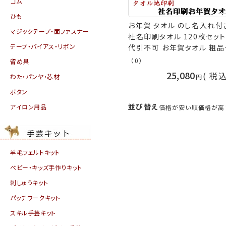
ゴム
ひも
お年賀 タオル のし名入れ付
マジックテープ・面ファスナー
社名印刷タオル 120枚セット
テープ・バイアス・リボン
代引不可 お年賀タオル 粗品
販促 御礼 熨斗付きタオル 
（0）
留め具
賀タオル ［返品不可］ 粗品タ
25,080
税
わた・パンヤ・芯材
ル nrm 手芸の山久
ボタン
並び替え
アイロン用品
価格が安い順
価格が高
羊毛フェルトキット
ベビー・キッズ手作りキット
刺しゅうキット
パッチワークキット
スキル手芸キット