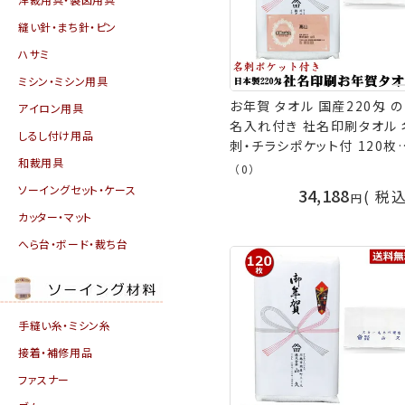
縫い針・まち針・ピン
ハサミ
ミシン・ミシン用具
お年賀 タオル 国産220匁 の
アイロン用具
名入れ付き 社名印刷タオル 
しるし付け用品
刺・チラシポケット付 120枚
和裁用具
ット代引不可 お年賀タオル 
（0）
品 販促 御礼 熨斗付きタオ
ソーイングセット・ケース
34,188
税
粗品タオル ［返品不可］ 手
カッター・マット
山久
へら台・ボード・裁ち台
手縫い糸・ミシン糸
接着・補修用品
ファスナー