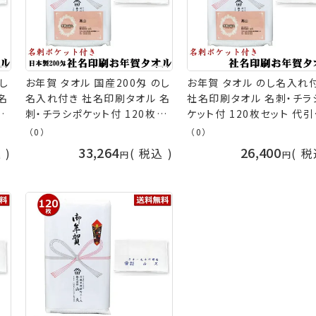
し
お年賀 タオル 国産200匁 のし
お年賀 タオル のし名入れ
名
名入れ付き 社名印刷タオル 名
社名印刷タオル 名刺・チラ
セ
刺・チラシポケット付 120枚セ
ケット付 120枚セット 代
粗
ット代引不可 お年賀タオル 粗
可 お年賀タオル 粗品 販促
（0）
（0）
ル
品 販促 御礼 熨斗付きタオル
礼 熨斗付きタオル 年賀タ
33,264
26,400
込
税込
税
芸の
年賀タオル 粗品タオル ［返品
粗品タオル ［返品不可］ n
不可］ 手芸の山久
手芸の山久