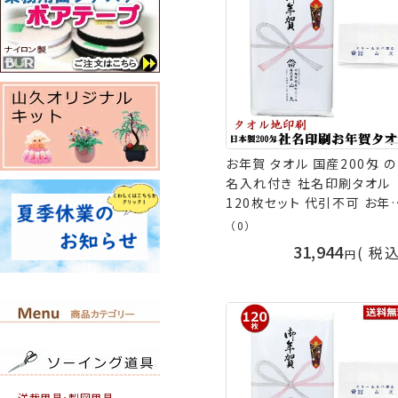
お年賀 タオル 国産200匁 の
名入れ付き 社名印刷タオル
120枚セット 代引不可 お年
タオル 粗品 販促 御礼 熨斗
（0）
きタオル 粗品タオル ［返品
31,944
税
可］ 手芸の山久
洋裁用具・製図用具