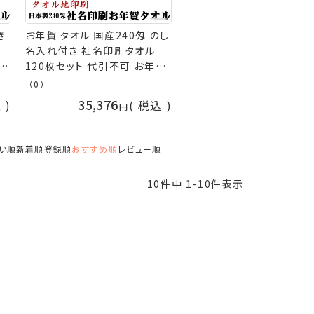
き
お年賀 タオル 国産240匁 のし
名入れ付き 社名印刷タオル
120枚セット 代引不可 お年賀
年
タオル 粗品 販促 御礼 熨斗付
（0）
オ
きタオル ［返品不可］ 粗品タオ
35,376
込
税込
ル 手芸の山久
い順
新着順
登録順
おすすめ順
レビュー順
10
件中
1
-
10
件表示