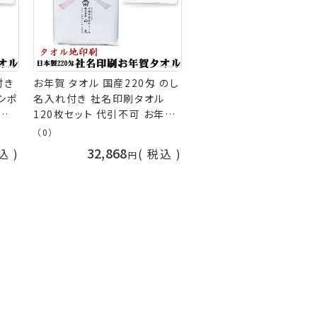
付き
お年賀 タオル 国産220匁 のし
シポ
名入れ付き 社名印刷タオル
引不
120枚セット 代引不可 お年賀
 御
タオル 粗品 販促 御礼 熨斗付
（0）
オル
きタオル ［返品不可］ 粗品タオ
32,868
込
税込
rm
ル 手芸の山久