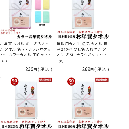
越し 手芸の山久
お年賀 タオル のし名入れ付
挨拶用タオル 粗品 タオル 国
き タオル 名刺・チラシポケッ
産240匁 のし名入れ付き タ
ト付 カラータオル 同色50枚
オル 名刺・チラシポケット付
以上(端数注文OK)お年賀タ
36枚以上(端数注文OK) 挨
（0）
（0）
オル 粗品 お祭り 販促 御礼
拶 タオル 挨拶回り 引っ越し
236
269
税込
税込
熨斗付きタオル 粗品タオル
お年賀タオル 粗品 お祭り 販
nrm [返品不可] 手芸の山久
促 御礼 ご挨拶 ご挨拶用 タ
オル 熨斗付きタオル ［返品不
可］ 手芸の山久