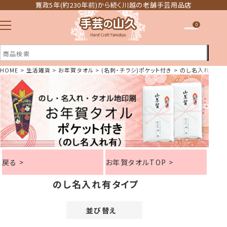
寛政5年(約230年前)から続く川越の老舗手芸用品店
0
HOME
生活雑貨
お年賀タオル
(名刺・チラシ)ポケット付き
のし名入れ有タ
注文履歴
ほしい物リスト
戻る >
お年賀タオルTOP >
のし名入れ有タイプ
並び替え
価格が安い順