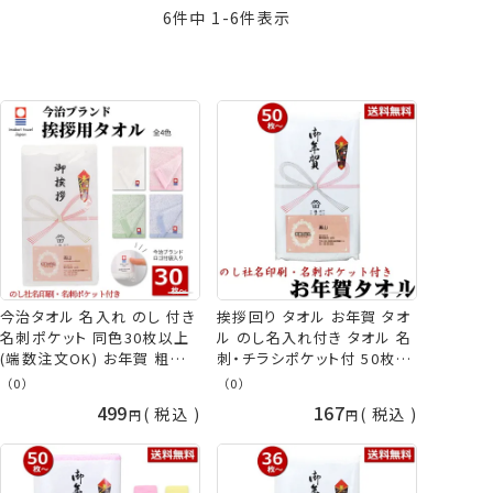
6
件中
1
-
6
件表示
価格が高い順
新着順
登録順
おすすめ順
レビュー順
今治タオル 名入れ のし 付き
挨拶回り タオル お年賀 タオ
名刺ポケット 同色30枚以上
ル のし名入れ付き タオル 名
(端数注文OK) お年賀 粗品
刺・チラシポケット付 50枚以
引越し ご挨拶 贈答品 名刺
上(端数注文OK) お年賀タオ
（0）
（0）
無地 タオル ギフト 挨拶回り
ル 粗品タオル ご挨拶タオル
499
167
税込
税込
日本製 今治 フェイスタオル
挨拶 タオル 販促 熨斗付きタ
カラータオル お年賀タオル
オル 粗品 タオル 個包装
熨斗 年始 販促 会社 御礼 社
nrm 手芸の山久
名印刷 粗品タオル 挨拶 引っ