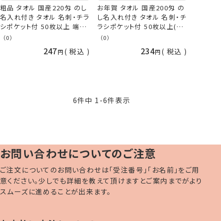
粗品 タオル 国産220匁 のし
お年賀 タオル 国産200匁 の
名入れ付き タオル 名刺・チラ
し名入れ付き タオル 名刺・チ
シポケット付 50枚以上 端数
ラシポケット付 50枚以上(端
注文OK ご挨拶用 お祭り 御
数注文OK)お年賀タオル 粗
（0）
（0）
礼 タオル [返品不可] 手芸の
品 お祭り 販促 御礼 熨斗付
247
234
税込
税込
山久
きタオル [返品不可] 手芸の
山久
6
件中
1
-
6
件表示
お問い合わせについてのご注意
ご注文についてのお問い合わせは「受注番号」「お名前」をご用
意ください。少しでも詳細を教えて頂けますとご案内までがより
スムーズに進めることが出来ます。