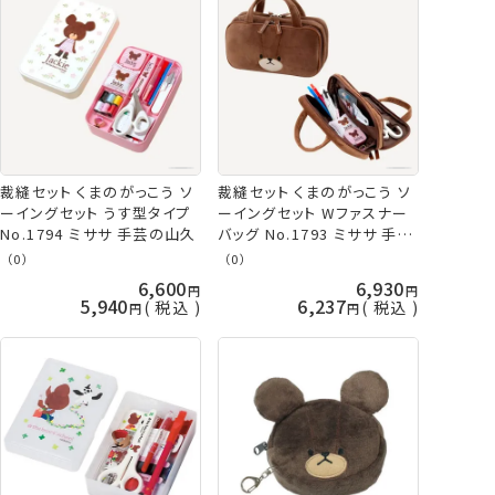
裁縫セット くまのがっこう ソ
裁縫セット くまのがっこう ソ
ーイングセット うす型タイプ
ーイングセット Wファスナー
No.1794 ミササ 手芸の山久
バッグ No.1793 ミササ 手芸
の山久
（0）
（0）
6,600
6,930
5,940
6,237
税込
税込