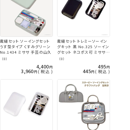
裁縫セット ソーイングセット
裁縫セット トレミーソーイン
うす型タイプ くすみグリーン
グキット 黒 No.325 ソーイン
No.1434 ミササ 手芸の山久
グセット ネコポス可 ミササ
手芸の山久
（0）
（0）
4,400
495
3,960
445
税込
税込