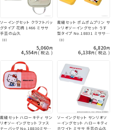
ソーイングセット クラフトバッ
裁縫セット ポムポムプリン サ
グタイプ 花柄 1466 ミササ
ンリオソーイングセット うす
手芸の山久
型タイプ No.18831 ミササ
手芸の山久
（0）
（0）
5,060
6,820
4,554
6,138
税込
税込
裁縫セット ハローキティ サン
ソーイングセット サンリオソ
リオソーイングセット ファス
ーイングセット ハローキティ
ナーバッグ No.18830ミササ
ホワイト ミササ 手芸の山久