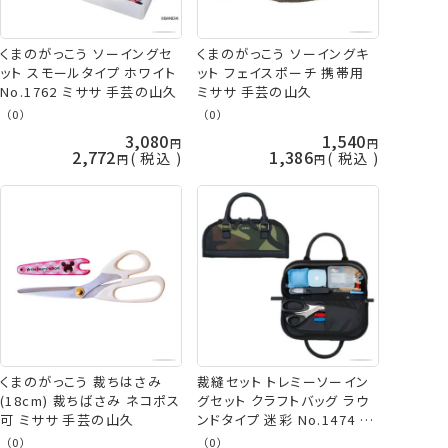
くまのがっこう ソーイングセ
くまのがっこう ソーイングキ
ット スモールタイプ ホワイト
ット フェイスポーチ 携帯用
No.1762 ミササ 手芸の山久
ミササ 手芸の山久
（0）
（0）
3,080
1,540
2,772
1,386
税込
税込
くまのがっこう 裁ちはさみ
裁縫セット トレミーソーイン
(18cm) 裁ちばさみ ネコポス
グセット クラフトバッグ ラウ
可 ミササ 手芸の山久
ンドタイプ 迷彩 No.1474 ミ
ササ 手芸の山久
（0）
（0）