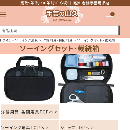
寛政5年(約230年前)から続く川越の老舗手芸用品店
0
HOME
ソーイング道具
洋裁用具・製図用具
ソーイングセット･裁縫箱
ソーイングセット･裁縫箱
注文履歴
ほしい物リスト
洋裁用具・製図用具TOPへ >
ソーイング道具TOPへ >
ショップTOPへ >