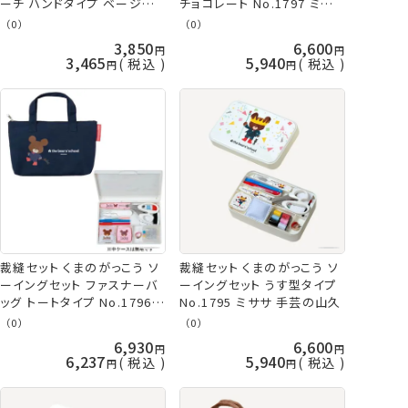
ーチ ハンドタイプ ベージュ
チョコレート No.1797 ミサ
No.1798 ミササ 手芸の山久
サ 手芸の山久
（0）
（0）
3,850
6,600
3,465
5,940
税込
税込
裁縫セット くまのがっこう ソ
裁縫セット くまのがっこう ソ
ーイングセット ファスナーバ
ーイングセット うす型タイプ
ッグ トートタイプ No.1796
No.1795 ミササ 手芸の山久
ミササ 手芸の山久
（0）
（0）
6,930
6,600
6,237
5,940
税込
税込