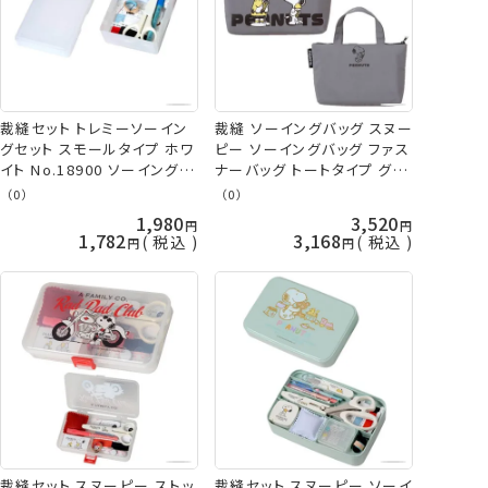
裁縫セット トレミーソーイン
裁縫 ソーイングバッグ スヌー
グセット スモールタイプ ホワ
ピー ソーイングバッグ ファス
イト No.18900 ソーイングセ
ナーバッグ トートタイプ グレ
ット ミササ
ー No.18791 ミササ 手芸の
（0）
（0）
山久
1,980
3,520
1,782
3,168
税込
税込
裁縫セット スヌーピー ストッ
裁縫セット スヌーピー ソーイ