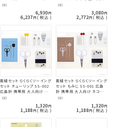
手芸の山久
（0）
（0）
6,930
3,080
6,237
2,772
税込
税込
裁縫セット らくらくソーイング
裁縫セット らくらくソーイング
セット チューリップ SS-002
セット もみじ SS-001 広島
広島針 携帯用 大人向け ネ
針 携帯用 大人向け ネコポ
コポス可 手芸の山久
ス可 手芸の山久
（0）
（0）
1,320
1,320
1,188
1,188
税込
税込