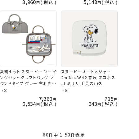
3,960
5,148
税込
税込
ト ミササ 手芸の山久
裁縫セット スヌーピー ソーイ
スヌーピーオートメジャー
ングセット クラフトバッグ ラ
2m No.8642 巻尺 ネコポス
ウンドタイプ グレー 右利き
可 ミササ 手芸の山久
No.8651 ミササ 手芸の山久
（0）
（0）
7,260
715
6,534
643
税込
税込
60
件中
1
-
50
件表示