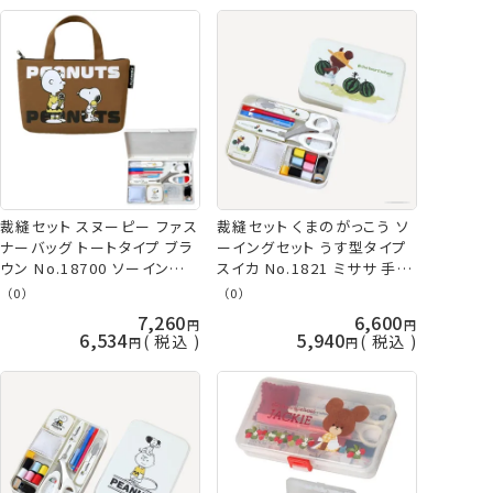
裁縫セット スヌーピー ファス
裁縫セット くまのがっこう ソ
ナーバッグ トートタイプ ブラ
ーイングセット うす型タイプ
ウン No.18700 ソーイングセ
スイカ No.1821 ミササ 手芸
ット ミササ
の山久
（0）
（0）
7,260
6,600
6,534
5,940
税込
税込