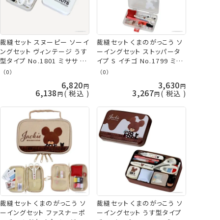
裁縫セット スヌーピー ソーイ
裁縫セット くまのがっこう ソ
ングセット ヴィンテージ うす
ーイングセット ストッパータ
型タイプ No.1801 ミササ 手
イプ S イチゴ No.1799 ミサ
芸の山久
サ 手芸の山久
（0）
（0）
6,820
3,630
6,138
3,267
税込
税込
裁縫セット くまのがっこう ソ
裁縫セット くまのがっこう ソ
ーイングセット ファスナーポ
ーイングセット うす型タイプ