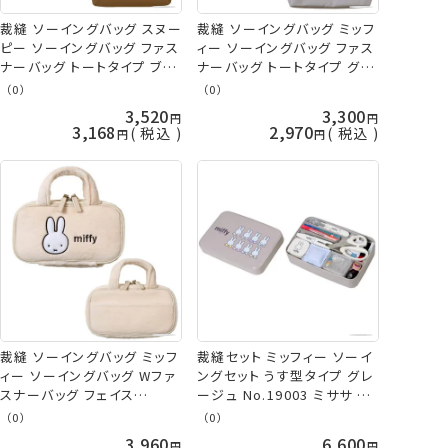
裁縫 ソーイングバッグ スヌー
裁縫 ソーイングバッグ ミッフ
ピー ソーイングバッグ ファス
ィー ソーイングバッグ ファス
ナーバッグ トートタイプ ブラ
ナーバッグ トートタイプ グレ
ウン No.18790 ミササ 手芸
ー No.19091 ミササ 手芸の
（0）
（0）
の山久
山久
3,520
3,300
3,168
2,970
税込
税込
裁縫 ソーイングバッグ ミッフ
裁縫セット ミッフィー ソーイ
ィー ソーイングバッグ Wファ
ングセット うす型タイプ グレ
スナーバッグ フェイス
ージュ No.19003 ミササ 手
No.19090ミササ 手芸の山久
芸の山久
（0）
（0）
3,960
6,600