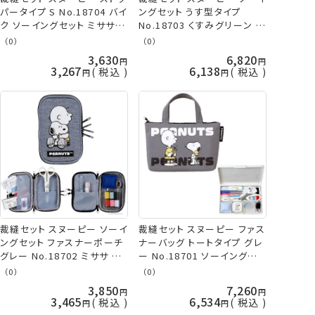
パータイプ S No.18704 バイ
ングセット うす型タイプ
ク ソーイングセット ミササ
No.18703 くすみグリーン ミ
手芸の山久
ササ 手芸の山久
（0）
（0）
3,630
6,820
3,267
6,138
税込
税込
裁縫セット スヌーピー ソーイ
裁縫セット スヌーピー ファス
ングセット ファスナーポーチ
ナーバッグ トートタイプ グレ
グレー No.18702 ミササ 手
ー No.18701 ソーイングセッ
芸の山久
ト ミササ
（0）
（0）
3,850
7,260
3,465
6,534
税込
税込