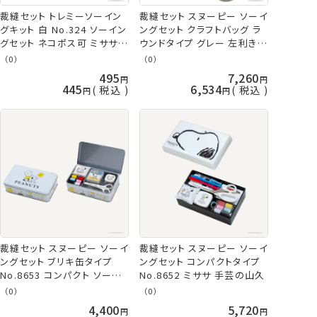
裁縫セット トレミーソーイン
裁縫セット スヌーピー ソーイ
グキット 白 No.324 ソーイン
ングセット クラフトバッグ ラ
グセット ネコポス可 ミササ
ウンドタイプ グレー 左利き
手芸の山久
No.8654 ミササ 手芸の山久
（0）
（0）
495
7,260
445
6,534
税込
税込
裁縫セット スヌーピー ソーイ
裁縫セット スヌーピー ソーイ
ングセット ブリキ缶タイプ
ングセット コンパクトタイプ
No.8653 コンパクト ソーイ
No.8652 ミササ 手芸の山久
ングボックス ミニ ピーナッツ
（0）
（0）
スヌーピー グッズ おしゃれ
4,400
5,720
大人 向け かわいい プレゼン