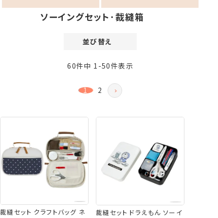
ソーイングセット･裁縫箱
並び替え
価格が安い順
60
件中
1
-
50
件表示
価格が高い順
新着順
1
2
登録順
おすすめ順
レビュー順
裁縫セット クラフトバッグ ネ
裁縫セット ドラえもん ソーイ