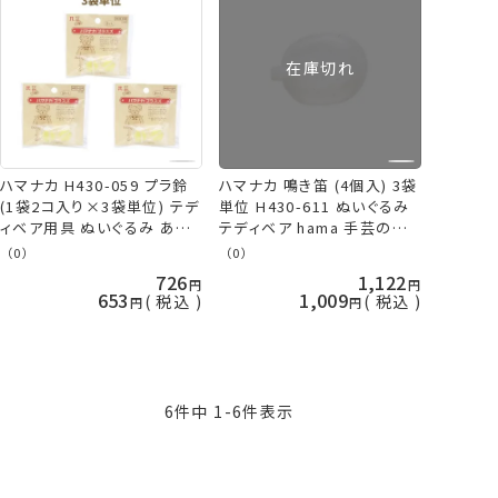
在庫切れ
ハマナカ H430-059 プラ鈴
ハマナカ 鳴き笛 (4個入) 3袋
(1袋2コ入り×3袋単位) テデ
単位 H430-611 ぬいぐるみ
ィベア用具 ぬいぐるみ あみ
テディベア hama 手芸の山
ぐるみ hama 手芸の山久 ネ
久
（0）
（0）
コポス可
726
1,122
653
1,009
税込
税込
6
件中
1
-
6
件表示