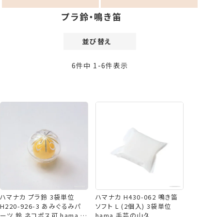
プラ鈴・鳴き笛
並び替え
価格が安い順
6
件中
1
-
6
件表示
価格が高い順
新着順
登録順
おすすめ順
レビュー順
ハマナカ プラ鈴 3袋単位
ハマナカ H430-062 鳴き笛
H220-926-3 あみぐるみパ
ソフト L (2個入) 3袋単位
ーツ 鈴 ネコポス可 hama 手
hama 手芸の山久