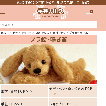
寛政5年(約230年前)から続く川越の老舗手芸用品店
0
HOME
手芸
テディベア・ぬいぐるみ
素材・資材
プラ鈴・鳴き笛
プラ鈴・鳴き笛
注文履歴
ほしい物リスト
テディベア・ぬいぐるみTOP
素材・資材TOPへ >
へ >
手芸TOPへ >
ショップTOPへ >