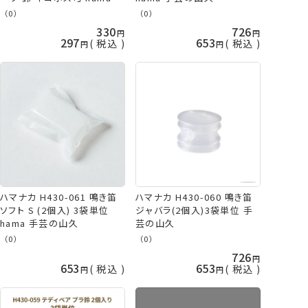
芸の山久
（0）
（0）
330
726
297
653
税込
税込
ハマナカ H430-061 鳴き笛
ハマナカ H430-060 鳴き笛
ソフト S (2個入) 3袋単位
ジャバラ(2個入)3袋単位 手
hama 手芸の山久
芸の山久
（0）
（0）
726
653
653
税込
税込