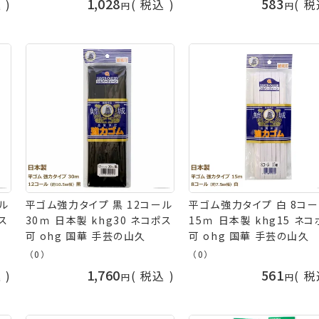
1,028
583
込
税込
税
ル
平ゴム強力タイプ 黒 12コール
平ゴム強力タイプ 白 8コ
ポス
30ｍ 日本製 khg30 ネコポス
15ｍ 日本製 khg15 ネ
可 ohg 国華 手芸の山久
可 ohg 国華 手芸の山久
（0）
（0）
1,760
561
込
税込
税