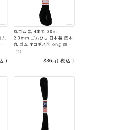
丸ゴム 黒 4本丸 30ｍ
ゴム
2.3mm ゴムひも 日本製 四本
国華
丸 ゴム ネコポス可 ohg 国華
手芸の山久
（0）
836
込
税込