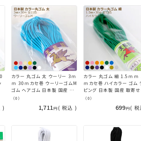
0
カラー 丸ゴム 太 ウーリー 3ｍ
カラー 丸ゴム 細 1.5ｍｍ 
ッ
ｍ 30ｍカセ巻 ウーリーゴムM
ｍカセ巻 ハイカラー ゴム 
商
ゴム ヘアゴム 日本製 国産 取
ピング 日本製 国産 取寄
赤
寄せ商品 金天馬 川村製紐 白
品 金天馬 川村製紐 白 黒 
（0）
（0）
 オ
黒 赤 紺 茶 黄色 ピンク 青 緑
紺 こげ茶 黄色 ピンク 青 
1,711
699
込
税込
税
ラッ
紫 ベージュ ホワイト ブラック
レンジ 紫 金 銀 ホワイト 
イ
レッド ネイビー ブラウン イエ
ク レッド ネイビー ブラウン
バ
ロー ブルー グリーン パープル
エロー ブルー ゴールド シ
ネコポス可 手芸の山久
ー ネコポス可 手芸の山久