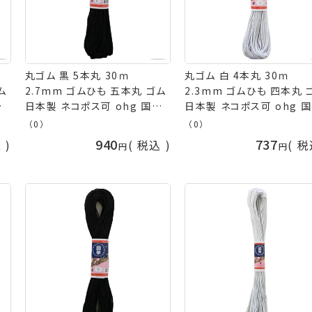
丸ゴム 黒 5本丸 30ｍ
丸ゴム 白 4本丸 30ｍ
ム
2.7mm ゴムひも 五本丸 ゴム
2.3mm ゴムひも 四本丸 
華
日本製 ネコポス可 ohg 国華
日本製 ネコポス可 ohg 
手芸の山久
手芸の山久
（0）
（0）
940
737
込
税込
税