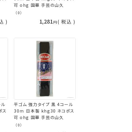
可 ohg 国華 手芸の山久
（0）
1,281
込
税込
ール
平ゴム 強力タイプ 黒 4コール
コポス
30ｍ 日本製 khg30 ネコポス
可 ohg 国華 手芸の山久
（0）