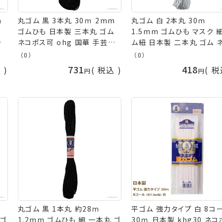
m
丸ゴム 黒 3本丸 30ｍ 2mm
丸ゴム 白 2本丸 30ｍ
ム
ゴムひも 日本製 三本丸 ゴム
1.5mm ゴムひも マスク 
の
ネコポス可 ohg 国華 手芸の
ム紐 日本製 二本丸 ゴム 
山久
ポス可 ohg 国華 手芸の
（0）
（0）
731
418
込
税込
税
丸ゴム 黒 1本丸 約28ｍ
平ゴム 強力タイプ 白 8コ
 ゴ
1.2mm ゴムひも 細 一本丸 ゴ
30ｍ 日本製 khg30 ネ