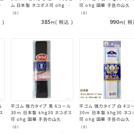
コ
ム 日本製 ネコポス可 ohg 国
可 ohg 国華 手芸の山久
久
華 手芸の山久
（0）
（0）
385
990
込
税込
税
ル
平ゴム 強力タイプ 黒 6コール
平ゴム 強力タイプ 白 4コ
ポス
30ｍ 日本製 khg30 ネコポス
30ｍ 日本製 khg30 ネ
可 ohg 国華 手芸の山久
可 ohg 国華 手芸の山久
（0）
（0）