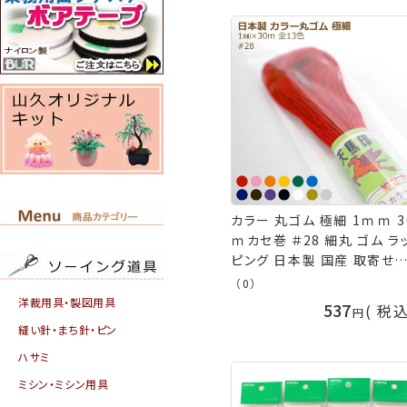
カラー 丸ゴム 極細 1ｍｍ 3
ｍカセ巻 ＃28 細丸 ゴム ラ
ピング 日本製 国産 取寄せ
品 金天馬 川村製紐 白 黒 
（0）
紺 こげ茶 黄色 ピンク 青 緑
洋裁用具・製図用具
537
税
レンジ 紫 金 銀 ホワイト ブ
縫い針・まち針・ピン
ク レッド ネイビー ブラウン 
ハサミ
エロー ブルー ゴールド シル
ー ネコポス可 手芸の山久
ミシン・ミシン用具