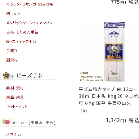
775
税
マクラメ・ミサンガ・組みひも
刺しゅう
メタリックヤーン・キャンバス
古布・ちりめん手芸
籐・スティック手芸
手織り
副資材
素材・資材
平ゴム強力タイプ 白 12コー
30ｍ 日本製 khg30 ネコ
用品・用具
可 ohg 国華 手芸の山久
キット・セット
（0）
1,342
税
ハマナカ