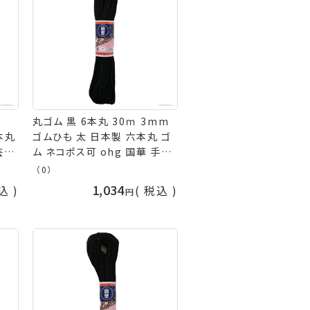
丸ゴム 黒 6本丸 30ｍ 3mm
本丸
ゴムひも 太 日本製 六本丸 ゴ
芸の
ム ネコポス可 ohg 国華 手芸
の山久
（0）
1,034
込
税込