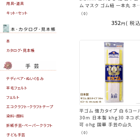
用具・道具
ム マスク ゴム紐 一本丸 ネ
ポス可 ohg 国華 手芸の山
キット・セット
（0）
352
税
本
カタログ・見本帳
テディベア・ぬいぐるみ
羊毛フェルト
フェルト
エコクラフト・クラフトテープ
平ゴム 強力タイプ 白 6コー
染料・顔料
30ｍ 日本製 khg30 ネコ
可 ohg 国華 手芸の山久
折紙手芸・ペーパークラフト
（0）
子ども手芸