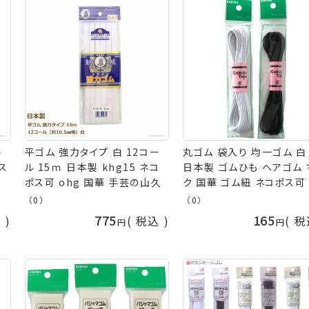
ル
平ゴム 強力タイプ 白 12コー
丸ゴム 袋入り 均一ゴム 白
ポス
ル 15ｍ 日本製 khg15 ネコ
日本製 ゴムひも ヘアゴム 
ポス可 ohg 国華 手芸の山久
ク 国華 ゴム紐 ネコポス可
芸の山久
（0）
（0）
775
165
込
税込
税