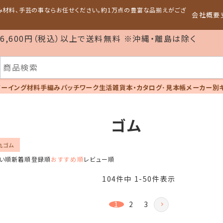
編み材料、手芸の事ならお任せください。約1万点の豊富な品揃えがござ
会社概要
6,600円（税込）以上で送料無料 ※沖縄・離島は除く
ソーイング材料
手編み
パッチワーク
生活雑貨
本・カタログ･見本帳
メーカー別
ゴム
丸ゴム
い順
新着順
登録順
おすすめ順
レビュー順
104
件中
1
-
50
件表示
1
2
3