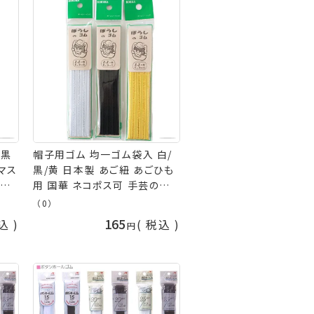
 黒
帽子用ゴム 均一ゴム袋入 白/
マス
黒/黄 日本製 あご紐 あごひも
 手
用 国華 ネコポス可 手芸の山
久
（0）
165
込
税込