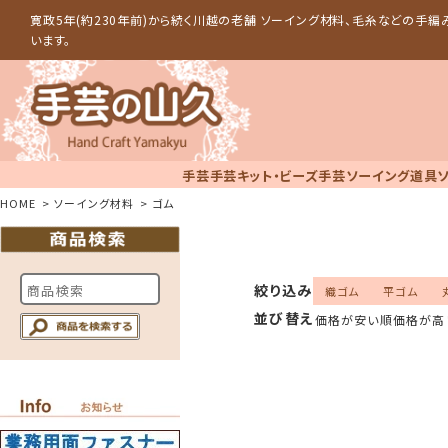
寛政5年(約230年前)から続く川越の老舗 ソーイング材料、毛糸などの手
います。
手芸
手芸キット・ビーズ手芸
ソーイング道具
HOME
ソーイング材料
ゴム
絞り込み
織ゴム
平ゴム
並び替え
価格が安い順
価格が高