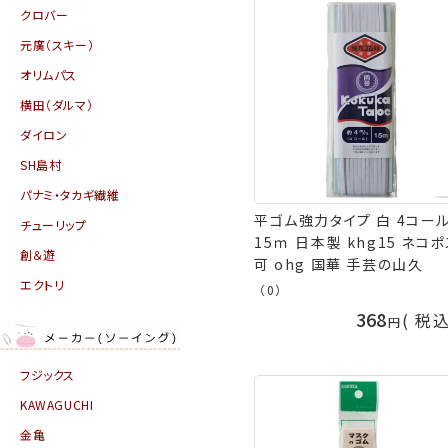
クロバー
元廣（スキー）
オリムパス
横田（ダルマ）
ダイロン
SH島村
パナミ・タカギ繊維
平ゴム強力タイプ 白 4コー
チューリップ
15ｍ 日本製 khg15 ネコ
創＆遊
可 ohg 国華 手芸の山久
エクトリ
（0）
368
税
フジックス
KAWAGUCHI
金亀