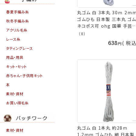
春夏手編み糸
丸ゴム 白 3本丸 30ｍ 2m
ゴムひも 日本製 三本丸 ゴ
秋冬手編み糸
ネコポス可 ohg 国華 手芸
アクリル毛糸
山久
（0）
レース糸
638
税
タティングレース
用品・用具
キット・セット
赤ちゃん・子供用キット
本
素材・資材
お買い得毛糸
丸ゴム 白 1本丸 約28ｍ
素材・資材
1.2mm ゴムひも 細 日本製