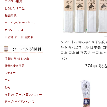
アイロン用具
しるし付け用品
和裁用具
ソーイングセット・ケース
カッター・マット
へら台・ボード・裁ち台
ソフトゴム 赤ちゃん＆子供向
4・6・8・12コール 日本製 
ゴム ゴム紐 マスク 平ゴム 
コポス可 手芸の山久
手縫い糸・ミシン糸
（0）
374
税
接着・補修用品
ファスナー
ゴム
ひも
マジックテープ・面ファスナー
テープ・バイアス・リボン