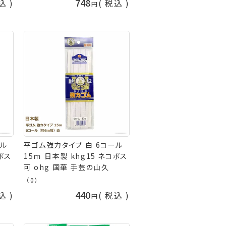
748
込
税込
ール
平ゴム強力タイプ 白 6コール
コポス
15ｍ 日本製 khg15 ネコポス
可 ohg 国華 手芸の山久
（0）
440
込
税込