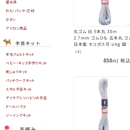
留め具
わた・パンヤ・芯材
ボタン
アイロン用品
丸ゴム 白 5本丸 30ｍ
2.7mm ゴムひも 五本丸 ゴ
日本製 ネコポス可 ohg 国
手芸の山久
（0）
羊毛フェルトキット
858
税
ベビー・キッズ手作りキット
刺しゅうキット
パッチワークキット
スキル手芸キット
デイケアとリハビリの手芸
ドールハウス
ソーイングキット