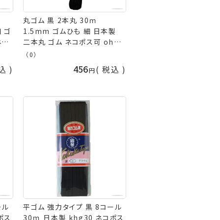
丸ゴム 黒 2本丸 30ｍ
細 ゴ
1.5mm ゴムひも 細 日本製
ネコ
二本丸 ゴム ネコポス可 ohg
山久
国華 手芸の山久
（0）
456
込
税込
ール
平ゴム 強力タイプ 黒 8コール
コポス
30ｍ 日本製 khg30 ネコポス