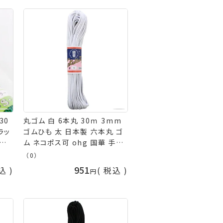
30
丸ゴム 白 6本丸 30ｍ 3mm
ラッ
ゴムひも 太 日本製 六本丸 ゴ
せ商
ム ネコポス可 ohg 国華 手芸
赤
の山久
（0）
緑 オ
951
込
税込
ブラッ
 イ
ルバ