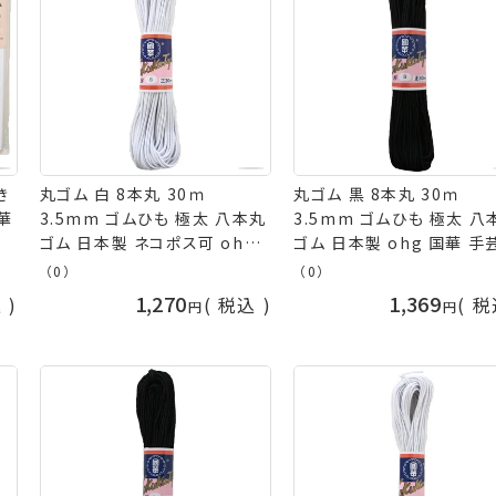
き
丸ゴム 白 8本丸 30ｍ
丸ゴム 黒 8本丸 30ｍ
国華
3.5mm ゴムひも 極太 八本丸
3.5mm ゴムひも 極太 八
ネ
ゴム 日本製 ネコポス可 ohg
ゴム 日本製 ohg 国華 手
国華 手芸の山久
山久
（0）
（0）
1,270
1,369
込
税込
税