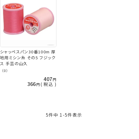
シャッペスパン30番100m 厚
地用ミシン糸 その5 フジック
ス 手芸の山久
（0）
407
366
税込
5
件中
1
-
5
件表示