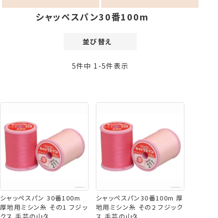
シャッペスパン30番100m
並び替え
価格が安い順
5
件中
1
-
5
件表示
価格が高い順
新着順
登録順
おすすめ順
レビュー順
シャッペスパン 30番100m
シャッペスパン30番100m 厚
厚地用ミシン糸 その1 フジッ
地用ミシン糸 その2 フジック
クス 手芸の山久
ス 手芸の山久