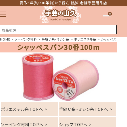
寛政5年(約230年前)から続く川越の老舗手芸用品店
0
HOME
ソーイング材料
手縫い糸・ミシン糸
ポリエステル糸
シャッペスパン30
シャッペスパン30番100m
注文履歴
ほしい物リスト
ポリエステル糸TOPへ >
手縫い糸・ミシン糸TOPへ >
ソーイング材料TOPへ >
ショップTOPへ >