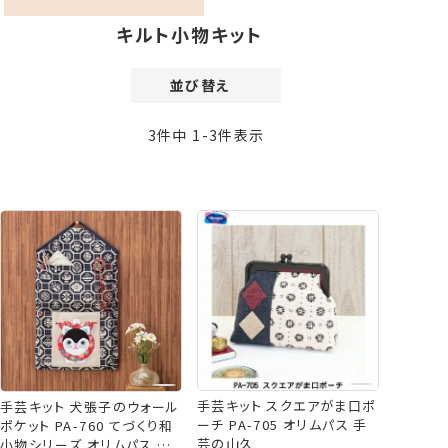
キルト小物キット
並び替え
価格が安い順
3
件中
1
-
3
件表示
価格が高い順
新着順
登録順
おすすめ順
レビュー順
手芸キット スクエアがま口ポ
手芸キット 犬張子のウォール
ーチ PA-705 オリムパス 手
ポケット PA-760 てづくり和
芸の山久
小物シリーズ オリムパス 手