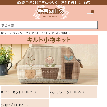
寛政5年(約230年前)から続く川越の老舗手芸用品店
0
HOME
パッチワーク
キット・セット
キルト小物キット
キルト小物キット
注文履歴
ほしい物リスト
キット・セットTOPへ >
パッチワークTOPへ >
ショップTOPへ >