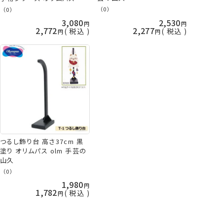
芸の山久
（0）
（0）
3,080
2,530
2,772
2,277
税込
税込
つるし飾り台 高さ37cm 黒
塗り オリムパス olm 手芸の
山久
（0）
1,980
1,782
税込