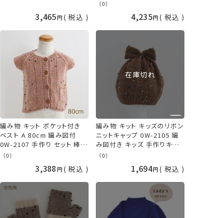
キット 手作りキット 冬物 秋
久
（0）
冬 かわいい シンプル 洋服
3,465
4,235
税込
税込
セーター ベスト 子供 こども
ベビー キッズ 手編み 手作り
手芸 毛糸 グレー 横田 ダル
マ DARUMA 手芸の山久
在庫切れ
編み物 キット ポケット付き
編み物 キット キッズのリボン
ベスト A 80cm 編み図付
ニットキャップ 0W-2105 編
0W-2107 手作り セット 棒針
み図付き キッズ 手作りキット
編み 棒針編み 手編みキット
帽子 手芸 手編み 毛糸 棒針
（0）
（0）
手作りキット 冬物 秋冬 かわ
編み ニット帽 茶色 ブラウン
3,388
1,694
税込
税込
いい シンプル 洋服 セーター
手作り 子供 こども 手編み
子供 こども ベビー キッズ 手
ダルマ 横田 手芸の山久
編み 手作り 手芸 毛糸 ピン
ク 横田 DARUMA ダルマ 手
芸の山久