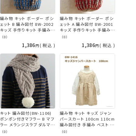
編み物 キット ボーダー ポシ
編み物 キット ボーダー ポシ
ェット B 編み図付 8W-2002
ェット A 編み図付 8W-2001
キッズ 手作りキット 手編みキ
キッズ 手作りキット 手編みキ
ット かぎ針 編み かぎ針編み
ット かぎ針 編み かぎ針編み
（0）
（0）
子供 こども キッズ ベビー 手
子供 こども キッズ ベビー 手
1,386
1,386
税込
税込
編み 手作り 手芸 毛糸 青 ブ
編み 手作り 手芸 毛糸 赤 レ
ルー やわらかラム 横田 ダル
ッド やわらかラム 横田 ダル
マ daruma 手芸の山久
マ daruma 手芸の山久
キット 編み図付(8W-1106)
編み物 キット キッズ ジャン
ポンポン付きマフラー B マフ
パースカート 100cm 110cm
ラー メランジスラブ ダルマ
編み図付き 手編み ベスト ス
編み物 手作りキット 秋冬毛
カート かぎ針編み 棒針編み
（0）
（0）