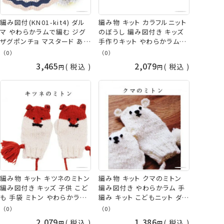
編み図付(KN01-kit4) ダル
編み物 キット カラフルニット
マ やわらかラムで編む ジグ
のぼうし 編み図付き キッズ
ザグポンチョ マスタード あい
手作りキット やわらかラムで
色 手編み キット こどもニッ
編む こども 手編み キット 帽
（0）
（0）
ト 編み物 手作りキット ykt
子 ダルマ ykt 手芸の山久
3,465
2,079
税込
税込
手芸の山久
編み物 キット キツネのミトン
編み物 キット クマのミトン
編み図付き キッズ 子供 こど
編み図付き やわらかラム 手
も 手袋 ミトン やわらかラム
編み キット こどもニット ダル
手編み キット セット 棒針 編
マ ykt 手芸の山久
（0）
（0）
み 棒針編み 冬物 秋冬 かわ
2,079
1,386
税込
税込