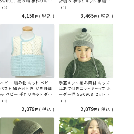
5w0913 編み物 手作りキッ
針編み 手作りキット 手編み
ト ダルマ 手芸の山久
子供 こども キッズ 手作り 手
（0）
（0）
芸 毛糸 黄色 クリーム イエ
4,158
3,465
税込
税込
ロー ポンチョ フード ケープ
やわらかラム ダルマ 横田
daruma 手芸の山久
ベビー 編み物 キット ベビー
手芸キット 編み図付 キッズ
ベスト 編み図付き かぎ針編
耳あて付きニットキャップ ボ
み ベビー 手作りキット ダル
ーダー柄 5w0908 セット 棒
マ 手芸の山久
針 編み 棒針編み 冬物 秋冬
（0）
（0）
かわいい シンプル こども 子
2,079
2,079
税込
税込
供 帽子 ニット帽 おしゃれ 横
田 DARUMA ダルマ 手芸の
山久