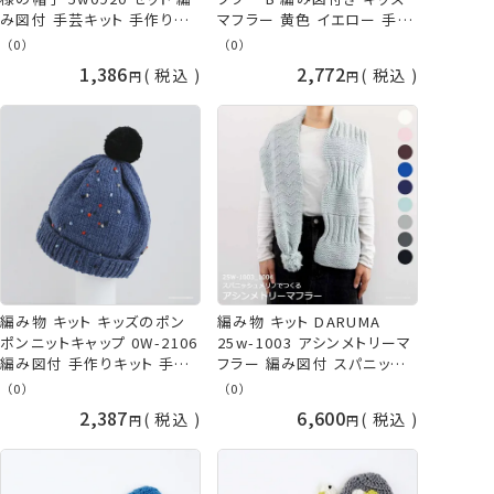
み図付 手芸キット 手作りキ
マフラー 黄色 イエロー 手作
ット 帽子 ニット帽 子供 こど
りキット 手編みキット やわら
（0）
（0）
も キッズ 手編み 手作り 手
かラム 手編み 子供 こども
1,386
2,772
税込
税込
芸 毛糸 赤 レッド 棒針編み
手編み 手作り 手芸 棒針編
帽子 ダルマ 横田 手芸の山
み 毛糸 ダルマ 横田
久
daruma ykt 手芸の山久
編み物 キット キッズのポン
編み物 キット DARUMA
ポンニットキャップ 0W-2106
25w-1003 アシンメトリーマ
編み図付 手作りキット 手芸
フラー 編み図付 スパニッシ
キット 子供 こども キッズ 手
ュメリノ マフラー 棒針編み
（0）
（0）
編み 手作り 手芸 棒針編み
棒針 編み 手作りキット 手編
2,387
6,600
税込
税込
毛糸 ニット帽 青 ブルー ダル
みキット ホワイト ブラウン ブ
マ 横田 手芸の山久
ルー ネイビー グレー 白 ピン
ク 茶色 青 紺 水色 灰色 黒
秋冬 毛糸 ダルマ 横田