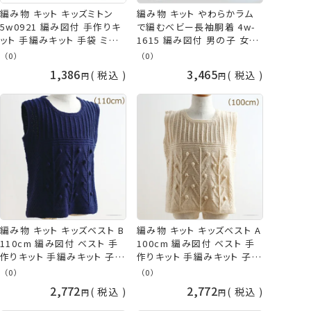
編み物 キット キッズミトン
編み物 キット やわらかラム
5w0921 編み図付 手作りキ
で編むべビー長袖胴着 4w-
ット 手編みキット 手袋 ミトン
1615 編み図付 男の子 女の
子供 こども ベビー 手編み
子 手編みキット 手作りキット
（0）
（0）
手作り 手芸 棒針編み 毛糸
かぎ針 編み かぎ針編み 子
1,386
3,465
税込
税込
赤 青 レッド ブルー 編み込み
供 こども ベビー 赤ちゃん 胴
模様 かわいい ダルマ 横田
着 ピンク 青 ブルー かわい
手芸の山久
い 手編み 手作り 手芸 毛糸
ダルマ 横田 ykt 手芸の山久
編み物 キット キッズベスト B
編み物 キット キッズベスト A
110cm 編み図付 ベスト 手
100cm 編み図付 ベスト 手
作りキット 手編みキット 子供
作りキット 手編みキット 子供
こども キッズ 手編み 手作り
こども キッズ ベビー 手編み
（0）
（0）
手芸 毛糸 ネイビー 紺 かわ
手作り 手芸 毛糸 ホワイト
2,772
2,772
税込
税込
いい やわらかラム ダルマ 横
白 やわらかラム ダルマ 横田
田 daruma ykt 手芸の山久
daruma ykt 手芸の山久