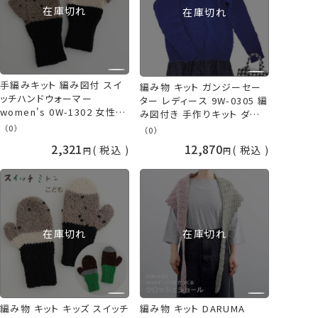
在庫切れ
在庫切れ
手編みキット 編み図付 スイ
編み物 キット ガンジーセー
ッチハンドウォーマー
ター レディース 9W-0305 編
women's 0W-1302 女性用
み図付き 手作りキット ダルマ
手袋 編み物 手作りキット ダ
手芸の山久
（0）
（0）
ルマ 手芸の山久
2,321
12,870
税込
税込
在庫切れ
在庫切れ
編み物 キット キッズ スイッチ
編み物 キット DARUMA