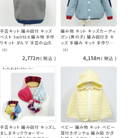
手芸キット 編み図付 キッズ
編み物 キット キッズカーディ
ベスト 5w0918 編み物 手作
ガン(男の子) 編み図付き キ
りキット ダルマ 手芸の山久
ッズ 手編み キット 手作りキ
ット ダルマ 手芸の山久
（0）
（0）
2,772
4,158
税込
税込
手芸キット 編み図付 キッズし
ベビー 編み物 キット ベビー
ましまネックウォーマー
耳付きポンチョ 編み図 かぎ