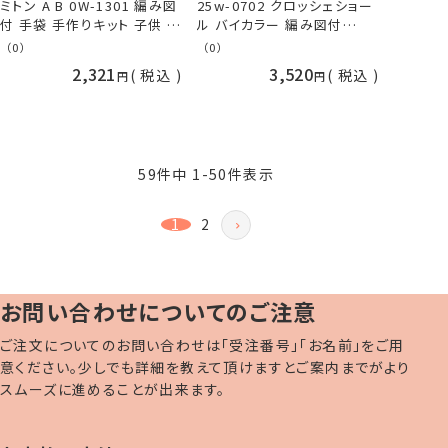
ミトン A B 0W-1301 編み図
25w-0702 クロッシェショー
付 手袋 手作りキット 子供 こ
ル バイカラー 編み図付
ども 手編み 手作り 手芸 棒
GEEK ギーク ショール マフラ
（0）
（0）
針編み 毛糸 ブラウン グリー
ー かぎ針編み かぎ針 編み
2,321
3,520
税込
税込
ン 茶色 緑 グレー ホワイト
手作りキット 手編みキット タ
白 ダルマ 横田 手芸の山久
ーコイズ ブルー ピンク ベー
ジュ ブラウン 緑 青 秋冬 毛
糸 ダルマ 横田 daruma
59
件中
1
-
50
件表示
1
2
お問い合わせについてのご注意
ご注文についてのお問い合わせは「受注番号」「お名前」をご用
意ください。少しでも詳細を教えて頂けますとご案内までがより
スムーズに進めることが出来ます。