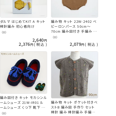
ダルマ はじめてKIT A キット
編み物 キット 22W-2402 ベ
棒針編み 初心者向け
ビーロンパース 50cm～
70cm 編み図付き 手編み ロ
（0）
ンパース 手作り キット やわ
（0）
2,640
らかラム ダルマ 毛糸 ダルマ
2,376
2,079
税込
税込
毛糸 横田 daruma ykt 手芸
の山久
編み図付き キット モカシンル
編み物 キット ポケット付きベ
ームシューズ 21W-IR01 ル
ストB 編み図 手作り セット
ームシューズ くつ下 靴下 手
棒針 編み 棒針編み 手編み
編み ダルマ 横田 手芸の山
（0）