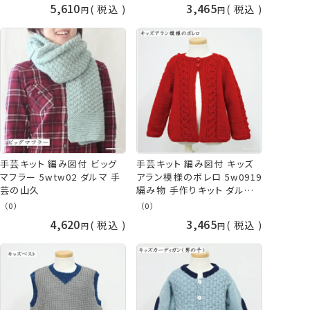
糸キット ダルマ 毛糸 横田
手作り 子供 こども やわらか
5,610
3,465
税込
税込
daruma ダルマ毛糸
ラム ナチュラル ベージュ ダ
ルマ 毛糸 横田 daruma ykt
手芸の山久
手芸キット 編み図付 ビッグ
手芸キット 編み図付 キッズ
マフラー 5wtw02 ダルマ 手
アラン模様のボレロ 5w0919
芸の山久
編み物 手作りキット ダルマ
手芸の山久
（0）
（0）
4,620
3,465
税込
税込