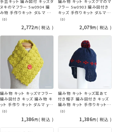
手芸キット 編み図付 キッズタ
編み物 キット キッズクマのマ
ヌキのマフラー 5w0904 編
フラー 5w0903 編み図付き
み物 手作りキット ダルマ 手
キッズ 手作りキット ダルマ
芸の山久
手芸の山久
（0）
（0）
2,772
2,079
税込
税込
編み物 キット キッズマフラー
編み物 キット キッズ耳あて
編み図付き キッズ 編み物 キ
付き帽子 編み図付き キッズ
ット 手作り キット ダルマ ykt
編み物 キット 手作りキット
手芸の山久
ニット帽 ダルマ ykt 手芸の
（0）
（0）
山久
1,386
1,386
税込
税込