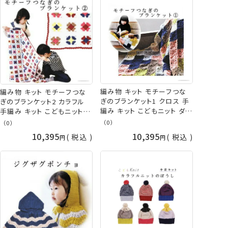
編み物 キット モチーフつな
編み物 キット モチーフつな
ぎのブランケット1 クロス 手
ぎのブランケット2 カラフル
編み キット こどもニット ダル
手編み キット こどもニット ダ
マ ykt 手芸の山久
ルマ ykt 手芸の山久
（0）
（0）
10,395
10,395
税込
税込