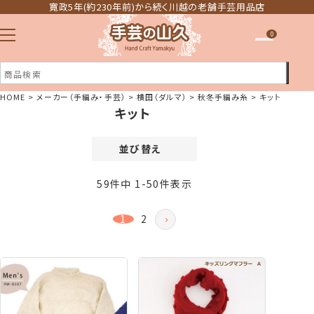
寛政5年(約230年前)から続く川越の老舗手芸用品店
0
HOME
メーカー（手編み・手芸）
横田（ダルマ）
秋冬手編み糸
キット
キット
注文履歴
ほしい物リスト
並び替え
価格が安い順
59
件中
1
-
50
件表示
価格が高い順
新着順
1
2
登録順
おすすめ順
レビュー順