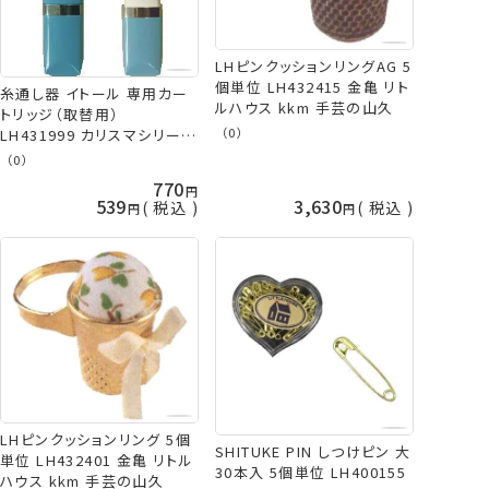
LHピンクッションリングAG 5
個単位 LH432415 金亀 リト
糸通し器 イトール 専用カー
ルハウス kkm 手芸の山久
トリッジ（取替用）
（0）
LH431999 カリスマシリーズ
ネコポス可 金亀 手芸の山久
（0）
770
539
3,630
税込
税込
LHピンクッションリング 5個
SHITUKE PIN しつけピン 大
単位 LH432401 金亀 リトル
30本入 5個単位 LH400155
ハウス kkm 手芸の山久