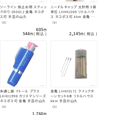
ソーライン 仮止め用 スティッ
ニードルキャップ 太針用 5袋
クのり 050012 金亀 ネコポ
単位 LH441069 リトルハウ
ス可 手芸の山久
ス ネコポス可 kkm 金亀 手
芸の山久
（0）
（0）
605
544
2,145
税込
税込
糸通し器 イトール プラス
金亀 LH430171 クイックタ
LH431998 カリスマシリーズ
ーンセット6本 リトルハウス
ネコポス可 金亀 手芸の山久
kkm 手芸の山久
（0）
（0）
1,760