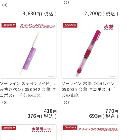
（0）
（0）
3,630
2,200
税込
税込
ソーライン ステインメイド(し
ソーライン 水筆 水消しペン
み抜きペン) 050042 金亀 ネ
050035 金亀 ネコポス可 手
コポス可 手芸の山久
芸の山久
（0）
（0）
418
770
376
693
税込
税込