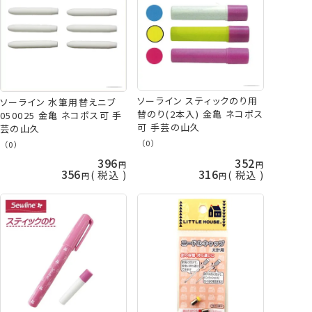
ソーライン スティックのり用
ソーライン 水筆用替えニブ
替のり(2本入) 金亀 ネコポス
050025 金亀 ネコポス可 手
可 手芸の山久
芸の山久
（0）
（0）
396
352
356
316
税込
税込