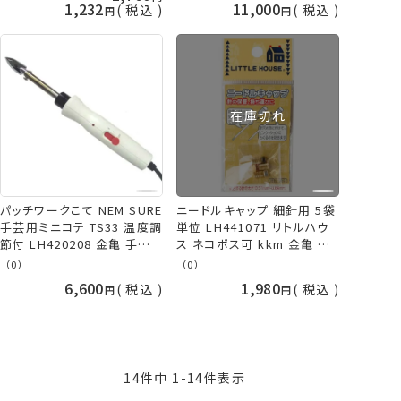
1,232
11,000
税込
税込
在庫切れ
パッチワークこて NEM SURE
ニードルキャップ 細針用 5袋
手芸用ミニコテ TS33 温度調
単位 LH441071 リトルハウ
節付 LH420208 金亀 手芸
ス ネコポス可 kkm 金亀 手
の山久
芸の山久
（0）
（0）
6,600
1,980
税込
税込
14
件中
1
-
14
件表示