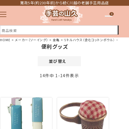
寛政5年(約230年前)から続く川越の老舗手芸用品店
0
HOME
メーカー（ソーイング）
金亀
リトルハウス（含むコットンボウル）
便利
便利グッズ
注文履歴
ほしい物リスト
並び替え
価格が安い順
14
件中
1
-
14
件表示
価格が高い順
新着順
登録順
おすすめ順
レビュー順