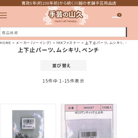
寛政5年(約230年前)から続く川越の老舗手芸用品店
0
HOME
メーカー（ソーイング）
YKKファスナー
上下止パーツ、ムシキリ、ペンチ
上下止パーツ、ムシキリ、ペンチ
注文履歴
ほしい物リスト
並び替え
価格が安い順
15
件中
1
-
15
件表示
価格が高い順
新着順
登録順
おすすめ順
レビュー順