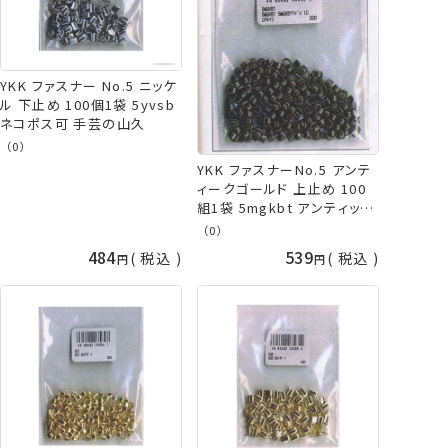
YKK ファスナー No.5 ニッケ
ル 下止め 100個1袋 5yvsb
ネコポス可 手芸の山久
（0）
YKK ファスナーNo.5 アンテ
ィークゴールド 上止め 100
組1袋 5mgkbt アンティック
上止 ネコポス可 手芸の山久
（0）
484
539
税込
税込