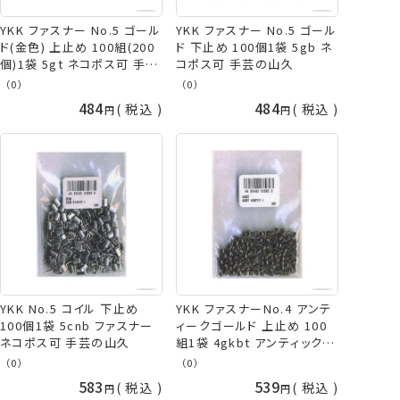
YKK ファスナー No.5 ゴール
YKK ファスナー No.5 ゴール
ド(金色) 上止め 100組(200
ド 下止め 100個1袋 5gb ネ
個)1袋 5gt ネコポス可 手芸
コポス可 手芸の山久
の山久
（0）
（0）
484
484
税込
税込
YKK No.5 コイル 下止め
YKK ファスナーNo.4 アンテ
100個1袋 5cnb ファスナー
ィークゴールド 上止め 100
ネコポス可 手芸の山久
組1袋 4gkbt アンティック上
止 ネコポス可 手芸の山久
（0）
（0）
583
539
税込
税込