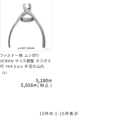
ファスナー用 ムシ切り
3ERMN サイズ調整 ネコポス
可 YKK kiyo 手芸の山久
（0）
5,280
5,016
税込
15
件中
1
-
15
件表示