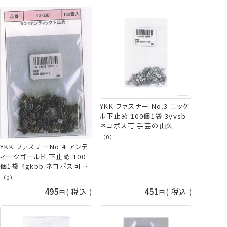
YKK ファスナー No.3 ニッケ
ル下止め 100個1袋 3yvsb
ネコポス可 手芸の山久
（0）
YKK ファスナーNo.4 アンテ
ィークゴールド 下止め 100
個1袋 4gkbb ネコポス可 ア
ンティック下止 手芸の山久
（0）
495
451
税込
税込