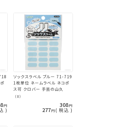
718
ソックスラベル ブルー 71-719
コポ
1枚単位 ネームラベル ネコポ
ス可 クロバー 手芸の山久
（0）
08
308
277
込
税込