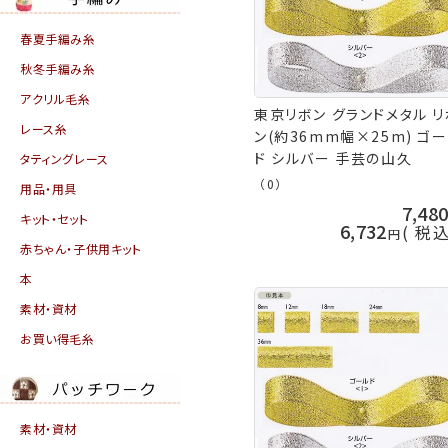
春夏手編み糸
秋冬手編み糸
アクリル毛糸
東京リボン グランドメタル リ
レース糸
ン(約36mm幅×25m) ゴ
ド シルバー 手芸の山久
タティングレース
（0）
用品・用具
7,48
キット・セット
6,732
税
赤ちゃん・子供用キット
本
素材・資材
お買い得毛糸
素材・資材