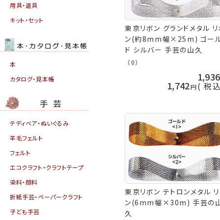
用具・道具
キット・セット
東京リボン グランドメタル リ
ン(約8mm幅×25m) ゴー
ド シルバー 手芸の山久
（0）
本
1,93
カタログ・見本帳
1,742
税
テディベア・ぬいぐるみ
羊毛フェルト
フェルト
エコクラフト・クラフトテープ
染料・顔料
東京リボン テトロンメタル 
折紙手芸・ペーパークラフト
ン(6mm幅×30m) 手芸の
子ども手芸
久