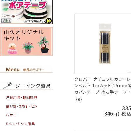
クロバー ナチュラルカラー
ンベルト 1mカット(25mm幅
カバンテープ 持ち手テープ 
洋裁用具・製図用具
イン 入園入学/通園通学 clv
（0）
ネコポス可 手芸の山久
縫い針・まち針・ピン
38
346
税
ハサミ
ミシン・ミシン用具