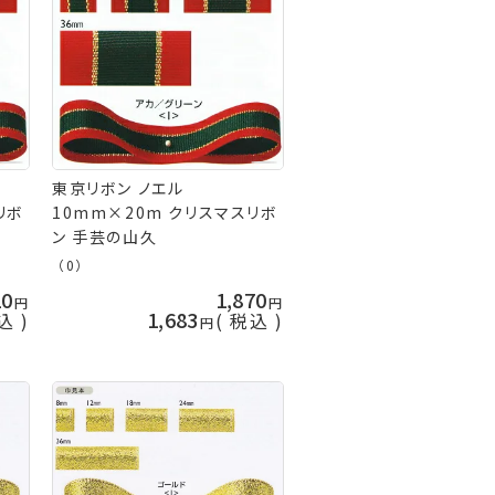
東京リボン ノエル
リボ
10mm×20m クリスマスリボ
ン 手芸の山久
（0）
20
1,870
1,683
込
税込