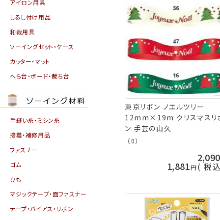
アイロン用具
しるし付け用品
和裁用具
ソーイングセット・ケース
カッター・マット
へら台・ボード・裁ち台
東京リボン ノエルツリー
12mm×19m クリスマスリ
手縫い糸・ミシン糸
ン 手芸の山久
接着・補修用品
（0）
ファスナー
2,09
1,881
ゴム
税
ひも
マジックテープ・面ファスナー
テープ・バイアス・リボン