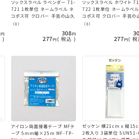
ソックスラベル ラベンダー 71-
ソックスラベル ホワイト 71
721 1枚単位 ネームラベル ネ
722 1枚単位 ネームラベル
コポス可 クロバー 手芸の山久
コポス可 クロバー 手芸の
（0）
（0）
2
308
3
277
277
込
税込
税
位
ゼッケン 横21cm x 縦15
アイロン両面接着テープ MFテ
ー
2枚入り 3袋単位 SUN51-
ープ 5mm幅×25m MF-TP-