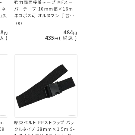
-
強力両面接着テープ MFスー
 ネ
パーテープ 10mm幅×16m
山久
ネコポス可 オルヌマン 手芸の
山久
（0）
08
484
435
込
税込
cm
結束ベルト PPストラップ バッ
09
クルタイプ 38mm×1.5m S-