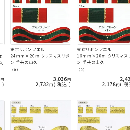
東京リボン ノエル
東京リボン ノエル
-
24mm×20m クリスマスリボ
16mm×20m クリスマス
ネ
ン 手芸の山久
ン 手芸の山久
久
（0）
（0）
8
3,036
2,4
2,732
2,178
込
税込
税