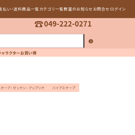
支払い・送料
商品一覧
カテゴリ一覧
教室のお知らせ
お問合せ
ログイン
☎
049-222-0271
0
キャラクター
お買い得
テープ・ゼッケン・アップリケ
バイアステープ