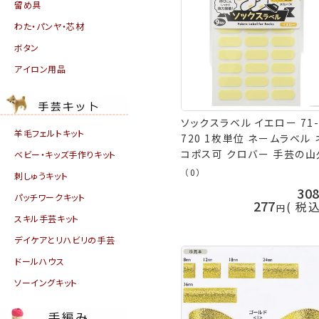
留め具
わた・パンヤ・芯材
ボタン
アイロン用品
ソックスラベル イエロー 71
羊毛フェルトキット
720 1枚単位 ネームラベル 
コポス可 クロバー 手芸の山
ベビー・キッズ手作りキット
（0）
刺しゅうキット
30
パッチワークキット
277
税
スキル手芸キット
デイケアとリハビリの手芸
ドールハウス
ソーイングキット