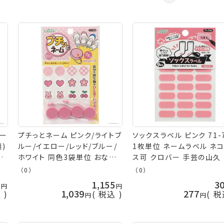
レー
プチっとネーム ピンク/ライトブ
ソックスラベル ピンク 71-
)
ルー/イエロー/レッド/ブルー/
1枚単位 ネームラベル ネ
ラ
ホワイト 同色3袋単位 おなま
ス可 クロバー 手芸の山久
えつけ 目印 おなまえシリーズ
（0）
（0）
ネコポス可 クロバー 手芸の山
5
1,155
3
久
1,039
277
込
税込
税