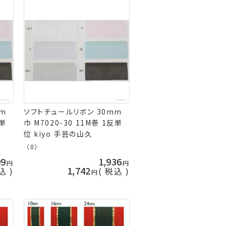
m
ソフトチュールリボン 30mm
反単
巾 M7020-30 11M巻 1反単
位 kiyo 手芸の山久
（0）
99
1,936
1,742
込
税込