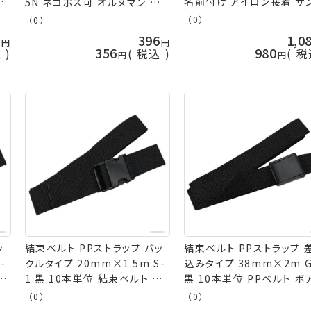
 手
名前付け アイロン接着 サ
5N ネコポス可 オルヌマン バイ
ッコー kiyo ネコポス可 
リーン 手芸の山久
（0）
（0）
の山久
5
396
1,0
356
980
込
税込
税
ッ
結束ベルト PPストラップ バッ
結束ベルト PPストラップ 
-
クルタイプ 20mm×1.5m S-
込みタイプ 38mm×2m G
ア
1 黒 10本単位 結束ベルト PP
黒 10本単位 PPベルト ボ
の
ベルト ボア ジャック 返品交換
ジャック 返品交換不可 手
（0）
（0）
不可 手芸の山久
山久