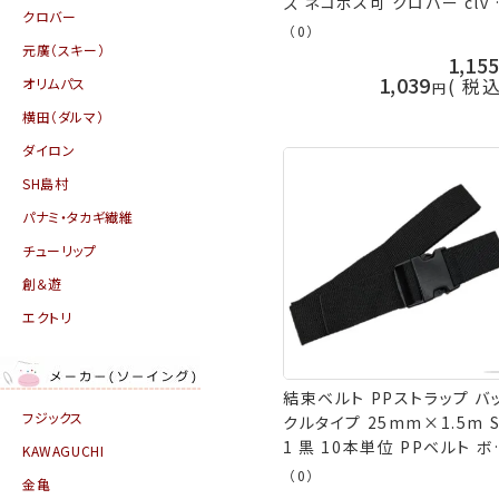
ズ ネコポス可 クロバー clv
クロバー
芸の山久
（0）
元廣（スキー）
1,15
1,039
税
オリムパス
横田（ダルマ）
ダイロン
SH島村
パナミ・タカギ繊維
チューリップ
創＆遊
エクトリ
結束ベルト PPストラップ バ
フジックス
クルタイプ 25mm×1.5m S
1 黒 10本単位 PPベルト ボ
KAWAGUCHI
ジャック 返品交換不可 手芸
（0）
金亀
山久