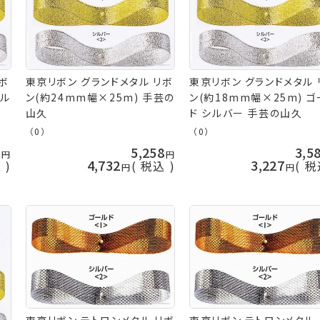
ボ
東京リボン グランドメタル リボ
東京リボン グランドメタル 
ール
ン(約24mm幅×25m) 手芸の
ン(約18mm幅×25m) 
山久
ド シルバー 手芸の山久
（0）
（0）
0
5,258
3,5
4,732
3,227
込
税込
税
東京リボン テトロンメタル リボ
東京リボン テトロンメタル 