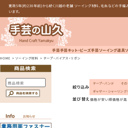
寛政5年(約230年前)から続く川越の老舗 ソーイング材料、毛糸などの手
います。
手芸
手芸キット・ビーズ手芸
ソーイング道具
HOME
ソーイング材料
テープ・バイアス・リボン
テープ・バンド
その
絞り込み
ギャザー・シャーリング
並び替え
価格が安い順
価格が高