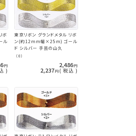
リボ
東京リボン グランドメタル リボ
ゴール
ン(約12mm幅×25m) ゴール
ド シルバー 手芸の山久
（0）
86
2,486
2,237
込
税込
リボ
東京リボン テトロンメタル リボ