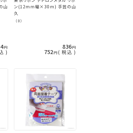
芸の山
ン(12mm幅×30m) 手芸の山
久
（0）
54
836
752
込
税込