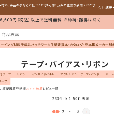
編み材料、手芸の事ならお任せください。約1万点の豊富な品揃えがござ
会社概要
6,600円（税込）以上で送料無料 ※沖縄・離島は除く
ソーイング材料
手編み
パッチワーク
生活雑貨
本・カタログ･見本帳
メーカー別
テープ・バイアス・リボン
他テープ
リボン
インサイドベルト
アクリルカラーテープ・バンド
ネーム
テープ
い順
新着順
登録順
おすすめ順
レビュー順
233
件中
1
-
50
件表示
1
2
…
5