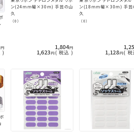
ン(24mm幅×30m) 手芸の山
ン(18mm幅×30m) 手
久
久
ボ
（0）
（0）
ル
6
1,804
1,2
1,623
1,128
込
税込
税
リボ
山