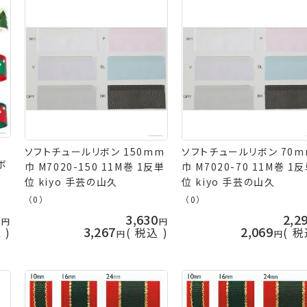
ソフトチュールリボン 150mm
ソフトチュールリボン 70m
ボ
巾 M7020-150 11M巻 1反単
巾 M7020-70 11M巻 1
位 kiyo 手芸の山久
位 kiyo 手芸の山久
（0）
（0）
0
3,630
2,2
3,267
2,069
込
税込
税