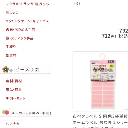
（0）
マクラメ・ミサンガ・組みひも
刺しゅう
メタリックヤーン・キャンバス
79
古布・ちりめん手芸
712
税
籐・スティック手芸
手織り
副資材
素材・資材
用品・用具
キット・セット
布ペタラベル S 同色3袋単
ネームラベル おなまえシリ
ハマナカ