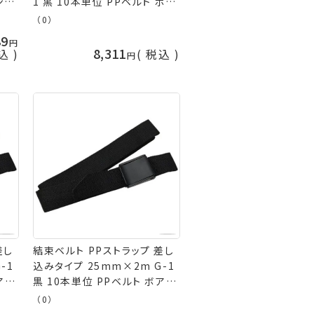
ンコ
1 黒 10本単位 PPベルト ボア
手芸
ジャック 返品交換不可 手芸の
（0）
山久
89
8,311
込
税込
差し
結束ベルト PPストラップ 差し
-1
込みタイプ 25mm×2m G-1
ア
黒 10本単位 PPベルト ボア
芸の
ジャック 返品交換不可 手芸の
（0）
山久