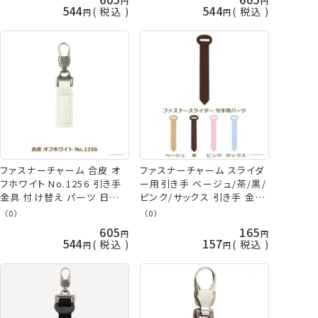
544
544
税込
税込
ファスナーチャーム 合皮 オ
ファスナーチャーム スライダ
フホワイト No.1256 引き手
ー用引き手 ベージュ/茶/黒/
金具 付け替え パーツ 日本
ピンク/サックス 引き手 金具
製 ネコポス可 ミササ 手芸の
付け替え パーツ 日本製 ネコ
（0）
（0）
山久
ポス可 ミササ 手芸の山久
605
165
544
157
税込
税込