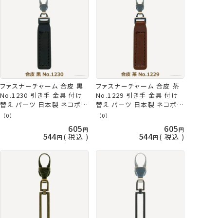
ファスナーチャーム 合皮 黒
ファスナーチャーム 合皮 茶
No.1230 引き手 金具 付け
No.1229 引き手 金具 付け
替え パーツ 日本製 ネコポス
替え パーツ 日本製 ネコポス
可 ミササ 手芸の山久
可 ミササ 手芸の山久
（0）
（0）
605
605
544
544
税込
税込