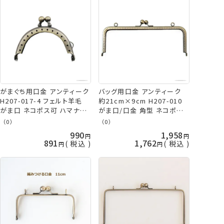
がまぐち用口金 アンティーク
バッグ用口金 アンティーク
H207-017-4 フェルト羊毛
約21cm×9cm H207-010
がま口 ネコポス可 ハマナカ
がま口/口金 角型 ネコポス
hama 手芸の山久
可 ハマナカ hama 手芸の山
（0）
（0）
久
990
1,958
891
1,762
税込
税込