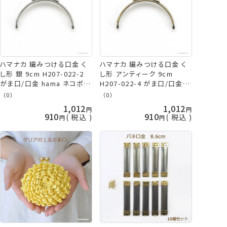
ハマナカ 編みつける口金 く
ハマナカ 編みつける口金 く
し形 銀 9cm H207-022-2
し形 アンティーク 9cm
がま口/口金 hama ネコポス
H207-022-4 がま口/口金
可
hama ネコポス可
（0）
（0）
1,012
1,012
910
910
税込
税込