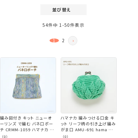
並び替え
価格が安い順
54
件中
1
-
50
件表示
価格が高い順
新着順
1
2
登録順
おすすめ順
レビュー順
編み図付き キット ニューオ
ハマナカ 編みつける口金 キ
ーリンズ で編む バネ口ポー
ット リーフ柄の引き上げ編み
チ CRMM-1059 ハマナカ リ
がま口 AMU-691 hama ピッ
ッチモア バネ口 ポーチ 編み
コロ 手芸の山久
（0）
（0）