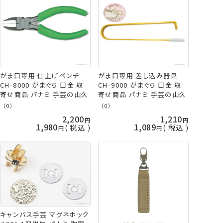
がま口専用 仕上げペンチ
がま口専用 差し込み器具
CH-8000 がまぐち 口金 取
CH-9000 がまぐち 口金 取
寄せ商品 パナミ 手芸の山久
寄せ商品 パナミ 手芸の山久
（0）
（0）
2,200
1,210
1,980
1,089
税込
税込
キャンバス手芸 マグネホック