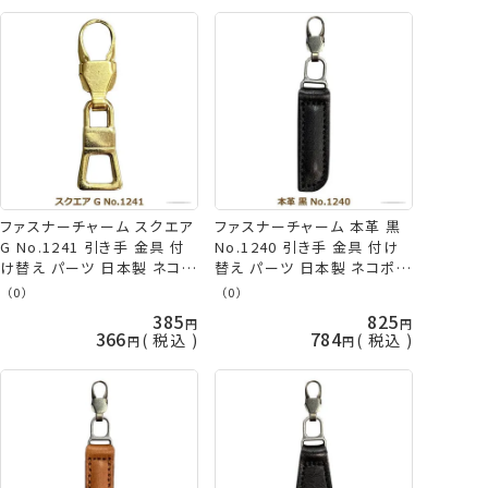
ファスナーチャーム スクエア
ファスナーチャーム 本革 黒
G No.1241 引き手 金具 付
No.1240 引き手 金具 付け
け替え パーツ 日本製 ネコポ
替え パーツ 日本製 ネコポス
ス可 ミササ 手芸の山久
可 ミササ 手芸の山久
（0）
（0）
385
825
366
784
税込
税込