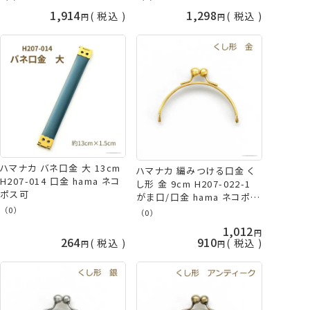
物 キット hama 手芸の山久
1,914
1,298
税込
税込
ハマナカ バネ口金 大 13cm
ハマナカ 編みつける口金 く
H207-014 口金 hama ネコ
し形 金 9cm H207-022-1
ポス可
がま口/口金 hama ネコポス
可
（0）
（0）
1,012
264
910
税込
税込