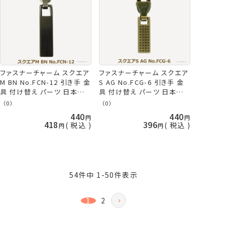
ファスナーチャーム スクエア
ファスナーチャーム スクエア
M BN No.FCN-12 引き手 金
S AG No.FCG-6 引き手 金
具 付け替え パーツ 日本製
具 付け替え パーツ 日本製
ネコポス可 ミササ 手芸の山
ネコポス可 ミササ 手芸の山
（0）
（0）
久
久
440
440
418
396
税込
税込
54
件中
1
-
50
件表示
1
2