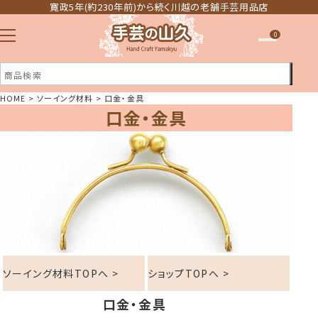
寛政5年(約230年前)から続く川越の老舗手芸用品店
0
HOME
ソーイング材料
口金・金具
口金・金具
注文履歴
ほしい物リスト
ソーイング材料TOPへ >
ショップTOPへ >
口金・金具