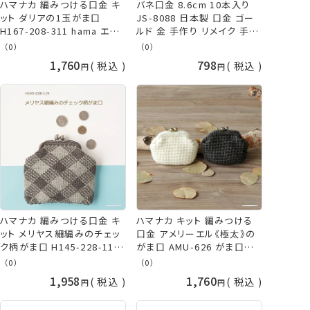
ハマナカ 編みつける口金 キ
バネ口金 8.6cm 10本入り
ット ダリアの1玉がま口
JS-8088 日本製 口金 ゴー
H167-208-311 hama エコ
ルド 金 手作り リメイク 手芸
アンダリヤ エコアンダリア 糸
巾着 ポーチ 毛糸 編み物 小
（0）
（0）
毛糸 手芸の山久
物入れ ネコポス可 TOY 手
1,760
798
税込
税込
芸の山久
ハマナカ 編みつける口金 キ
ハマナカ キット 編みつける
ット メリヤス細編みのチェッ
口金 アメリーエル《極太》の
ク柄がま口 H145-228-119
がま口 AMU-626 がま口
hama ウオッシュコットン ク
hama
（0）
（0）
ロッシェ ラメ 手芸の山久
1,958
1,760
税込
税込