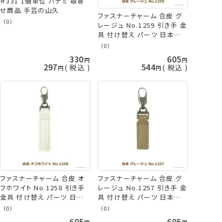
＃331 1個単位 パナミ 取寄
せ商品 手芸の山久
ファスナーチャーム 合皮 グ
（0）
レージュ No.1259 引き手 金
具 付け替え パーツ 日本製
ネコポス可 ミササ 手芸の山
（0）
久
330
605
297
544
税込
税込
ファスナーチャーム 合皮 オ
ファスナーチャーム 合皮 グ
フホワイト No.1258 引き手
レージュ No.1257 引き手 金
金具 付け替え パーツ 日本
具 付け替え パーツ 日本製
製 ネコポス可 ミササ 手芸の
ネコポス可 ミササ 手芸の山
（0）
（0）
山久
久
605
605