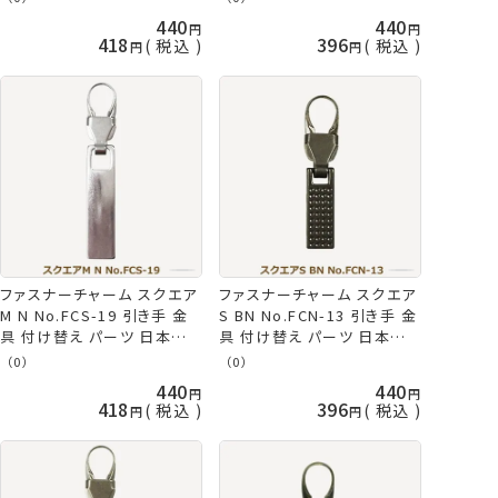
440
440
418
396
税込
税込
ファスナーチャーム スクエア
ファスナーチャーム スクエア
M N No.FCS-19 引き手 金
S BN No.FCN-13 引き手 金
具 付け替え パーツ 日本製
具 付け替え パーツ 日本製
ネコポス可 ミササ 手芸の山
ネコポス可 ミササ 手芸の山
（0）
（0）
久
久
440
440
418
396
税込
税込