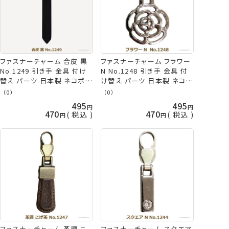
ファスナーチャーム 合皮 黒
ファスナーチャーム フラワー
No.1249 引き手 金具 付け
N No.1248 引き手 金具 付
替え パーツ 日本製 ネコポス
け替え パーツ 日本製 ネコポ
可 ミササ 手芸の山久
ス可 ミササ 手芸の山久
（0）
（0）
495
495
470
470
税込
税込
ファスナーチャーム 革調 こ
ファスナーチャーム スクエア