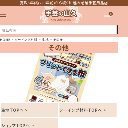
寛政5年(約230年前)から続く川越の老舗手芸用品店
0
HOME
ソーイング材料
生地
その他
その他
注文履歴
ほしい物リスト
生地TOPへ >
ソーイング材料TOPへ >
ショップTOPへ >