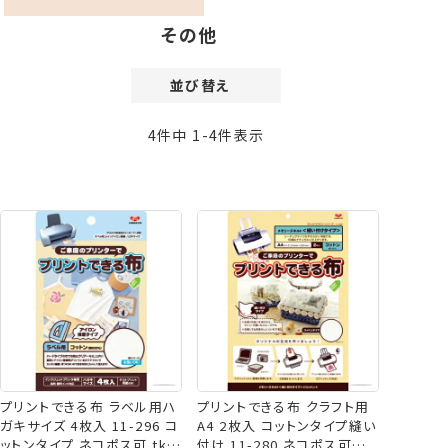
その他
並び替え
価格が安い順
4
件中
1
-
4
件表示
価格が高い順
新着順
登録順
おすすめ順
レビュー順
プリントできる布 ラベル用ハ
プリントできる布 クラフト用
ガキサイズ 4枚入 11-296 コ
A4 2枚入 コットンタイプ縫い
ットンタイプ ネコポス可 tkk
付け 11-280 ネコポス可