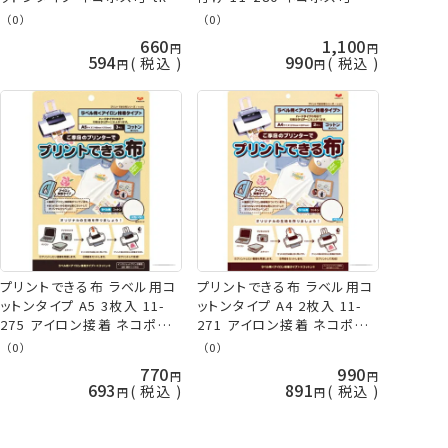
KAWAGUCHI 手芸の山久
tkk KAWAGUCHI 手芸の山
（0）
（0）
久
660
1,100
594
990
税込
税込
プリントできる布 ラベル用コ
プリントできる布 ラベル用コ
ットンタイプ A5 3枚入 11-
ットンタイプ A4 2枚入 11-
275 アイロン接着 ネコポス
271 アイロン接着 ネコポス
可 tkk KAWAGUCHI 手芸の
可 tkk KAWAGUCHI 手芸の
（0）
（0）
山久
山久
770
990
693
891
税込
税込