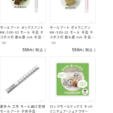
モールアート ダックスフント
モールアート ポメラニアン
MK-500-02 モール 手芸 ネ
MK-500-01 モール 手芸 ネ
コポス可 創＆遊 nsk 手芸の
コポス可 創＆遊 nsk 手芸の
山久
山久
（0）
（0）
550
550
税込
税込
夏休み 工作 モール曲げ定規
ロングモールドッグス キット
モールアート 子供手芸
ミニチュア・シュナウザー