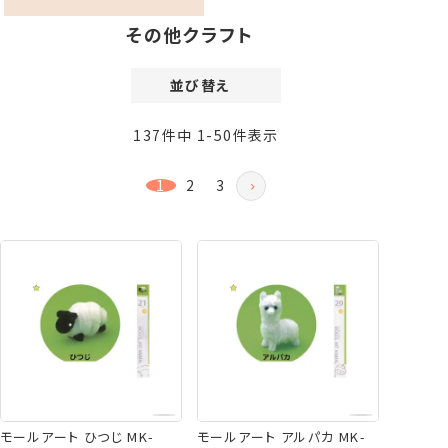
その他クラフト
並び替え
価格が安い順
137
件中
1
-
50
件表示
価格が高い順
新着順
1
2
3
登録順
おすすめ順
レビュー順
モールアート ひつじ MK-
モールアート アルパカ MK-