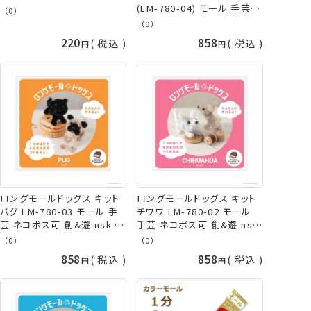
(LM-780-04) モール 手芸 ネ
（0）
コポス可 創&遊 nsk 手芸の
（0）
山久
220
858
税込
税込
ロングモールドッグス キット
ロングモールドッグス キット
パグ LM-780-03 モール 手
チワワ LM-780-02 モール
芸 ネコポス可 創&遊 nsk 手
手芸 ネコポス可 創&遊 nsk
芸の山久
手芸の山久
（0）
（0）
858
858
税込
税込