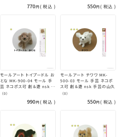
770
550
税込
税込
モールアート トイプードル お
モールアート チワワ MK-
とな MK-900-04 モール 手
500-03 モール 手芸 ネコポ
芸 ネコポス可 創＆遊 nsk 手
ス可 創＆遊 nsk 手芸の山久
芸の山久
（0）
（0）
990
550
税込
税込