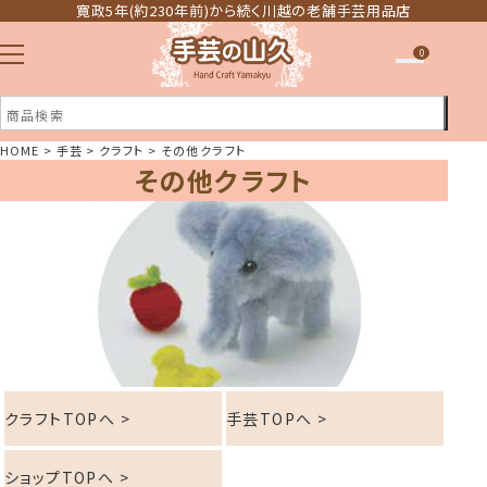
寛政5年(約230年前)から続く川越の老舗手芸用品店
0
HOME
手芸
クラフト
その他クラフト
その他クラフト
注文履歴
ほしい物リスト
クラフトTOPへ >
手芸TOPへ >
ショップTOPへ >