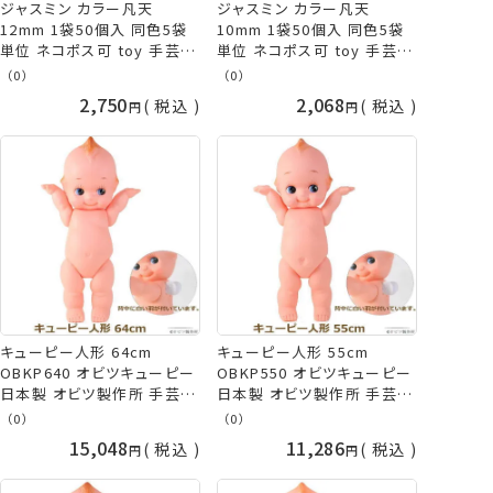
ジャスミン カラー凡天
ジャスミン カラー凡天
12mm 1袋50個入 同色5袋
10mm 1袋50個入 同色5袋
単位 ネコポス可 toy 手芸の
単位 ネコポス可 toy 手芸の
山久
山久
（0）
（0）
2,750
2,068
税込
税込
キューピー人形 64cm
キューピー人形 55cm
OBKP640 オビツキューピー
OBKP550 オビツキューピー
日本製 オビツ製作所 手芸の
日本製 オビツ製作所 手芸の
山久
山久
（0）
（0）
15,048
11,286
税込
税込