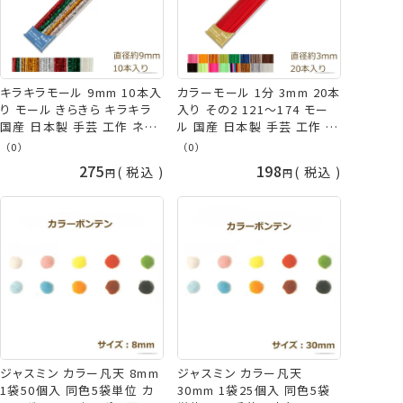
キラキラモール 9mm 10本入
カラーモール 1分 3mm 20本
り モール きらきら キラキラ
入り その2 121～174 モー
国産 日本製 手芸 工作 ネコ
ル 国産 日本製 手芸 工作 ネ
ポス可 創＆遊 カラーモール
コポス可 創＆遊 カラーモー
（0）
（0）
コレクション 赤 緑 金 銀 レッ
ルコレクション イエロー オレ
275
198
税込
税込
ド グリーン ゴールド シルバ
ンジ グリーン ブルー グレー
ー パール ミックス クリスマ
ブラック ピンク パール ゴー
ス nsk 手芸の山久
ルド シルバー ミックス 蛍光
金 銀 黄色 茶色 緑 青 nsk
手芸の山久
ジャスミン カラー凡天 8mm
ジャスミン カラー凡天
1袋50個入 同色5袋単位 カ
30mm 1袋25個入 同色5袋