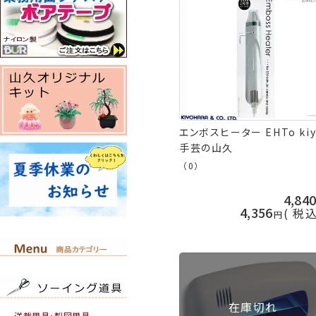
エンボスヒーター EHTo kiy
手芸の山久
（0）
4,84
4,356
税
在庫切れ
洋裁用具・製図用具