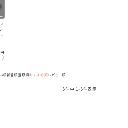
ルラ
レ
の
0
込
い順
新着順
登録順
おすすめ順
レビュー順
5
件中
1
-
5
件表示