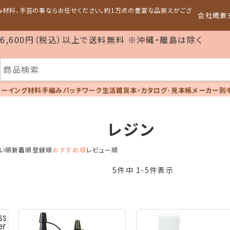
編み材料、手芸の事ならお任せください。約1万点の豊富な品揃えがござ
会社概要
6,600円（税込）以上で送料無料 ※沖縄・離島は除く
ソーイング材料
手編み
パッチワーク
生活雑貨
本・カタログ･見本帳
メーカー別
レジン
い順
新着順
登録順
おすすめ順
レビュー順
5
件中
1
-
5
件表示