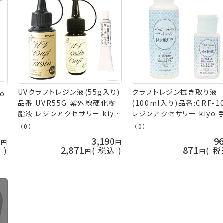
UVクラフトレジン液(55g入り)
クラフトレジン拭き取り液
o
品番:UVR55G 紫外線硬化樹
(100ml入り)品番:CRF-1
脂液 レジンアクセサリー kiyo
レジンアクセサリー kiyo 
手芸の山久
の山久
（0）
（0）
0
3,190
9
2,871
871
込
税込
税