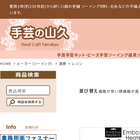
寛政5年(約230年前)から続く川越の老舗 ソーイング材料、毛糸などの手
います。
手芸
手芸キット・ビーズ手芸
ソーイング道具
HOME
メーカー（ソーイング）
清原
レジン
並び替え
価格が安い順
価格が高