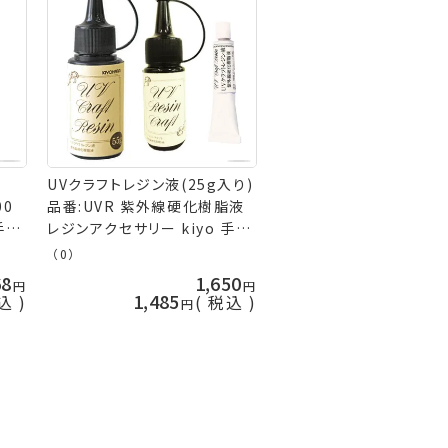
UVクラフトレジン液(25g入り)
00
品番:UVR 紫外線硬化樹脂液
手芸
レジンアクセサリー kiyo 手芸
の山久
（0）
68
1,650
1,485
込
税込