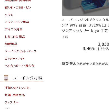
縫い針・まち針・ピン
ハサミ
スーパーレジンUVクリスタ
ミシン・ミシン用具
ンプ 9W2 品番：UVL9WL2 
アイロン用具
ジンアクセサリー kiyo 手芸
山久
しるし付け用品
（0）
3,85
和裁用具
3,465
税
ソーイングセット・ケース
カッター・マット
並び替え
価格が安い順
価格が高
へら台・ボード・裁ち台
手縫い糸・ミシン糸
接着・補修用品
ファスナー