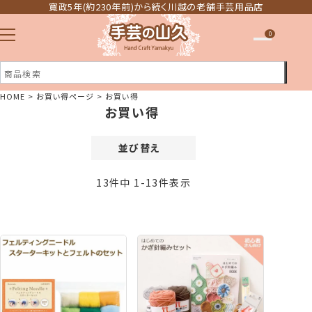
寛政5年(約230年前)から続く川越の老舗手芸用品店
0
HOME
お買い得ページ
お買い得
お買い得
注文履歴
ほしい物リスト
並び替え
価格が安い順
13
件中
1
-
13
件表示
価格が高い順
新着順
登録順
おすすめ順
レビュー順