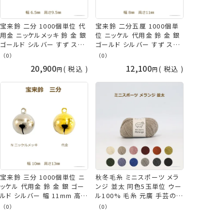
宝来鈴 二分 1000個単位 代
宝来鈴 二分五厘 1000個単
用金 ニッケルメッキ 鈴 金 銀
位 ニッケル 代用金 鈴 金 銀
ゴールド シルバー すず スズ
ゴールド シルバー すず スズ
幅 6mm 高さ 10mm 2分 返
幅 8mm 高さ 11mm 2.5分
（0）
（0）
品不可 suzuu 手芸の山久
返品不可 suzuu 手芸の山久
20,900
12,100
税込
税込
宝来鈴 三分 1000個単位 ニ
秋冬毛糸 ミニスポーツ メラ
ッケル 代用金 鈴 金 銀 ゴー
ンジ 並太 同色5玉単位 ウー
ルド シルバー 幅 11mm 高さ
ル100% 毛糸 元廣 手芸の山
14mm すず スズ 返品不可
久
（0）
（0）
suzuu 手芸の山久