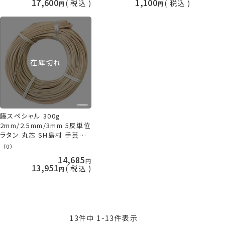
17,600
1,100
税込
税込
在庫切れ
籐スペシャル 300g
2mm/2.5mm/3mm 5反単位
ラタン 丸芯 SH島村 手芸の
山久
（0）
14,685
13,951
税込
13
件中
1
-
13
件表示