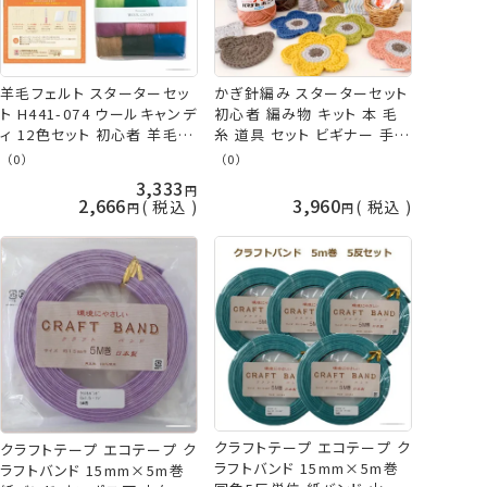
羊毛フェルト スターターセッ
かぎ針編み スターターセット
ト H441-074 ウールキャンデ
初心者 編み物 キット 本 毛
ィ 12色セット 初心者 羊毛 フ
糸 道具 セット ビギナー 手芸
ェルト手芸 キット ニードルフ
編み物キット プレゼント スタ
（0）
（0）
ェルト フェルティングニード
ーター 選べる ボニー かぎ針
3,333
ル フェルティングマット フェ
アミュレ 段かぞえマーカー
2,666
3,960
税込
税込
ルト羊毛 ハマナカ 手芸の山
とじ針 メーカー ハマナカ ク
久
ロバー チューリップ はじめ
てのかぎ針編みBOOK
NV70838 手芸の山久
クラフトテープ エコテープ ク
クラフトテープ エコテープ ク
ラフトバンド 15mm×5m巻
ラフトバンド 15mm×5m巻