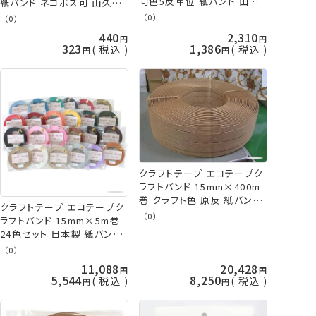
同色5反単位 紙バンド 山久
紙バンド ネコポス可 山久オ
オリジナル tda 手芸の山久
リジナル 手芸の山久
（0）
（0）
440
2,310
323
1,386
税込
税込
クラフトテープ エコテープク
ラフトバンド 15mm×400m
巻 クラフト色 原反 紙バンド
クラフトテープ エコテープク
山久オリジナル 手芸の山久
（0）
ラフトバンド 15mm×5m巻
24色セット 日本製 紙バンド
山久オリジナル 手芸の山久
（0）
11,088
20,428
5,544
8,250
税込
税込