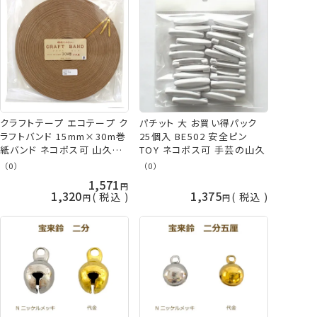
パチット 大 お買い得パック
クラフトテープ エコテープ ク
25個入 BE502 安全ピン
ラフトバンド 15mm×30m巻
TOY ネコポス可 手芸の山久
紙バンド ネコポス可 山久オ
リジナル 手芸の山久
（0）
（0）
1,571
1,320
1,375
税込
税込