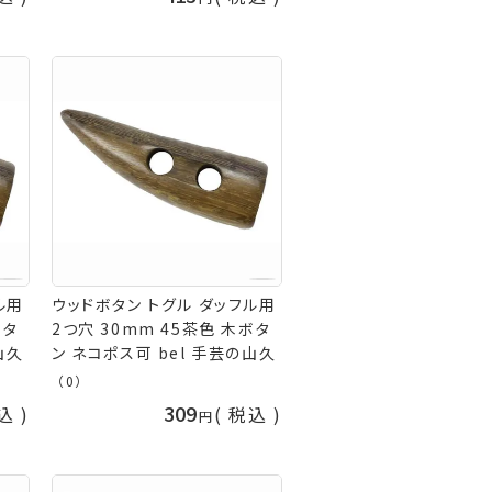
ル用
ウッドボタン トグル ダッフル用
ボタ
2つ穴 30mm 45茶色 木ボタ
山久
ン ネコポス可 bel 手芸の山久
（0）
309
込
税込