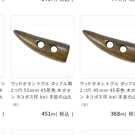
2つ
ウッドボタン トグル ダッフル用
ウッドボタン トグル ダッフ
タ
2つ穴 55mm 45茶色 木ボタ
2つ穴 45mm 45茶色 木
久
ン ネコポス可 bel 手芸の山久
ン ネコポス可 bel 手芸の
（0）
（0）
451
368
込
税込
税