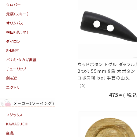
クロバー
元廣（スキー）
オリムパス
横田（ダルマ）
ダイロン
SH島村
パナミ・タカギ繊維
ウッドボタン トグル ダッフル
チューリップ
2つ穴 55mm 9黒 木ボタン
コポス可 bel 手芸の山久
創＆遊
（0）
エクトリ
475
税
フジックス
KAWAGUCHI
金亀