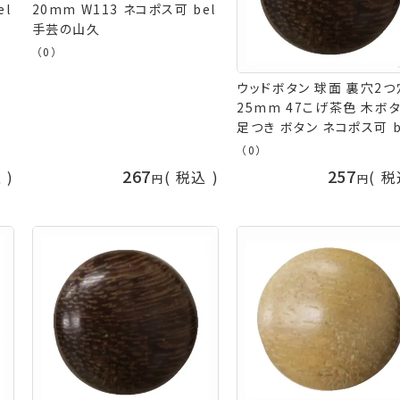
el
20mm W113 ネコポス可 bel
手芸の山久
（0）
ウッドボタン 球面 裏穴2つ
25mm 47こげ茶色 木ボ
足つき ボタン ネコポス可 b
手芸の山久
（0）
267
257
込
税込
税