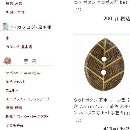
つき ボタン ネコポス可 bel 
用具・道具
芸の山久
（0）
キット・セット
200
税
本
カタログ・見本帳
テディベア・ぬいぐるみ
羊毛フェルト
フェルト
エコクラフト・クラフトテープ
ウッドボタン 寄木 リーフ型 
穴 25mm 45こげ茶色 木ボ
染料・顔料
ン ネコポス可 bel 手芸の山
折紙手芸・ペーパークラフト
（0）
子ども手芸
413
税