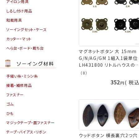
アイロン用具
しるし付け用品
和裁用具
ソーイングセット・ケース
カッター・マット
へら台・ボード・裁ち台
マグネットボタン 大 15mm
G/N/AG/GM 1組入1袋単位
LH431800 リトルハウスの
なぐ屋さん ネコポス可 金亀
（0）
手縫い糸・ミシン糸
kkm 手芸の山久
352
税
接着・補修用品
ファスナー
ゴム
ひも
マジックテープ・面ファスナー
テープ・バイアス・リボン
ウッドボタン 横長裏穴2つ穴