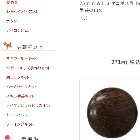
留め具
25mm W113 ネコポス可 b
手芸の山久
わた・パンヤ・芯材
（0）
ボタン
アイロン用品
羊毛フェルトキット
271
税
ベビー・キッズ手作りキット
刺しゅうキット
パッチワークキット
スキル手芸キット
デイケアとリハビリの手芸
ドールハウス
ソーイングキット