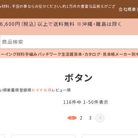
編み材料、手芸の事ならお任せください。約1万点の豊富な品揃えがござ
会社概要
6,600円（税込）以上で送料無料 ※沖縄・離島は除く
ソーイング材料
手編み
パッチワーク
生活雑貨
本・カタログ･見本帳
メーカー別
ボタン
い順
新着順
登録順
おすすめ順
レビュー順
116
件中
1
-
50
件表示
1
2
3