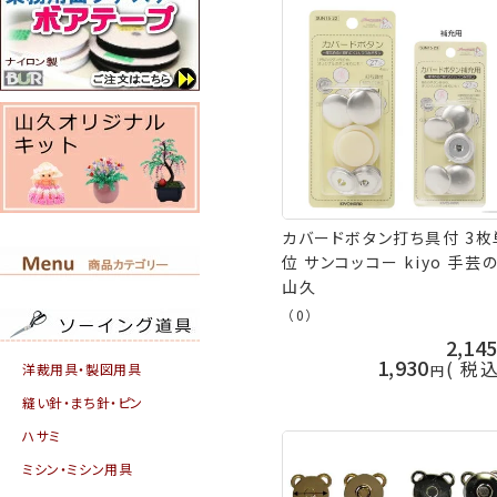
カバードボタン打ち具付 3枚
位 サンコッコー kiyo 手芸
山久
（0）
2,14
1,930
税
洋裁用具・製図用具
縫い針・まち針・ピン
ハサミ
ミシン・ミシン用具