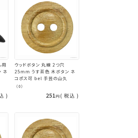
ル用
ウッドボタン 丸線 2つ穴
ン ネ
25mm うす茶色 木ボタン ネ
コポス可 bel 手芸の山久
（0）
251
込
税込