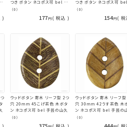
手
つき ボタン ネコポス可 bel 手
つき ボタン ネコポス可 bel
芸の山久
芸の山久
（0）
（0）
177
154
込
税込
税
2つ
ウッドボタン 寄木 リーフ型 2つ
ウッドボタン 寄木 リーフ型
タ
穴 20mm 45こげ茶色 木ボタ
穴 30mm 42うす茶色 木
久
ン ネコポス可 bel 手芸の山久
ン ネコポス可 bel 手芸の
（0）
（0）
375
444
込
税込
税