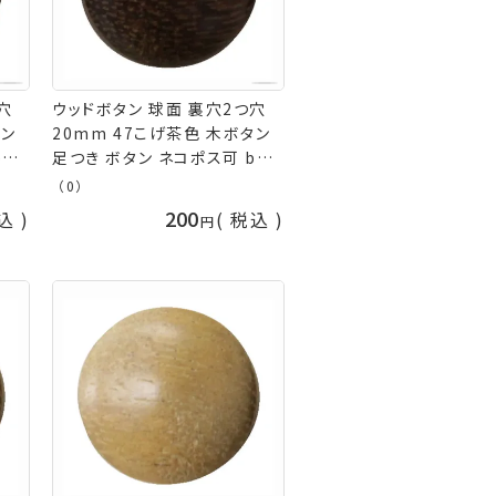
穴
ウッドボタン 球面 裏穴2つ穴
タン
20mm 47こげ茶色 木ボタン
el
足つき ボタン ネコポス可 bel
手芸の山久
（0）
200
込
税込