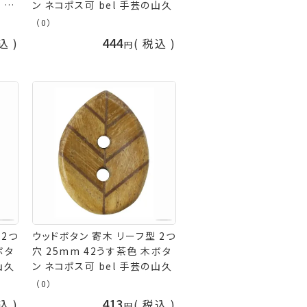
 手
ン ネコポス可 bel 手芸の山久
（0）
444
込
税込
 2つ
ウッドボタン 寄木 リーフ型 2つ
ボタ
穴 25mm 42うす茶色 木ボタ
山久
ン ネコポス可 bel 手芸の山久
（0）
413
込
税込