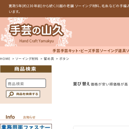
寛政5年(約230年前)から続く川越の老舗 ソーイング材料、毛糸などの手
います。
手芸
手芸キット・ビーズ手芸
ソーイング道具
HOME
ソーイング材料
留め具
ボタン
並び替え
価格が安い順
価格が高