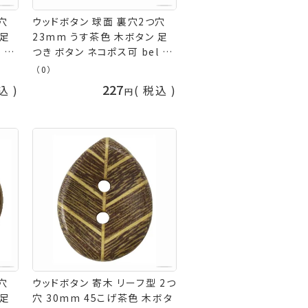
穴
ウッドボタン 球面 裏穴2つ穴
 足
23mm うす茶色 木ボタン 足
 手
つき ボタン ネコポス可 bel 手
芸の山久
（0）
227
込
税込
穴
ウッドボタン 寄木 リーフ型 2つ
 足
穴 30mm 45こげ茶色 木ボタ