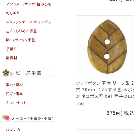
マクラメ・ミサンガ・組みひも
刺しゅう
メタリックヤーン・キャンバス
古布・ちりめん手芸
籐・スティック手芸
手織り
副資材
ウッドボタン 寄木 リーフ型 
素材・資材
穴 20mm 42うす茶色 木ボ
用品・用具
ン ネコポス可 bel 手芸の山
キット・セット
（0）
375
税
ハマナカ