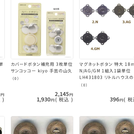
単
カバードボタン補充用 3枚単位
マグネットボタン 特大 18
の
サンコッコー kiyo 手芸の山久
N/AG/GM 1組入1袋単位
LH431803 リトルハウス
（0）
なぐ屋さん ネコポス可 金
（0）
kkm 手芸の山久
5
2,145
1,930
396
込
税込
税