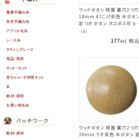
ウッドボタン 球面 裏穴2つ穴
春夏手編み糸
18mm 47こげ茶色 木ボタ
秋冬手編み糸
足つき ボタン ネコポス可 be
手芸の山久
アクリル毛糸
（0）
177
税
レース糸
タティングレース
用品・用具
キット・セット
赤ちゃん・子供用キット
本
素材・資材
お買い得毛糸
ウッドボタン 球面 裏穴2つ穴
素材・資材
20mm うす茶色 木ボタン 