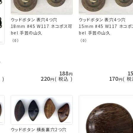
ウッドボタン 表穴4つ穴
ウッドボタン 表穴4つ穴
18mm #45 W117 ネコポス可
15mm #45 W117 ネコ
bel 手芸の山久
bel 手芸の山久
（0）
（0）
か
188
1
220
170
込
税込
税
ウッドボタン 横長裏穴2つ穴