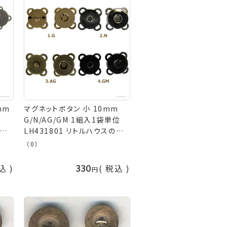
mm
マグネットボタン 小 10mm
G/N/AG/GM 1組入1袋単位
のか
LH431801 リトルハウスのか
亀
なぐ屋さん ネコポス可 金亀
（0）
kkm 手芸の山久
330
込
税込