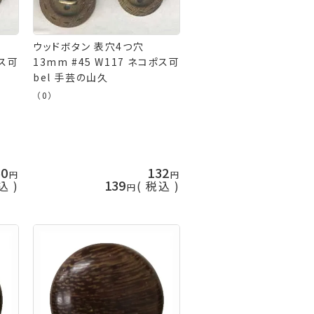
ウッドボタン 表穴4つ穴
ポス可
13mm #45 W117 ネコポス可
bel 手芸の山久
（0）
50
132
139
込
税込