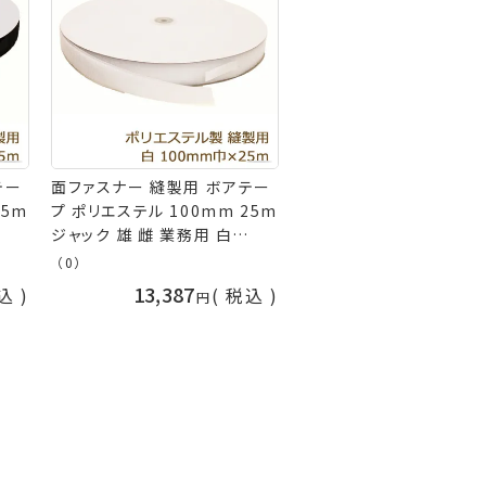
テー
面ファスナー 縫製用 ボアテー
25m
プ ポリエステル 100mm 25m
ジャック 雄 雌 業務用 白
不可
(S001) 耐水性 返品交換不可
（0）
手芸の山久
13,387
込
税込