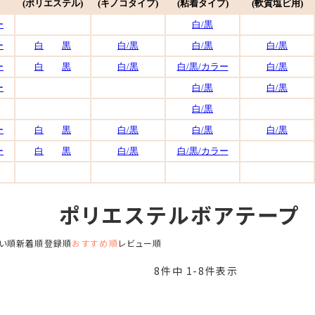
ポリエステルボアテープ
い順
新着順
登録順
おすすめ順
レビュー順
8
件中
1
-
8
件表示