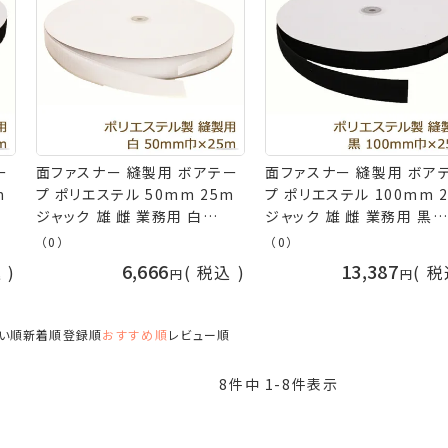
ー
面ファスナー 縫製用 ボアテー
面ファスナー 縫製用 ボア
m
プ ポリエステル 50mm 25m
プ ポリエステル 100mm 
ジャック 雄 雌 業務用 白
ジャック 雄 雌 業務用 黒
可
(S001) 耐水性 返品交換不可
(S030) 耐水性 返品交換
（0）
（0）
手芸の山久
手芸の山久
6,666
13,387
込
税込
税
い順
新着順
登録順
おすすめ順
レビュー順
8
件中
1
-
8
件表示