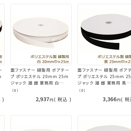
ー
面ファスナー 縫製用 ボアテー
面ファスナー 縫製用 ボア
m
プ ポリエステル 20mm 25m
プ ポリエステル 25mm 2
ジャック 雄 雌 業務用 白
ジャック 雄 雌 業務用 黒
可
(S001) 耐水性 返品交換不可
(S030) 耐水性 返品交換
（0）
（0）
手芸の山久
手芸の山久
2,937
3,366
込
税込
税