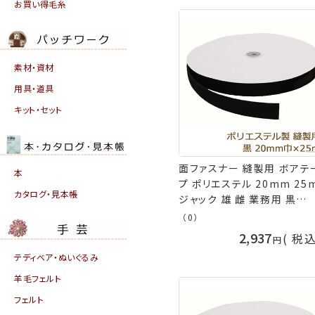
お買い得毛糸
素材・資材
用具・道具
キット・セット
面ファスナー 縫製用 ボアテ
本
プ ポリエステル 20mm 25
カタログ・見本帳
ジャック 雄 雌 業務用 黒
(S030) 耐水性 返品交換不
（0）
手芸の山久
2,937
税
テディベア・ぬいぐるみ
羊毛フェルト
フェルト