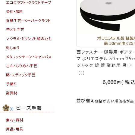
エコクラフト・クラフトテープ
染料・顔料
折紙手芸・ペーパークラフト
子ども手芸
マクラメ・ミサンガ・組みひも
刺しゅう
面ファスナー 縫製用 ボアテ
メタリックヤーン・キャンバス
プ ポリエステル 50mm 25
ジャック 雄 雌 業務用 黒
古布・ちりめん手芸
(S030) 耐水性 返品交換不
（0）
籐・スティック手芸
手芸の山久
6,666
税
手織り
副資材
並び替え
価格が安い順
価格が高
素材・資材
用品・用具