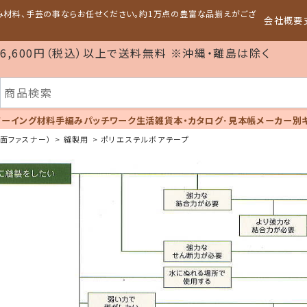
編み材料、手芸の事ならお任せください。約1万点の豊富な品揃えがござ
会社概要
6,600円（税込）以上で送料無料 ※沖縄・離島は除く
ソーイング材料
手編み
パッチワーク
生活雑貨
本・カタログ･見本帳
メーカー別
 面ファスナー）
縫製用
ポリエステルボアテープ