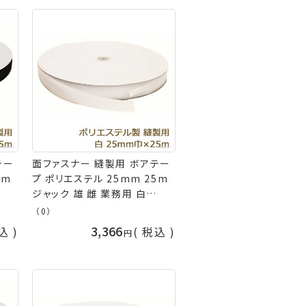
テー
面ファスナー 縫製用 ボアテー
5m
プ ポリエステル 25mm 25m
ジャック 雄 雌 業務用 白
不可
(S001) 耐水性 返品交換不可
（0）
手芸の山久
3,366
込
税込