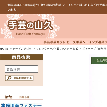
寛政5年(約230年前)から続く川越の老舗 ソーイング材料、毛糸などの手
います。
手芸
手芸キット・ビーズ手芸
ソーイング道具
HOME
ソーイング材料
マジックテープ・面ファスナーなど
ボアテープ（業務用