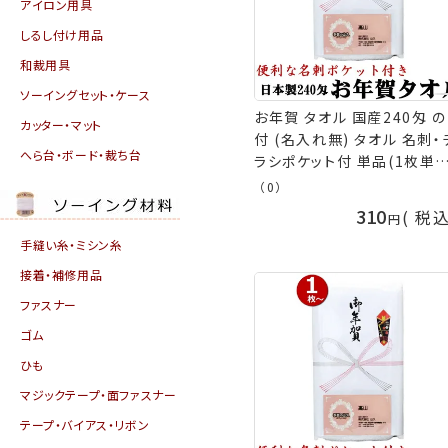
アイロン用具
しるし付け用品
和裁用具
ソーイングセット・ケース
お年賀 タオル 国産240匁 の
カッター・マット
付 (名入れ無) タオル 名刺・
へら台・ボード・裁ち台
ラシポケット付 単品(1枚単位
お年賀タオル 粗品 販促 御
（0）
熨斗付きタオル 粗品タオル 
310
税
品不可] 手芸の山久
手縫い糸・ミシン糸
接着・補修用品
ファスナー
ゴム
ひも
マジックテープ・面ファスナー
テープ・バイアス・リボン