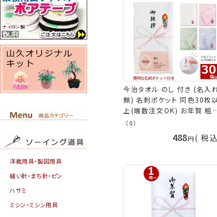
今治タオル のし 付き (名入
無) 名刺ポケット 同色30枚
上(端数注文OK) お年賀 粗
引越し ご挨拶 贈答品 名刺 
（0）
地 タオル ギフト 挨拶回り 
488
税
製 今治 フェイスタオル カラ
タオル お年賀タオル 熨斗 
洋裁用具・製図用具
販促 御礼 社名印刷 粗品タ
ル 挨拶 引っ越し 手芸の山久
縫い針・まち針・ピン
ハサミ
ミシン・ミシン用具