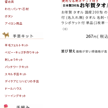
留め具
わた・パンヤ・芯材
お年賀 タオル 国産200匁 の
ボタン
付 (名入れ無) タオル 名刺・
ラシポケット付 単品(1枚単位
アイロン用品
お年賀タオル 粗品 販促 御
（0）
熨斗付きタオル 粗品タオル 
267
税
品不可] 手芸の山久
羊毛フェルトキット
並び替え
価格が安い順
価格が高
ベビー・キッズ手作りキット
刺しゅうキット
パッチワークキット
スキル手芸キット
デイケアとリハビリの手芸
ドールハウス
ソーイングキット