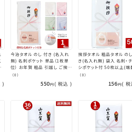
れ
今治タオル のし 付き (名入れ
挨拶タオル 粗品タオル の
以
無) 名刺ポケット 単品（1枚単
き(名入れ無) 袋入 名刺・
品
位） お年賀 粗品 引越し ご挨拶
シポケット付 50枚以上(端
無
贈答品 名刺 無地 タオル ギフ
文OK) ご挨拶用 挨拶回り
（0）
（0）
日本
ト 挨拶回り 日本製 国産 今治
賀タオル 年始 粗品 販促 
550
156
込
税込
税
ー
フェイスタオル カラータオル お
熨斗付きタオル 粗品 タオ
年始
年賀タオル 熨斗 年始 販促 御
nrm 手芸の山久
オ
礼 社名印刷 粗品タオル 挨拶
引っ越し 手芸の山久