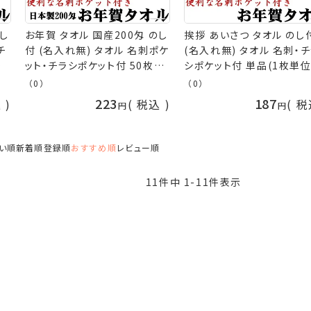
し
お年賀 タオル 国産200匁 のし
挨拶 あいさつ タオル のし
チ
付 (名入れ無) タオル 名刺ポケ
(名入れ無) タオル 名刺・
)
ット・チラシポケット付 50枚以
シポケット付 単品(1枚単位
礼
上(端数注文OK) お年賀タオル
挨拶回り タオル お年賀 タ
（0）
（0）
[返
粗品タオル ご挨拶タオル 挨拶
お年賀タオル 挨拶用タオル
223
187
込
税込
税
挨拶回り タオル 年始 粗品 販
品タオル 粗品 販促 御礼 
促 御礼 熨斗付きタオル 粗品
付きタオル [返品不可] nr
タオル 手芸の山久
手芸の山久
い順
新着順
登録順
おすすめ順
レビュー順
11
件中
1
-
11
件表示