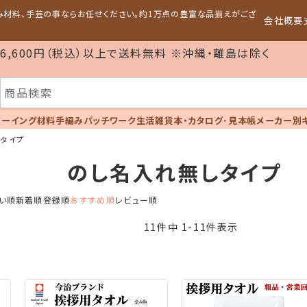
編み材料、手芸の事ならお任せください。約1万点の豊富な品揃えがござ
会社概要
6,600円（税込）以上で送料無料 ※沖縄・離島は除く
ソーイング材料
手編み
パッチワーク
生活雑貨
本・カタログ･見本帳
メーカー別
しタイプ
のし名入れ無しタイプ
い順
新着順
登録順
おすすめ順
レビュー順
11
件中
1
-
11
件表示