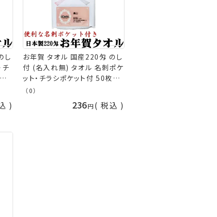
のし
お年賀 タオル 国産220匁 のし
・チ
付 (名入れ無) タオル 名刺ポケ
位)
ット・チラシポケット付 50枚以
御礼
上(端数注文OK) お年賀タオル
（0）
[返
年始 粗品 販促 御礼 熨斗付き
236
込
税込
タオル 粗品タオル 手芸の山久