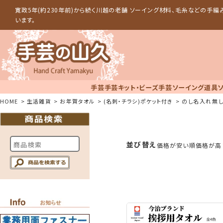
寛政5年(約230年前)から続く川越の老舗 ソーイング材料、毛糸などの手
います。
手芸
手芸キット・ビーズ手芸
ソーイング道具
HOME
生活雑貨
お年賀タオル
(名刺・チラシ)ポケット付き
のし名入れ無
並び替え
価格が安い順
価格が高