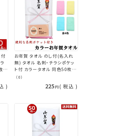
し付
お年賀 タオル のし付(名入れ
チラ
無) タオル 名刺・チラシポケッ
数注
ト付 カラータオル 同色50枚以
 お年
上(端数注文OK) お年賀タオル
（0）
御礼
年始 粗品 販促 御礼 熨斗付き
225
込
税込
ル
タオル 粗品タオル nrm 手芸
の山久