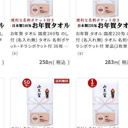
し
お年賀 タオル 国産240匁 のし
お年賀 タオル 国産220匁 
チ
付 (名入れ無) タオル 名刺ポケ
付 (名入れ無) タオル 名刺
)
ット・チラシポケット付 36枚以
ラシポケット付 単品(1枚単
礼
上(端数注文OK) お年賀タオル
お年賀タオル 粗品 販促 
（0）
（0）
[返
年始 粗品 販促 御礼 熨斗付き
熨斗付きタオル 粗品タオル 
258
283
込
税込
税
タオル 粗品タオル 手芸の山久
品不可] 手芸の山久