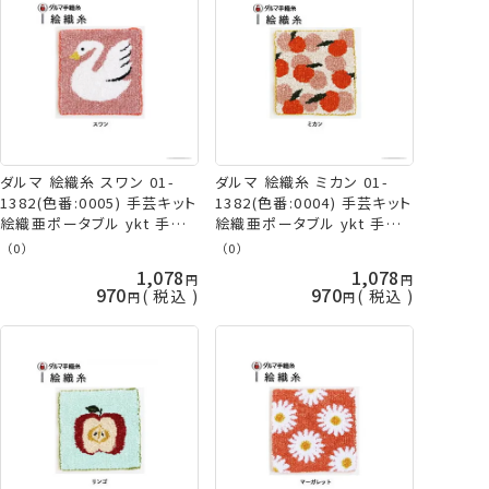
ダルマ 絵織糸 スワン 01-
ダルマ 絵織糸 ミカン 01-
1382(色番:0005) 手芸キット
1382(色番:0004) 手芸キット
絵織亜ポータブル ykt 手芸
絵織亜ポータブル ykt 手芸
の山久
の山久
（0）
（0）
1,078
1,078
970
970
税込
税込