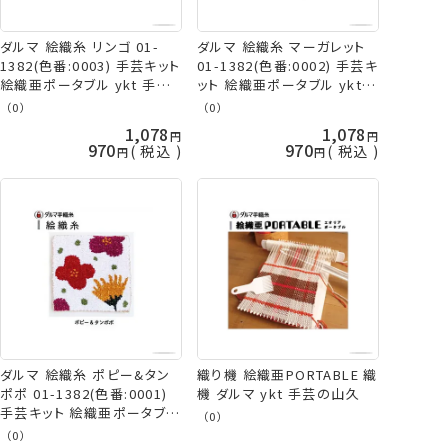
ダルマ 絵織糸 リンゴ 01-
ダルマ 絵織糸 マーガレット
1382(色番:0003) 手芸キット
01-1382(色番:0002) 手芸キ
絵織亜ポータブル ykt 手芸
ット 絵織亜ポータブル ykt
の山久
手芸の山久
（0）
（0）
1,078
1,078
970
970
税込
税込
ダルマ 絵織糸 ポピー&タン
織り機 絵織亜PORTABLE 織
ポポ 01-1382(色番:0001)
機 ダルマ ykt 手芸の山久
手芸キット 絵織亜ポータブル
（0）
ykt 手芸の山久
（0）