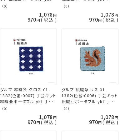
手芸の山久
の山久
（0）
（0）
1,078
1,078
970
970
税込
税込
ダルマ 絵織糸 クロス 01-
ダルマ 絵織糸 リス 01-
1382(色番:0007) 手芸キット
1382(色番:0006) 手芸キット
絵織亜ポータブル ykt 手芸
絵織亜ポータブル ykt 手芸
の山久
の山久
（0）
（0）
1,078
1,078
970
970
税込
税込