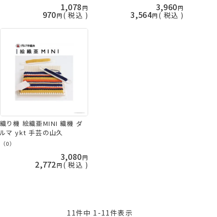
1,078
3,960
970
3,564
税込
税込
織り機 絵織亜MINI 織機 ダ
ルマ ykt 手芸の山久
（0）
3,080
2,772
税込
11
件中
1
-
11
件表示