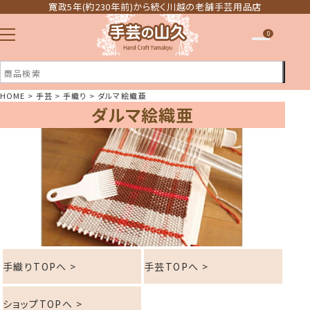
寛政5年(約230年前)から続く川越の老舗手芸用品店
0
HOME
手芸
手織り
ダルマ絵織亜
ダルマ絵織亜
注文履歴
ほしい物リスト
手織りTOPへ >
手芸TOPへ >
ショップTOPへ >