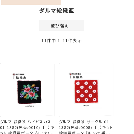
ダルマ絵織亜
並び替え
価格が安い順
11
件中
1
-
11
件表示
価格が高い順
新着順
登録順
おすすめ順
レビュー順
ダルマ 絵織糸 ハイビスカス
ダルマ 絵織糸 サークル 01-
01-1382(色番:0010) 手芸キ
1382(色番:0008) 手芸キット
ット 絵織亜ポータブル ykt
絵織亜ポータブル ykt 手芸