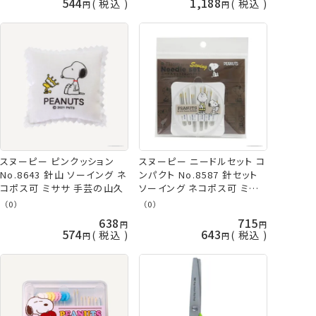
544
1,188
税込
税込
スヌーピー ピンクッション
スヌーピー ニードルセット コ
No.8643 針山 ソーイング ネ
ンパクト No.8587 針セット
コポス可 ミササ 手芸の山久
ソーイング ネコポス可 ミサ
サ 手芸の山久
（0）
（0）
638
715
574
643
税込
税込