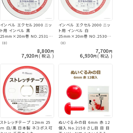
インベル エクセル2000 ニッ
インベル エクセル2000 ニッ
ト用 インベル 黒
ト用 インベル 白
25mm×20m巻 NO.2531 ミ
25mm×20m巻 NO.2530 ミ
ササ 手芸の山久
ササ 手芸の山久
（0）
（0）
8,800
7,700
7,920
6,930
税込
税込
ストレッチテープ 12mm 25
ぬいぐるみの目 6mm 赤 12
ｍ 白/黒 日本製 ネコポス可
個入 No.2158 さし目 目 目