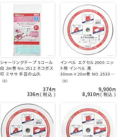
シャーリングテープ 5コール
インベル エクセル2000 ニッ
白 2m巻 No.2512 ネコポス
ト用 インベル 黒
可 ミササ 手芸の山久
30mm×20m巻 NO.2533 ミ
ササ 手芸の山久
（0）
（0）
374
9,900
336
8,910
税込
税込