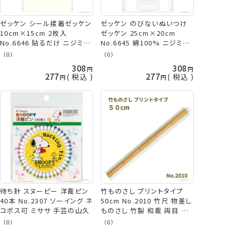
ゼッケン シール接着ゼッケン
ゼッケン のびないぬいつけ
10cm×15cm 2枚入
ゼッケン 25cm×20cm
No.6646 貼るだけ ニジミ防
No.6645 綿100% ニジミ防
止加工 体操着 ネコポス可 ミ
止加工 手縫糸付き 体操着
（0）
（0）
ササ 手芸の山久
ネコポス可 ミササ 手芸の山
308
308
久
277
277
税込
税込
待ち針 スヌーピー 洋裁ピン
竹ものさし プリントタイプ
40本 No.2307 ソーイング ネ
50cm No.2010 竹尺 物差し
コポス可 ミササ 手芸の山久
ものさし 竹製 和裁 両目 ミ
ササ 手芸の山久
（0）
（0）