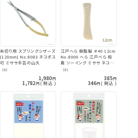
糸切り用 スプリングシザーズ
江戸へら 樹脂製 ＃40 12cm
(120mm) No.8083 ネコポス
No.8000 へら 江戸べら 和
可 ミササ手芸の山久
裁 ソーイング ミササ ネコポ
ス可 手芸の山久
（0）
（0）
1,980
385
1,782
346
税込
税込