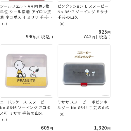
シールフェルト A4 同色5枚
ピンクッション L スヌーピー
単位 シール接着 アイロン接
No.8647 ソーイング ミササ
着 ネコポス可 ミササ 手芸の
手芸の山久
山久
（0）
（0）
825
990
742
税込
税込
ニードルケース スヌーピー
ミササ スヌーピー ボビンホ
No.8646 ソーイング ネコポ
ルダー No.8644 手芸の山久
ス可 ミササ 手芸の山久
（0）
（0）
605
1,320