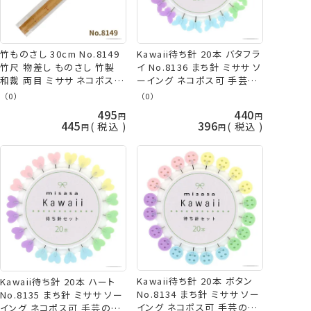
竹ものさし 30cm No.8149
Kawaii待ち針 20本 バタフラ
竹尺 物差し ものさし 竹製
イ No.8136 まち針 ミササ ソ
和裁 両目 ミササ ネコポス可
ーイング ネコポス可 手芸の
手芸の山久
山久
（0）
（0）
495
440
445
396
税込
税込
Kawaii待ち針 20本 ボタン
Kawaii待ち針 20本 ハート
No.8134 まち針 ミササ ソー
No.8135 まち針 ミササ ソー
イング ネコポス可 手芸の山
イング ネコポス可 手芸の山