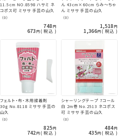
11.5cm NO.8598 ハサミ ネ
ん 43cm×60cm らみ～ちゃ
コポス可 ミササ 手芸の山久
ん ミササ 手芸の山久
（0）
（0）
748
1,518
673
1,366
税込
税込
フェルト・布・木用接着剤
シャーリングテープ 7コール
30g No.8118 ミササ 手芸の
白 2m巻 No.2513 ネコポス
山久
可 ミササ 手芸の山久
（0）
（0）
825
484
742
435
税込
税込