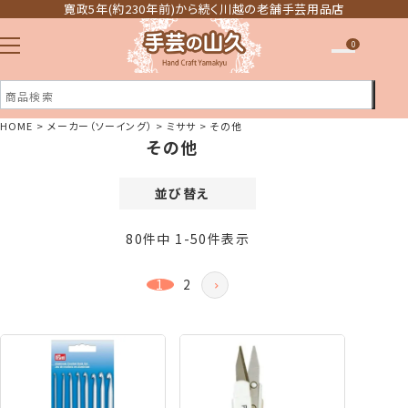
寛政5年(約230年前)から続く川越の老舗手芸用品店
0
HOME
メーカー（ソーイング）
ミササ
その他
その他
注文履歴
ほしい物リスト
並び替え
価格が安い順
80
件中
1
-
50
件表示
価格が高い順
新着順
1
2
登録順
おすすめ順
レビュー順