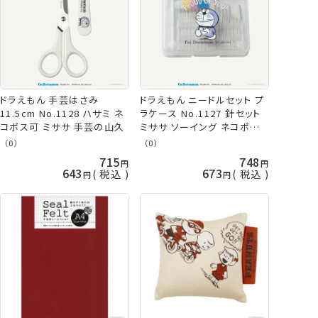
ドラえもん 手芸はさみ
ドラえもん ニードルセット プ
11.5cm No.1128 ハサミ ネ
ラケース No.1127 針セット
コポス可 ミササ 手芸の山久
ミササ ソーイング ネコポス
可 手芸の山久
（0）
（0）
715
748
643
673
税込
税込