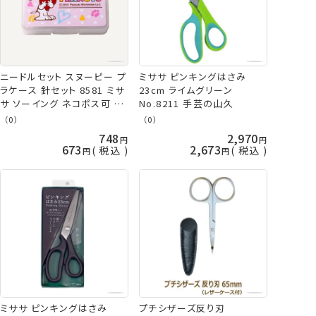
ニードルセット スヌーピー プ
ミササ ピンキングはさみ
ラケース 針セット 8581 ミサ
23cm ライムグリーン
サ ソーイング ネコポス可 手
No.8211 手芸の山久
芸の山久
（0）
（0）
748
2,970
673
2,673
税込
税込
ミササ ピンキングはさみ
プチシザーズ反り刃