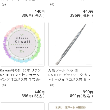
久
久
（0）
（0）
440
440
396
396
税込
税込
Kawaii待ち針 20本 リボン
万能ツール へら・針
No.8133 まち針 ミササ ソー
No.8119 パッチワーク カル
イング ネコポス可 手芸の山
トナージュ ネコポス可 ミサ
久
サ
（0）
（0）
440
990
396
891
税込
税込