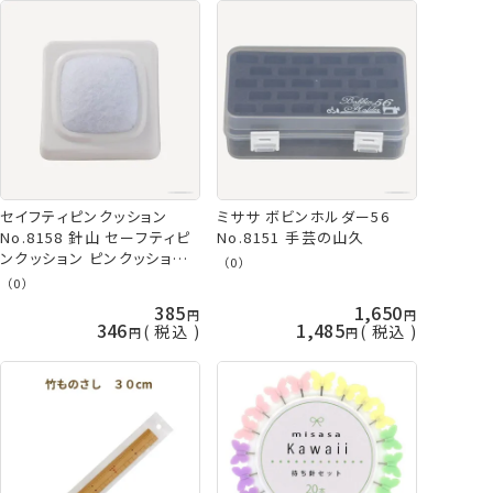
セイフティピンクッション
ミササ ボビンホルダー56
No.8158 針山 セーフティピ
No.8151 手芸の山久
ンクッション ピンクッション
（0）
ネコポス可 ミササ 手芸の山
（0）
久
385
1,650
346
1,485
税込
税込