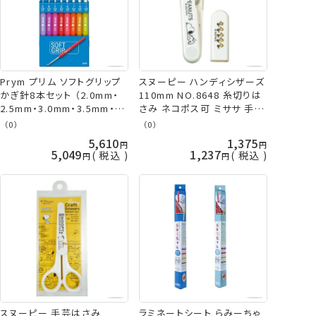
Prym プリム ソフトグリップ
スヌーピー ハンディシザーズ
かぎ針8本セット （2.0mm・
110mm NO.8648 糸切りは
2.5mm・3.0mm・3.5mm・
さみ ネコポス可 ミササ 手芸
4.0mm・4.5mm・5.0mm・
の山久
（0）
（0）
6.0mm） 195970 編み針 ド
5,610
1,375
イツ社 Prym プリム ミササ
5,049
1,237
税込
税込
手芸の山久
スヌーピー 手芸はさみ
ラミネートシート らみーちゃ