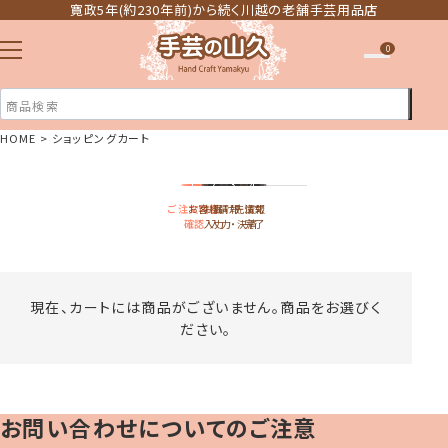
寛政5年(約230年前)から続く川越の老舗手芸用品店
0
HOME
ショッピングカート
注文履歴
1
2
3
4
ほしい物リスト
ご注文内容
お客様情報
お届け先情報
注文
確認
入力
入力・決済
完了
現在、カートには商品がございません。商品をお選びく
ださい。
お問い合わせについてのご注意