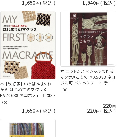
1,650
1,540
税込
税込
本 コットンスペシャルで作る
マクラメこもの MA5083 ネコ
ポス可 メルヘンアート 手芸
本 [改訂版] いちばんよくわ
の山久
かる はじめてのマクラメ
（0）
NV70688 ネコポス可 日本ヴ
ォーグ社 メルヘンアート 手
（0）
220
芸の山久
1,650
220
税込
税込