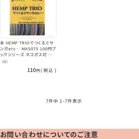
本 HEMP TRIOでつくるミサ
ンガetc… MA5075 100円ブ
ックシリーズ ネコポス可 メル
ヘンアート 手芸の山久
（0）
110
税込
7
件中
1
-
7
件表示
お問い合わせについてのご注意