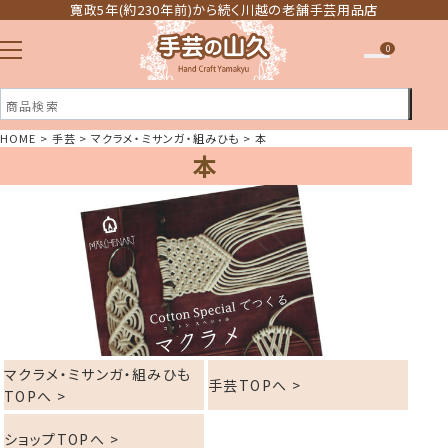
寛政5年(約230年前)から続く川越の老舗手芸用品店
0
HOME
手芸
マクラメ・ミサンガ・組みひも
本
本
注文履歴
ほしい物リスト
マクラメ・ミサンガ・組みひも
手芸TOPへ >
TOPへ >
ショップTOPへ >