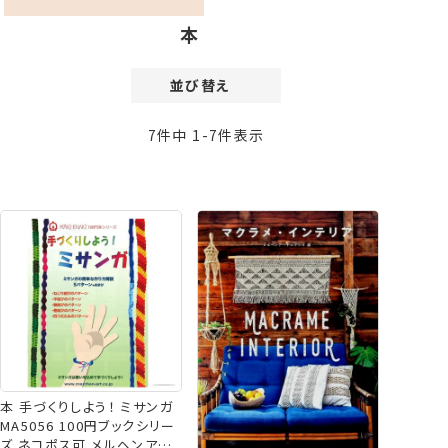
本
並び替え
価格が安い順
7
件中
1
-
7
件表示
価格が高い順
新着順
登録順
おすすめ順
レビュー順
本 手づくりしよう！ ミサンガ
MA5056 100円ブックシリー
ズ ネコポス可 メルヘンアー