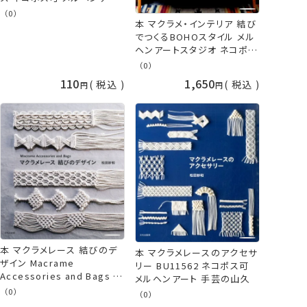
ト 手芸の山久
（0）
本 マクラメ・インテリア 結び
でつくるBOHOスタイル メル
ヘンアートスタジオ ネコポス
可 メルヘンアート グラフィッ
（0）
ク社 手芸の山久
110
1,650
税込
税込
本 マクラメレース 結びのデ
本 マクラメレースのアクセサ
ザイン Macrame
リー BU11562 ネコポス可
Accessories and Bags ネ
メルヘンアート 手芸の山久
コポス可 メルヘンアート 手
（0）
（0）
芸の山久