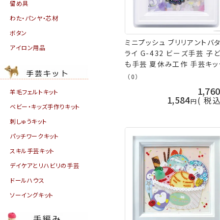
留め具
わた・パンヤ・芯材
ボタン
ミニプッシュ ブリリアントバ
アイロン用品
ライ G-432 ビーズ手芸 子
も手芸 夏休み工作 手芸キッ
自由研究 nsk 手芸の山久
（0）
1,76
羊毛フェルトキット
1,584
税
ベビー・キッズ手作りキット
刺しゅうキット
パッチワークキット
スキル手芸キット
デイケアとリハビリの手芸
ドールハウス
ソーイングキット