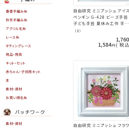
自由研究 ミニプッシュ アイ
春夏手編み糸
ペンギン G-428 ビーズ手芸
秋冬手編み糸
子ども手芸 夏休み工作 手
アクリル毛糸
ット nsk 手芸の山久
（0）
レース糸
1,76
1,584
税
タティングレース
用品・用具
キット・セット
赤ちゃん・子供用キット
本
素材・資材
お買い得毛糸
素材・資材
自由研究 ミニプッシュ フラ