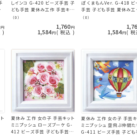
手
しインコ G-420 ビーズ手芸 子
ぽ くまもんVer. G-418 
手
ども手芸 夏休み工作 手芸キッ
手芸 子ども手芸 夏休み工
ト nsk 手芸の山久
手芸キット nsk 手芸の山
（0）
（0）
0
1,760
1,7
1,584
1,584
込
税込
税
ット
夏休み 工作 女の子 手芸キット
夏休み 工作 女の子 手芸キ
ミニプッシュ ローズブーケ G-
ミニプッシュ 空飛ぶ仲間た
412 ビーズ手芸 子ども手芸
G-411 ビーズ手芸 子ど