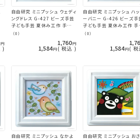
ス
自由研究 ミニプッシュ ウェディ
自由研究 ミニプッシュ ハ
ングドレス G-427 ビーズ手芸
ーバニー G-426 ビーズ手
芸キ
子ども手芸 夏休み工作 手芸キ
子ども手芸 夏休み工作 手
ット nsk 手芸の山久
ット nsk 手芸の山久
（0）
（0）
0
1,760
1,7
1,584
1,584
込
税込
税
ワ
自由研究 ミニプッシュ なかよ
自由研究 ミニプッシュ お