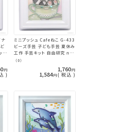
イナ
ミニプッシュ Cafeねこ G-433
子ど
ビーズ手芸 子ども手芸 夏休み
ット
工作 手芸キット 自由研究 nsk
手芸の山久
（0）
60
1,760
1,584
込
税込