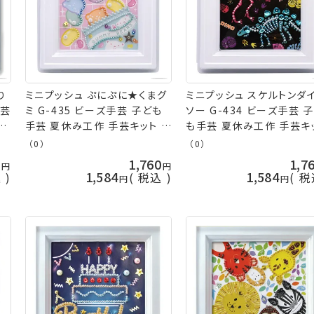
り
ミニプッシュ ぷにぷに★くまグ
ミニプッシュ スケルトンダ
手芸
ミ G-435 ビーズ手芸 子ども
ソー G-434 ビーズ手芸 
研
手芸 夏休み工作 手芸キット 自
も手芸 夏休み工作 手芸キ
由研究 nsk 手芸の山久
自由研究 nsk 手芸の山久
（0）
（0）
0
1,760
1,7
1,584
1,584
込
税込
税