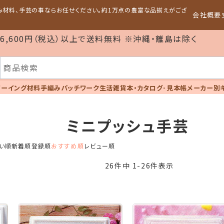
編み材料、手芸の事ならお任せください。約1万点の豊富な品揃えがござ
会社概要
6,600円（税込）以上で送料無料 ※沖縄・離島は除く
ソーイング材料
手編み
パッチワーク
生活雑貨
本・カタログ･見本帳
メーカー別
ミニプッシュ手芸
い順
新着順
登録順
おすすめ順
レビュー順
26
件中
1
-
26
件表示