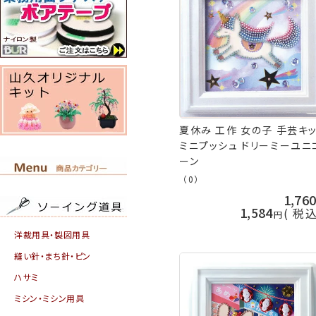
夏休み 工作 女の子 手芸キ
ミニプッシュ ドリーミーユニ
ーン
（0）
1,76
1,584
税
洋裁用具・製図用具
縫い針・まち針・ピン
ハサミ
ミシン・ミシン用具