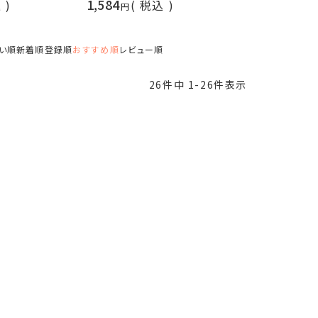
1,584
込
税込
い順
新着順
登録順
おすすめ順
レビュー順
26
件中
1
-
26
件表示