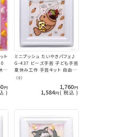
ット
ミニプッシュ たいやきパフェ♪
40
G-437 ビーズ手芸 子ども手芸
休み
夏休み工作 手芸キット 自由研
究 nsk 手芸の山久
（0）
60
1,760
1,584
込
税込