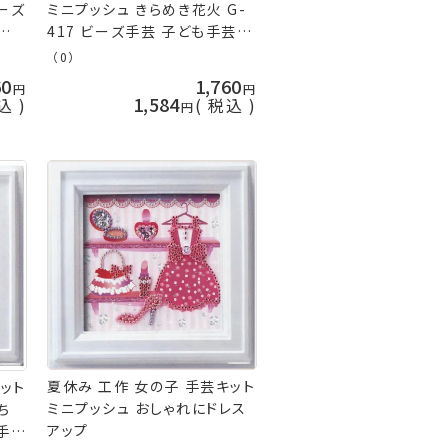
ビーズ
ミニプッシュ きらめき花火 G-
作
417 ビーズ手芸 子ども手芸
久
夏休み工作 手芸キット
（0）
60
1,760
1,584
込
税込
夏休み 工作 女の子 手芸キット
ット
ミニプッシュ おしゃれにドレス
ち
アップ
も手芸