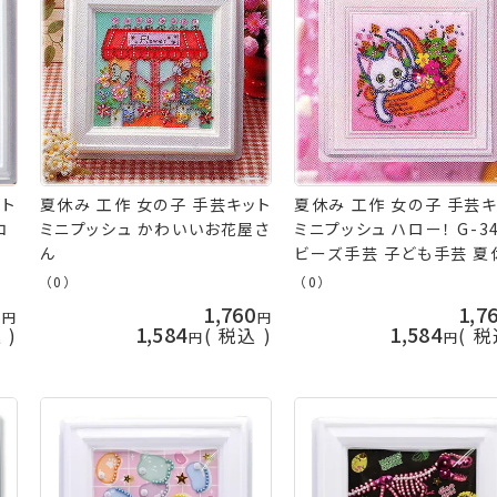
ット
夏休み 工作 女の子 手芸キット
夏休み 工作 女の子 手芸キ
コ
ミニプッシュ かわいいお花屋さ
ミニプッシュ ハロー！ G-3
ん
ビーズ手芸 子ども手芸 夏
工作 手芸キット
（0）
（0）
0
1,760
1,7
1,584
1,584
込
税込
税