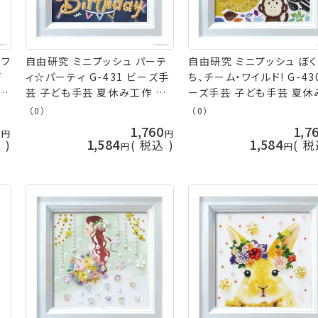
タフ
自由研究 ミニプッシュ パーテ
自由研究 ミニプッシュ ぼ
ど
ィ☆パーティ G-431 ビーズ手
ち、チーム・ワイルド! G-43
ト
芸 子ども手芸 夏休み工作 手
ーズ手芸 子ども手芸 夏休
芸キット nsk 手芸の山久
作 手芸キット nsk 手芸の
（0）
（0）
0
1,760
1,7
1,584
1,584
込
税込
税