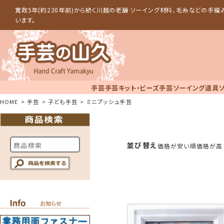
寛政5年(約230年前)から続く川越の老舗 ソーイング材料、毛糸などの手
います。
手芸
手芸キット・ビーズ手芸
ソーイング道具
HOME
手芸
子ども手芸
ミニプッシュ手芸
並び替え
価格が安い順
価格が高