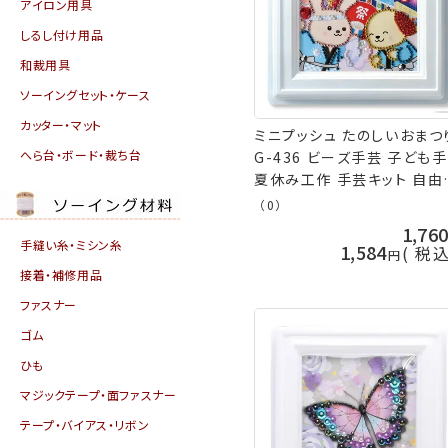
アイロン用具
しるし付け用品
和裁用具
ソーイングセット・ケース
カッター・マット
ミニプッシュ たのしいおまつ
へら台・ボード・裁ち台
G-436 ビーズ手芸 子ども
夏休み工作 手芸キット 自由
究 nsk 手芸の山久
（0）
1,76
手縫い糸・ミシン糸
1,584
税
接着・補修用品
ファスナー
ゴム
ひも
マジックテープ・面ファスナー
テープ・バイアス・リボン