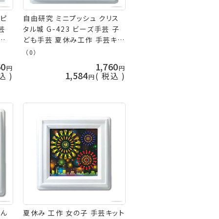
ッピ
自由研究 ミニプッシュ クリス
芸
タル城 G-423 ビーズ手芸 子
芸キ
ども手芸 夏休み工作 手芸キッ
ト nsk 手芸の山久
（0）
60
1,760
1,584
込
税込
さん
夏休み 工作 女の子 手芸キット