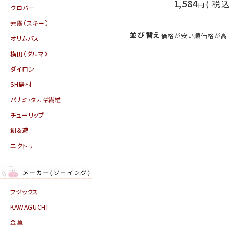
1,584
税
クロバー
元廣（スキー）
並び替え
価格が安い順
価格が高
オリムパス
横田（ダルマ）
ダイロン
SH島村
パナミ・タカギ繊維
チューリップ
創＆遊
エクトリ
フジックス
KAWAGUCHI
金亀