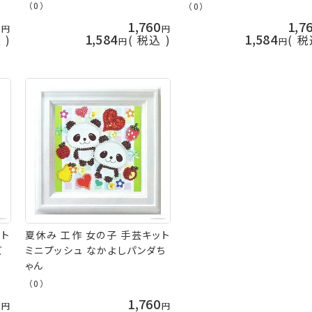
夏休み工作 手芸キット
夏休み工作 手芸キット
（0）
（0）
0
1,760
1,7
1,584
1,584
込
税込
税
ット
夏休み 工作 女の子 手芸キット
ズ
ミニプッシュ なかよしパンダち
ゃん
（0）
0
1,760