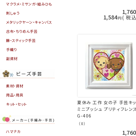
マクラメ・ミサンガ・組みひも
1,76
刺しゅう
1,584
税
メタリックヤーン・キャンバス
古布・ちりめん手芸
籐・スティック手芸
手織り
副資材
素材・資材
用品・用具
夏休み 工作 女の子 手芸キ
キット・セット
ミニプッシュ プリティフレン
G-406
（0）
1,76
ハマナカ