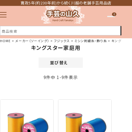
寛政5年(約230年前)から続く川越の老舗手芸用品店
0
HOME
メーカー（ソーイング）
フジックス
ミシン刺繍糸・飾り糸
キングスタ
キングスター家庭用
注文履歴
ほしい物リスト
並び替え
価格が安い順
9
件中
1
-
9
件表示
価格が高い順
新着順
登録順
おすすめ順
レビュー順