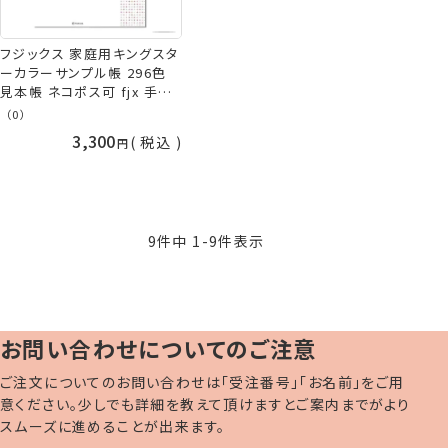
フジックス 家庭用キングスタ
ーカラーサンプル帳 296色
見本帳 ネコポス可 fjx 手芸
の山久
（0）
3,300
税込
9
件中
1
-
9
件表示
お問い合わせについてのご注意
ご注文についてのお問い合わせは「受注番号」「お名前」をご用
意ください。少しでも詳細を教えて頂けますとご案内までがより
スムーズに進めることが出来ます。