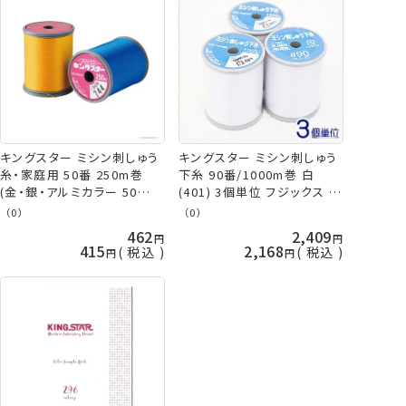
キングスター ミシン刺しゅう
キングスター ミシン刺しゅう
糸・家庭用 50番 250m巻
下糸 90番/1000m巻 白
(金・銀・アルミカラー 50
(401) 3個単位 フジックス 手
番/200m巻) キング スター
芸の山久
（0）
（0）
その7 フジックス 手芸の山久
462
2,409
415
2,168
税込
税込