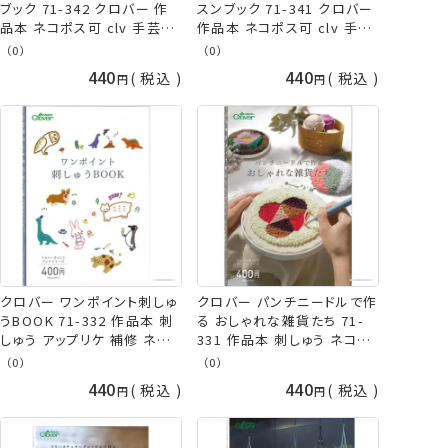
ブック 71-342 クロバー 作
スンブック 71-341 クロバー
品本 ネコポス可 clv 手芸の
作品本 ネコポス可 clv 手芸
山久
の山久
（0）
（0）
440
440
税込
税込
クロバー ワンポイント刺しゅ
クロバー パンチニードルで作
うBOOK 71-332 作品本 刺
る おしゃれな雑貨たち 71-
しゅう アップリケ 補修 ネコ
331 作品本 刺しゅう ネコポ
ポス可 clv 手芸の山久
ス可 clv 手芸の山久
（0）
（0）
440
440
税込
税込