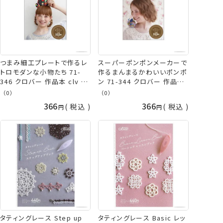
つまみ細工プレートで作るレ
スーパーポンポンメーカーで
トロモダンな小物たち 71-
作るまんまるかわいいポンポ
346 クロバー 作品本 clv ネ
ン 71-344 クロバー 作品本
コポス可 手芸の山久
ネコポス可 手芸の山久
（0）
（0）
366
366
税込
税込
タティングレース Step up
タティングレース Basic レッ