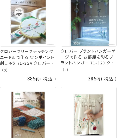
クロバー プラントハンガーゲ
クロバーフリーステッチング
ージで作る お部屋を彩るプ
ニードルで作る ワンポイント
ラントハンガー 71-323 クロ
刺しゅう 71-324 クロバー
バー 作品本 ネコポス可 手芸
作品本 ネコポス可 手芸の山
（0）
（0）
の山久
久
385
385
税込
税込