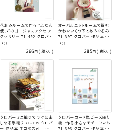
花あみルームで作る ”ふだん
オーバルニットルームで編む
使い”のゴージャスアクセ ア
かわいいくつ下とあみぐるみ
クセサリー 71-492 クロバー
71-397 クロバー 作品本 ネ
作品本 clv ネコポス可 手芸
コポス可 手芸の山久
（0）
（0）
の山久
366
385
税込
税込
クロバーミニ織りで すぐに楽
クロバーカード型ビーズ織り
しめる手織り 71-395 クロバ
機で作る小さなモチーフたち
ー 作品本 ネコポス可 手芸
71-393 クロバー 作品本 clv