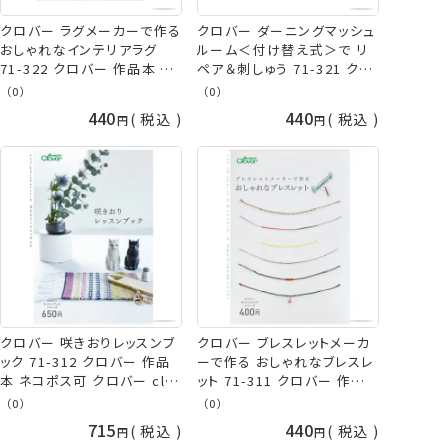
クロバー ラグメーカーで作る
クロバー ダーニングマッシュ
おしゃれなインテリアラグ
ルーム＜付け替え式＞で リ
71-322 クロバー 作品本 ネ
ペア＆刺しゅう 71-321 クロ
コポス可 クロバー 手芸の山
バー 作品本 ネコポス可 クロ
（0）
（0）
久
バー 手芸の山久
440
440
税込
税込
クロバー 咲きおりレッスンブ
クロバー ブレスレットメーカ
ック 71-312 クロバー 作品
ーで作る おしゃれなブレスレ
本 ネコポス可 クロバー clv
ット 71-311 クロバー 作品
手芸の山久
本 ネコポス可 クロバー clv
（0）
（0）
手芸の山久
715
440
税込
税込