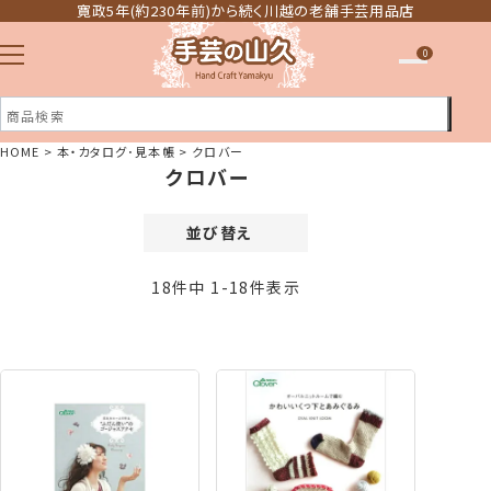
寛政5年(約230年前)から続く川越の老舗手芸用品店
0
HOME
本・カタログ･見本帳
クロバー
クロバー
注文履歴
ほしい物リスト
並び替え
価格が安い順
18
件中
1
-
18
件表示
価格が高い順
新着順
登録順
おすすめ順
レビュー順