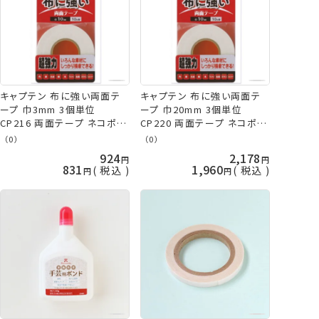
キャプテン 布に強い両面テ
キャプテン 布に強い両面テ
ープ 巾3mm 3個単位
ープ 巾20mm 3個単位
CP216 両面テープ ネコポス
CP220 両面テープ ネコポス
可 手芸の山久
可 手芸の山久
（0）
（0）
924
2,178
831
1,960
税込
税込