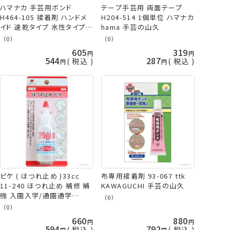
ハマナカ 手芸用ボンド
テープ手芸用 両面テープ
H464-105 接着剤 ハンドメ
H204-514 1個単位 ハマナカ
イド 速乾タイプ 水性タイプ
hama 手芸の山久
hama
（0）
（0）
605
319
544
287
税込
税込
ピケ ( ほつれ止め )33cc
布専用接着剤 93-067 ttk
11-240 ほつれ止め 補修 補
KAWAGUCHI 手芸の山久
強 入園入学/通園通学
（0）
KAWAGUCHI 河口 手芸の山
（0）
久
660
880
594
792
税込
税込