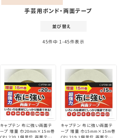
手芸用ボンド・両面テープ
並び替え
価格が安い順
45
件中
1
-
45
件表示
価格が高い順
新着順
登録順
おすすめ順
レビュー順
キャプテン 布に強い両面テ
キャプテン 布に強い両面テ
ープ 増量 巾20mm×15m巻
ープ 増量 巾15mm×15m巻
CPL220 1個単位 両面テー
CPL219 1個単位 両面テー