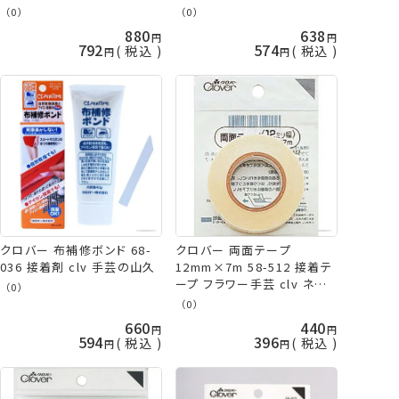
（0）
（0）
880
638
792
574
税込
税込
クロバー 布補修ボンド 68-
クロバー 両面テープ
036 接着剤 clv 手芸の山久
12mm×7m 58-512 接着テ
ープ フラワー手芸 clv ネコ
（0）
ポス可 手芸の山久
（0）
660
440
594
396
税込
税込