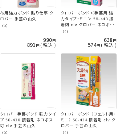
クロバーボンド＜手芸用 強
布用強力ボンド 貼り仕事 ク
力タイプ・ミニ＞ 58-443 接
ロバー 手芸の山久
着剤 clv クロバー ネコポス
（0）
可 手芸の山久
（0）
990
638
891
574
税込
税込
クロバー手芸ボンド 強力タイ
クロバーボンド 〈フェルト用・
プ 58-438 接着剤 ネコポス
ミニ〉 58-434 接着剤 clv ク
可 clv 手芸の山久
ロバー 手芸の山久
（0）
（0）