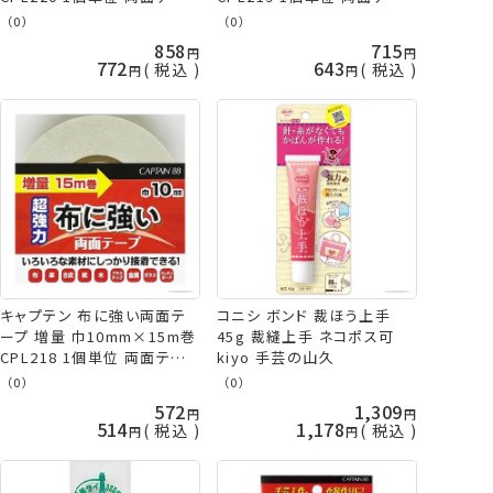
プ ネコポス可 手芸の山久
プ ネコポス可 手芸の山久
（0）
（0）
858
715
772
643
税込
税込
キャプテン 布に強い両面テ
コニシ ボンド 裁ほう上手
ープ 増量 巾10mm×15m巻
45g 裁縫上手 ネコポス可
CPL218 1個単位 両面テー
kiyo 手芸の山久
プ ネコポス可 手芸の山久
（0）
（0）
572
1,309
514
1,178
税込
税込