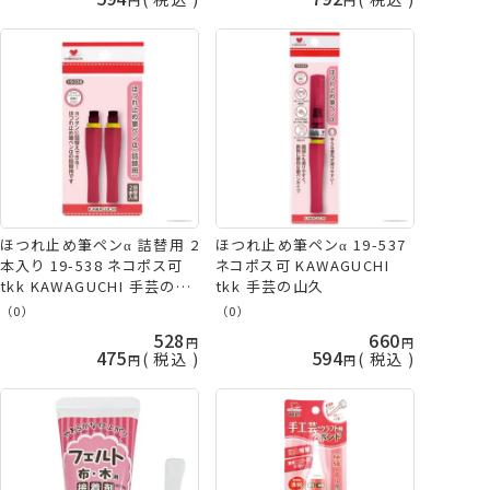
ほつれ止め筆ペンα 詰替用 2
ほつれ止め筆ペンα 19-537
本入り 19-538 ネコポス可
ネコポス可 KAWAGUCHI
tkk KAWAGUCHI 手芸の山
tkk 手芸の山久
久
（0）
（0）
528
660
475
594
税込
税込