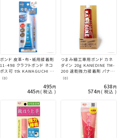
ボンド 皮革・布・紙用接着剤
つまみ細工専用ボンド カネ
11-498 クラフトボンド ネコ
ダイン 20g KANEDINE TM-
ポス可 ttk KAWAGUCHI 手
200 速乾強力接着剤 パナミ
芸の山久
手芸の山久
（0）
（0）
495
638
445
574
税込
税込