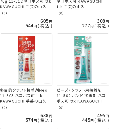
70g 11-512 ネコポス可 ttk
ネコポス可 KAWAGUCHI
KAWAGUCHI 手芸の山久
ttk 手芸の山久
（0）
（0）
605
308
544
277
税込
税込
多目的クラフト接着剤Neo
ビーズ・クラフト用接着剤
11-505 ネコポス可 ttk
11-502 ボンド 接着剤 ネコ
KAWAGUCHI 手芸の山久
ポス可 ttk KAWAGUCHI 手
芸の山久
（0）
（0）
638
495
574
445
税込
税込