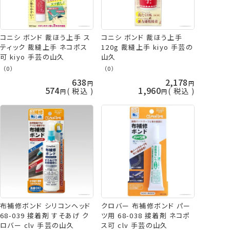
コニシ ボンド 裁ほう上手 ス
コニシ ボンド 裁ほう上手
ティック 裁縫上手 ネコポス
120g 裁縫上手 kiyo 手芸の
可 kiyo 手芸の山久
山久
（0）
（0）
638
2,178
574
1,960
税込
税込
布補修ボンド シリコンヘッド
クロバー 布補修ボンド パー
68-039 接着剤 すそあげ ク
ツ用 68-038 接着剤 ネコポ
ロバー clv 手芸の山久
ス可 clv 手芸の山久