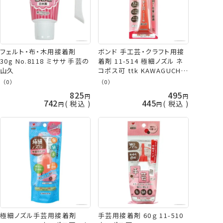
フェルト・布・木用接着剤
ボンド 手工芸・クラフト用接
30g No.8118 ミササ 手芸の
着剤 11-514 極細ノズル ネ
山久
コポス可 ttk KAWAGUCHI
手芸の山久
（0）
（0）
825
495
742
445
税込
税込
極細ノズル手芸用接着剤
手芸用接着剤 60ｇ 11-510