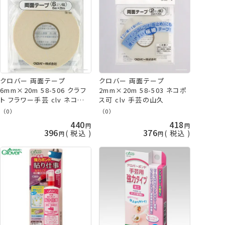
クロバー 両面テープ
クロバー 両面テープ
6mm×20m 58-506 クラフ
2mm×20m 58-503 ネコポ
ト フラワー手芸 clv ネコポス
ス可 clv 手芸の山久
可 手芸の山久
（0）
（0）
440
418
396
376
税込
税込