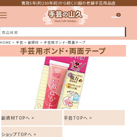
寛政5年(約230年前)から続く川越の老舗手芸用品店
0
HOME
手芸
副資材
手芸用ボンド・両面テープ
手芸用ボンド・両面テープ
注文履歴
ほしい物リスト
副資材TOPへ >
手芸TOPへ >
ショップTOPへ >