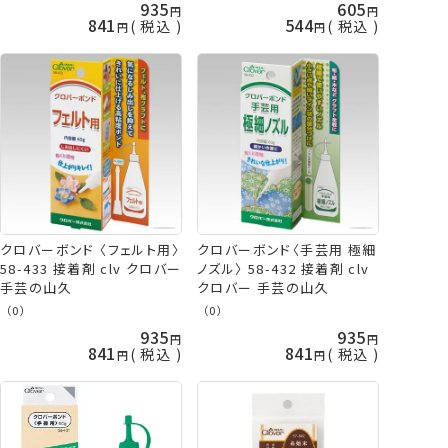
935
605
841
544
税込
税込
クロバーボンド 〈フェルト用〉
クロバーボンド〈手芸用 極細
58-433 接着剤 clv クロバー
ノズル〉 58-432 接着剤 clv
手芸の山久
クロバー 手芸の山久
（0）
（0）
935
935
841
841
税込
税込