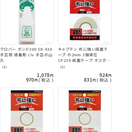
クロバー ボンド300 58-430
キャプテン 布に強い両面テ
手芸用 接着剤 clv 手芸の山
ープ 巾2mm 3個単位
久
CP239 両面テープ ネコポス
可 手芸の山久
（0）
（0）
1,078
924
970
831
税込
税込