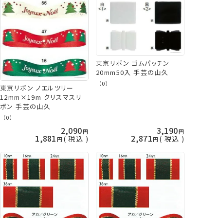
東京リボン ゴムパッチン
20mm50入 手芸の山久
（0）
東京リボン ノエルツリー
12mm×19m クリスマスリ
ボン 手芸の山久
（0）
2,090
3,190
1,881
2,871
税込
税込