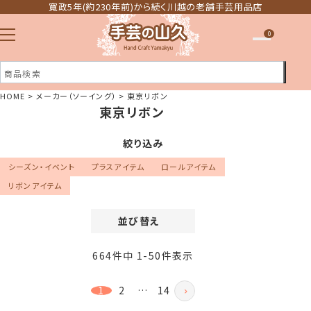
寛政5年(約230年前)から続く川越の老舗手芸用品店
0
HOME
メーカー（ソーイング）
東京リボン
東京リボン
注文履歴
ほしい物リスト
絞り込み
シーズン・イベント
プラスアイテム
ロールアイテム
リボンアイテム
並び替え
価格が安い順
664
件中
1
-
50
件表示
価格が高い順
新着順
1
2
…
14
登録順