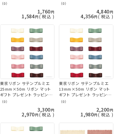
芸の山久
手芸の山久
（0）
（0）
1,760
4,840
1,584
4,356
税込
税込
東京リボン サテンプルミエ
東京リボン サテンプルミエ
25mm×50m リボン マット
13mm×50m リボン マット
ギフト プレゼント ラッピング
ギフト プレゼント ラッピング
手芸の山久
手芸の山久
（0）
（0）
3,300
2,200
2,970
1,980
税込
税込