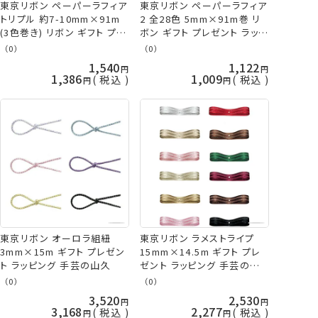
東京リボン ペーパーラフィア
東京リボン ペーパーラフィア
2 全28色 5mm×91m巻 リ
トリプル 約7-10mm×91m
ボン ギフト プレゼント ラッピ
(3色巻き) リボン ギフト プレ
ング 手芸の山久
ゼント ラッピング 手芸の山
（0）
（0）
久
1,540
1,122
1,386
1,009
税込
税込
東京リボン オーロラ組紐
東京リボン ラメストライプ
3mm×15m ギフト プレゼン
15mm×14.5m ギフト プレ
ト ラッピング 手芸の山久
ゼント ラッピング 手芸の山
久
（0）
（0）
3,520
2,530
3,168
2,277
税込
税込