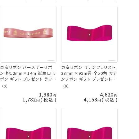
東京リボン バースデーリボ
東京リボン サテンフラリスト
ン 約12mm×14m 誕生日 リ
33mm×92m巻 全50色 サテ
ボン ギフト プレゼント ラッピ
ンリボン ギフト プレゼント ラ
ング 手芸の山久
ッピング 旧サテンEX 手芸の
（0）
（0）
山久
1,980
4,620
1,782
4,158
税込
税込