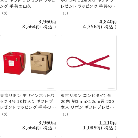
入り ギフト プレゼント ラッピ
ッグ 5号 10枚入り ギフト プ
ング 手芸の山久
レゼント ラッピング 手芸の山
久
（0）
（0）
3,960
4,840
3,564
4,356
税込
税込
東京リボン デザインポットバ
東京リボン コンビタイ2 全
ッグ 4号 10枚入り ギフト プ
20色 約3mmX12cm巻 200
レゼント ラッピング 手芸の山
本入 リボン ギフト プレゼン
久
ト ラッピング 手芸の山久
（0）
（0）
3,960
1,210
3,564
1,089
税込
税込