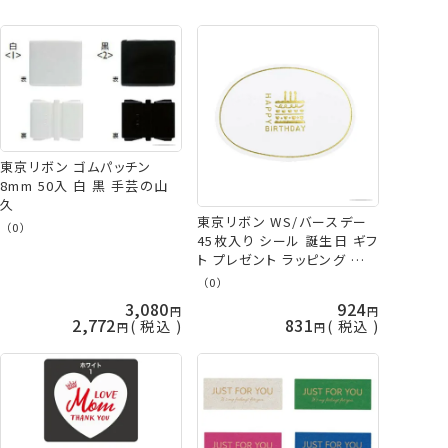
おすすめ順
レビュー順
東京リボン ゴムパッチン
8mm 50入 白 黒 手芸の山
久
東京リボン WS/バースデー
（0）
45枚入り シール 誕生日 ギフ
ト プレゼント ラッピング 手
芸の山久
（0）
3,080
924
2,772
831
税込
税込