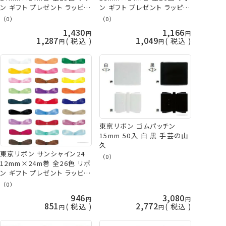
ン ギフト プレゼント ラッピン
ン ギフト プレゼント ラッピン
グ 手芸の山久
グ 手芸の山久
（0）
（0）
1,430
1,166
1,287
1,049
税込
税込
東京リボン ゴムパッチン
15mm 50入 白 黒 手芸の山
久
東京リボン サンシャイン24
（0）
12mm×24m巻 全26色 リボ
ン ギフト プレゼント ラッピン
グ 手芸の山久
（0）
946
3,080
851
2,772
税込
税込