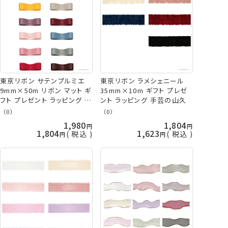
東京リボン サテンプルミエ
東京リボン ラメシェニール
9mm×50m リボン マット ギ
35mm×10m ギフト プレゼ
フト プレゼント ラッピング 手
ント ラッピング 手芸の山久
芸の山久
（0）
（0）
1,980
1,804
1,804
1,623
税込
税込