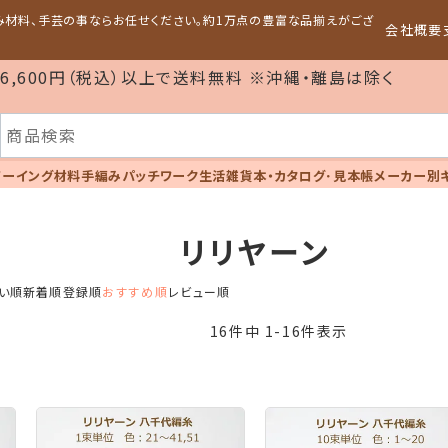
編み材料、手芸の事ならお任せください。約1万点の豊富な品揃えがござ
会社概要
6,600円（税込）以上で送料無料 ※沖縄・離島は除く
ソーイング材料
手編み
パッチワーク
生活雑貨
本・カタログ･見本帳
メーカー別
リリヤーン
い順
新着順
登録順
おすすめ順
レビュー順
16
件中
1
-
16
件表示