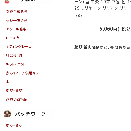
ーン) 堅牢染 10束単位 色 
29 リリヤーン リリアン リリ
春夏手編み糸
黒 白 赤 ピンク 黄色 緑 青 
（0）
秋冬手編み糸
オレンジ 紫 ベージュ 茶色 
色 ブラック ホワイト レッド 
5,060
税
アクリル毛糸
ルー パープル ニッチング 手
レース糸
り タッセル イナズマ 手芸の
久
並び替え
タティングレース
価格が安い順
価格が高
用品・用具
キット・セット
赤ちゃん・子供用キット
本
素材・資材
お買い得毛糸
素材・資材