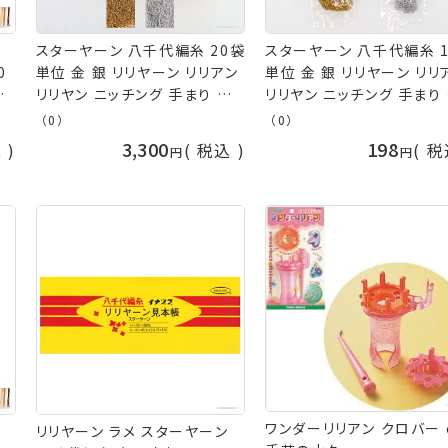
ヤ
スターヤーン 八千代編糸 20袋
スターヤーン 八千代編糸 
0
単位 金 銀 リリヤーン リリアン
単位 金 銀 リリヤーン リリ
リ
リリヤン ニッチング 手まり タッ
リリヤン ニッチング 手まり
セル イナズマ 手芸の山久
セル イナズマ ネコポス可 
（0）
（0）
の山久
3,300
198
込
税込
税
ン
イ
ワンダーリリアン クロバー clv
ヤ
リリヤーン ラメ スターヤーン