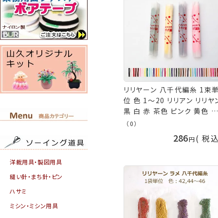
リリヤーン 八千代編糸 1束
位 色 1～20 リリアン リリヤ
黒 白 赤 茶色 ピンク 黄色 
青 水色 紺 オレンジ 紫 えん
（0）
ブラック ホワイト ブラウン 
286
税
ロー グリーン ブルー ネイビ
パープル ニッチング 手まり 
洋裁用具・製図用具
ッセル イナズマ ネコポス可 
芸の山久
縫い針・まち針・ピン
ハサミ
ミシン・ミシン用具