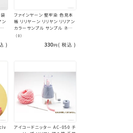
1袋
ファインヤーン 堅牢染 色見本
アン
帳 リリヤーン リリヤン リリアン
 タッ
カラーサンプル サンプル ネコ
手芸
ポス可 イナズマ 手芸の山久
（0）
330
込
税込
アイコードニッター AC-050 チ