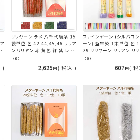
1
リリヤーン ラメ 八千代編糸 15
ファインヤーン (シルパロ
リア
袋単位 色 42,44,45,46 リリア
ーン) 堅牢染 1束単位 色 
ッ
ン リリヤン 赤 黄色 緑 紫 レッ
29 リリヤーン リリアン リ
ル
ド イエロー グリーン パープル
黒 白 赤 ピンク 黄色 緑 青
（0）
（0）
ル
金 ニッチング 手まり タッセル
オレンジ 紫 ベージュ 茶色
2,625
607
込
税込
税
山
イナズマ 手芸の山久
色 ブラック ホワイト レッド
ルー パープル ブラウン ニ
ング 手まり タッセル イナ
ネコポス可 手芸の山久