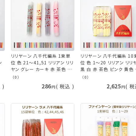
単
リリヤーン 八千代編糸 1束単
リリヤーン 八千代編糸 10
ン
位 色 21～41,51 リリアン リリ
位 色 1～20 リリアン リリ
緑
ヤン グレー カーキ 赤 茶色 ピ
黒 白 赤 茶色 ピンク 黄色
じ
ンク 黄色 緑 青 水色 オレンジ
青 水色 紺 オレンジ 紫 え
（0）
（0）
イエ
紫 えんじ ブラウン イエロー グ
ブラック ホワイト ブラウン
286
2,625
込
税込
税
ー
リーン ブルー ベージュ パープ
ロー グリーン ブルー ネイ
タ
ル ニッチング 手まり タッセル
パープル ニッチング 手まり
手
イナズマ ネコポス可 手芸の山
ッセル イナズマ 手芸の山
久