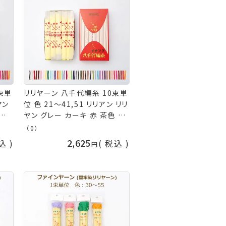
束単
リリヤーン 八千代編糸 10束単
ヤン
位 色 21～41,51 リリアン リリ
 緑
ヤン グレー カーキ 赤 茶色 ピ
んじ
ンク 黄色 緑 青 水色 オレンジ
（0）
 イエ
紫 えんじ ブラウン イエロー グ
2,625
込
税込
ビー
リーン ブルー ベージュ パープ
 タ
ル ニッチング 手まり タッセル
久
イナズマ 手芸の山久