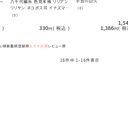
手芸の山久
1～
八千代編糸 色見本帳 リリアン
ヤン
リリヤン ネコポス可 イナズマ
（0）
紺
手芸の山久
（0）
水
1,5
ブ
330
1,386
込
税込
税
ま
山
い順
新着順
登録順
おすすめ順
レビュー順
16
件中
1
-
16
件表示