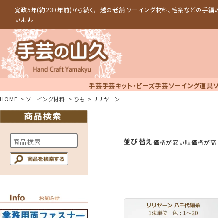
寛政5年(約230年前)から続く川越の老舗 ソーイング材料、毛糸などの手
います。
手芸
手芸キット・ビーズ手芸
ソーイング道具
HOME
ソーイング材料
ひも
リリヤーン
並び替え
価格が安い順
価格が高