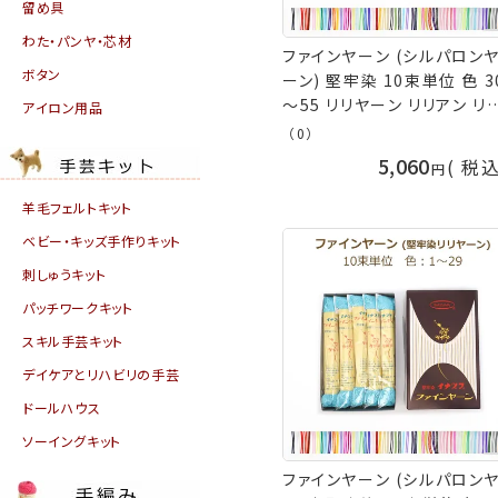
留め具
わた・パンヤ・芯材
ファインヤーン (シルパロン
ボタン
ーン) 堅牢染 10束単位 色 3
～55 リリヤーン リリアン リ
アイロン用品
ヤン ピンク 黄色 緑 青 紫 紺
（0）
ベージュ グレー カーキ 茶色
5,060
税
水色 ブルー パープル ブラウ
ニッチング 手まり タッセル 
羊毛フェルトキット
ナズマ 手芸の山久
ベビー・キッズ手作りキット
刺しゅうキット
パッチワークキット
スキル手芸キット
デイケアとリハビリの手芸
ドールハウス
ソーイングキット
ファインヤーン (シルパロン