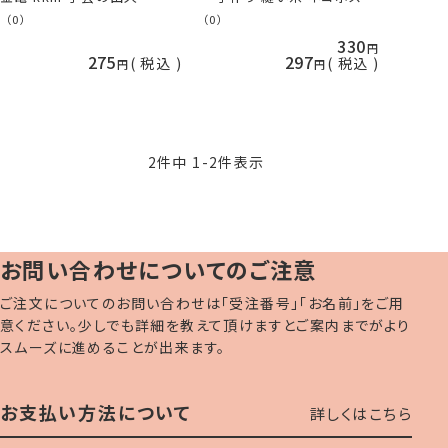
hama 手芸の山久
（0）
（0）
330
275
297
税込
税込
2
件中
1
-
2
件表示
お問い合わせについてのご注意
ご注文についてのお問い合わせは「受注番号」「お名前」をご用
意ください。少しでも詳細を教えて頂けますとご案内までがより
スムーズに進めることが出来ます。
お支払い方法について
詳しくはこちら