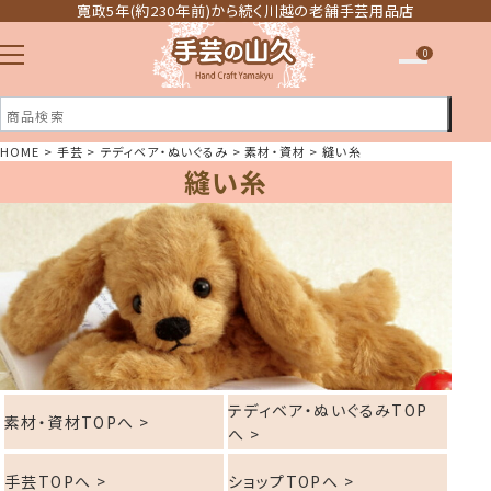
寛政5年(約230年前)から続く川越の老舗手芸用品店
0
HOME
手芸
テディベア・ぬいぐるみ
素材・資材
縫い糸
縫い糸
注文履歴
ほしい物リスト
テディベア・ぬいぐるみTOP
素材・資材TOPへ >
へ >
手芸TOPへ >
ショップTOPへ >