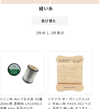
縫い糸
並び替え
価格が安い順
2
件中
1
-
2
件表示
価格が高い順
新着順
登録順
おすすめ順
レビュー順
ミシン糸 ぬいぐるみ糸 50番
ハマナカ オーガニックコット
200m巻 透明糸 LH104013
ン 手ぬい糸 H434-302 ベビ
金亀 kkm 手芸の山久
ー 手作り 縫い糸 ネコポス可