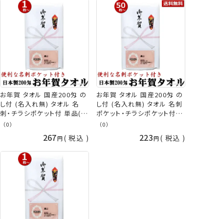
お年賀 タオル 国産200匁 の
お年賀 タオル 国産200匁 の
し付 (名入れ無) タオル 名
し付 (名入れ無) タオル 名刺
刺・チラシポケット付 単品(1
ポケット・チラシポケット付
枚単位) お年賀タオル 粗品
50枚以上(端数注文OK) お年
（0）
（0）
販促 御礼 熨斗付きタオル 粗
賀タオル 粗品タオル ご挨拶
267
223
税込
税込
品タオル [返品不可] 手芸の
タオル 挨拶 挨拶回り タオル
山久
年始 粗品 販促 御礼 熨斗付
きタオル 粗品 タオル 手芸の
山久