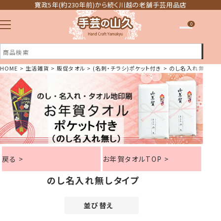
寛政5年(約230年前)から続く川越の老舗手芸用品店
0
HOME
生活雑貨
販促タオル
(名刺・チラシ)ポケット付き
のし名入れ無しタイ
注文履歴
ほしい物リスト
戻る >
お年賀タオルTOP >
のし名入れ無しタイプ
並び替え
価格が安い順