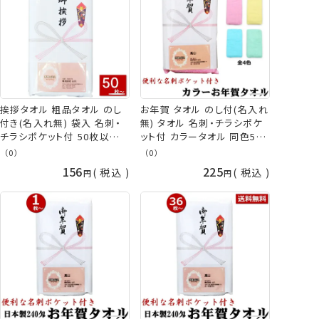
越し 手芸の山久
芸の山久
挨拶タオル 粗品タオル のし
お年賀 タオル のし付(名入れ
付き(名入れ無) 袋入 名刺・
無) タオル 名刺・チラシポケ
チラシポケット付 50枚以上
ット付 カラータオル 同色50
(端数注文OK) ご挨拶用 挨
枚以上(端数注文OK) お年賀
（0）
（0）
拶回り お年賀タオル 年始 粗
タオル 年始 粗品 販促 御礼
156
225
税込
税込
品 販促 御礼 熨斗付きタオル
熨斗付きタオル 粗品タオル
粗品 タオル nrm 手芸の山久
nrm 手芸の山久