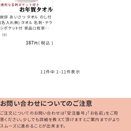
挨拶 あいさつ タオル のし付
(名入れ無) タオル 名刺・チラ
シポケット付 単品(1枚単位)
挨拶回り タオル お年賀 タオ
（0）
ル お年賀タオル 挨拶用タオ
187
税込
ル 粗品タオル 粗品 販促 御
礼 熨斗付きタオル [返品不
可] nrm 手芸の山久
11
件中
1
-
11
件表示
お問い合わせについてのご注意
ご注文についてのお問い合わせは「受注番号」「お名前」をご用
意ください。少しでも詳細を教えて頂けますとご案内までがより
スムーズに進めることが出来ます。