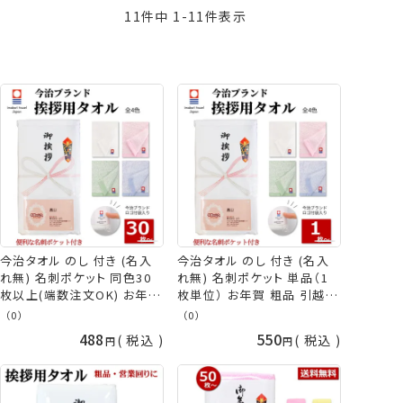
11
件中
1
-
11
件表示
価格が高い順
新着順
登録順
おすすめ順
レビュー順
今治タオル のし 付き (名入
今治タオル のし 付き (名入
れ無) 名刺ポケット 同色30
れ無) 名刺ポケット 単品（1
枚以上(端数注文OK) お年賀
枚単位） お年賀 粗品 引越し
粗品 引越し ご挨拶 贈答品
ご挨拶 贈答品 名刺 無地 タ
（0）
（0）
名刺 無地 タオル ギフト 挨拶
オル ギフト 挨拶回り 日本製
488
550
税込
税込
回り 日本製 今治 フェイスタ
国産 今治 フェイスタオル カ
オル カラータオル お年賀タ
ラータオル お年賀タオル 熨
オル 熨斗 年始 販促 御礼 社
斗 年始 販促 御礼 社名印刷
名印刷 粗品タオル 挨拶 引っ
粗品タオル 挨拶 引っ越し 手