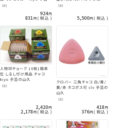
山久
芸の山久
（0）
（0）
924
831
5,500
税込
税込
人物印チョーク 10枚1箱単
位 しるし付け用品 チャコ
kiyo 手芸の山久
クロバー 三角チャコ 白/青/
（0）
黄/赤 ネコポス可 clv 手芸の
山久
（0）
2,420
418
2,178
376
税込
税込