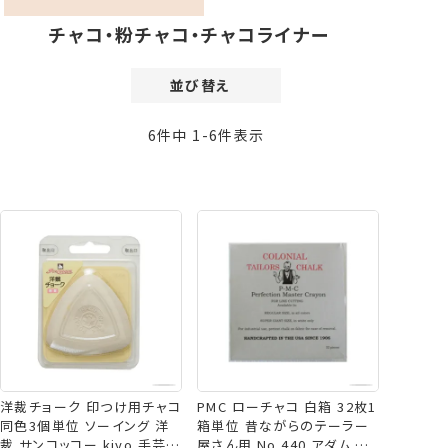
チャコ・粉チャコ・チャコライナー
並び替え
価格が安い順
6
件中
1
-
6
件表示
価格が高い順
新着順
登録順
おすすめ順
レビュー順
洋裁チョーク 印つけ用チャコ
PMC ローチャコ 白箱 32枚1
同色3個単位 ソーイング 洋
箱単位 昔ながらのテーラー
裁 サンコッコー kiyo 手芸の
屋さん用 No.440 アダム 手