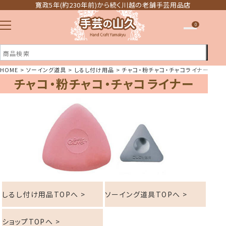
寛政5年(約230年前)から続く川越の老舗手芸用品店
0
HOME
ソーイング道具
しるし付け用品
チャコ・粉チャコ・チャコライナー
チャコ・粉チャコ・チャコライナー
注文履歴
ほしい物リスト
しるし付け用品TOPへ >
ソーイング道具TOPへ >
ショップTOPへ >