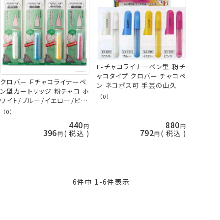
F-チャコライナーペン型 粉チ
ャコタイプ クロバー チャコペ
クロバー Ｆチャコライナーペ
ン ネコポス可 手芸の山久
ン型カートリッジ 粉チャコ ホ
（0）
ワイト/ブルー/イエロー/ピン
ク チャコペン パウダータイプ
（0）
ネコポス可 手芸の山久
440
880
396
792
税込
税込
6
件中
1
-
6
件表示