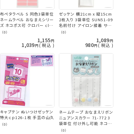
布ペタラベル S 同色3袋単位
ゼッケン 横21cm x 縦15cm
ネームラベル おなまえシリー
2枚入り 3袋単位 SUN51-09
ズ ネコポス可 クロバー clv
名前付け アイロン接着 サン
手芸の山久
コッコー kiyo ネコポス可 手
（0）
（0）
芸の山久
1,155
1,089
1,039
980
税込
税込
キャプテン ぬいつけゼッケン
ネームテープ おなまえリボン
特大ｃｐ126-1枚 手芸の山久
ニュアンスカラー 71-772 3
袋単位 付け外し可能 ネコポ
（0）
ス可 クロバー 手芸の山久
（0）