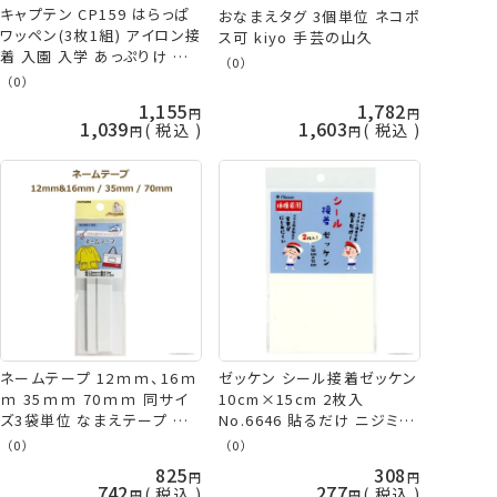
キャプテン CP159 はらっぱ
おなまえタグ 3個単位 ネコポ
ワッペン(3枚1組) アイロン接
ス可 kiyo 手芸の山久
着 入園 入学 あっぷりけ バイ
（0）
アステープ 手芸の山久
（0）
1,155
1,782
1,039
1,603
税込
税込
ネームテープ 12ｍｍ、16ｍ
ゼッケン シール接着ゼッケン
ｍ 35ｍｍ 70ｍｍ 同サイ
10cm×15cm 2枚入
ズ3袋単位 なまえテープ 名
No.6646 貼るだけ ニジミ防
前付け アイロン接着 サンコ
止加工 体操着 ネコポス可 ミ
（0）
（0）
ッコー kiyo ネコポス可 手芸
ササ 手芸の山久
825
308
の山久
742
277
税込
税込