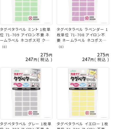
タグペタラベル ミント 1枚単
タグペタラベル ラベンダー 1
位 71-709 アイロン不要 ネ
枚単位 71-708 アイロン不
ームラベル ネコポス可 クロ
要 ネームラベル ネコポス可
バー clv 手芸の山久
クロバー clv 手芸の山久
（0）
（0）
275
275
247
247
税込
税込
タグペタラベル グレー 1枚単
タグペタラベル イエロー 1枚