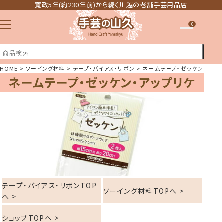
寛政5年(約230年前)から続く川越の老舗手芸用品店
0
HOME
ソーイング材料
テープ・バイアス・リボン
ネームテープ・ゼッケン・アッ
ネームテープ・ゼッケン・アップリケ
注文履歴
ほしい物リスト
テープ・バイアス・リボンTOP
ソーイング材料TOPへ >
へ >
ショップTOPへ >