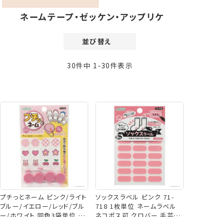
ネームテープ・ゼッケン・アップリケ
並び替え
価格が安い順
30
件中
1
-
30
件表示
価格が高い順
新着順
登録順
おすすめ順
レビュー順
プチっとネーム ピンク/ライト
ソックスラベル ピンク 71-
ブルー/イエロー/レッド/ブル
718 1枚単位 ネームラベル
ー/ホワイト 同色3袋単位 お
ネコポス可 クロバー 手芸の