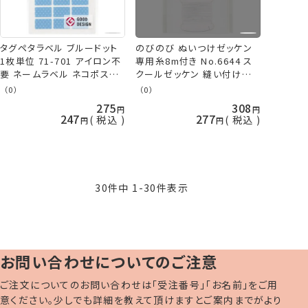
タグペタラベル ブルードット
のびのび ぬいつけゼッケン
1枚単位 71-701 アイロン不
専用糸8m付き No.6644 ス
要 ネームラベル ネコポス可
クールゼッケン 縫い付け用
クロバー clv 手芸の山久
ゼッケン 布 ミササ 手芸の山
（0）
（0）
久 ネコポス可
275
308
247
277
税込
税込
30
件中
1
-
30
件表示
お問い合わせについてのご注意
ご注文についてのお問い合わせは「受注番号」「お名前」をご用
意ください。少しでも詳細を教えて頂けますとご案内までがより