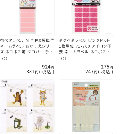
布ペタラベル M 同色3袋単位
タグペタラベル ピンクドット
ネームラベル おなまえシリー
1枚単位 71-700 アイロン不
ズ ネコポス可 クロバー 手芸
要 ネームラベル ネコポス可
の山久
クロバー clv 手芸の山久
（0）
（0）
924
275
831
247
税込
税込