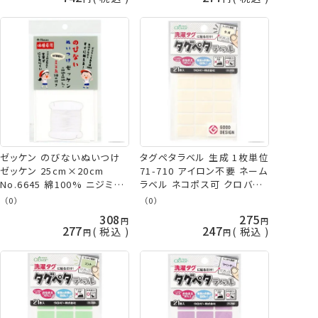
ゼッケン のびないぬいつけ
タグペタラベル 生成 1枚単位
ゼッケン 25cm×20cm
71-710 アイロン不要 ネーム
No.6645 綿100% ニジミ防
ラベル ネコポス可 クロバー
止加工 手縫糸付き 体操着
clv 手芸の山久
（0）
（0）
ネコポス可 ミササ 手芸の山
308
275
久
277
247
税込
税込