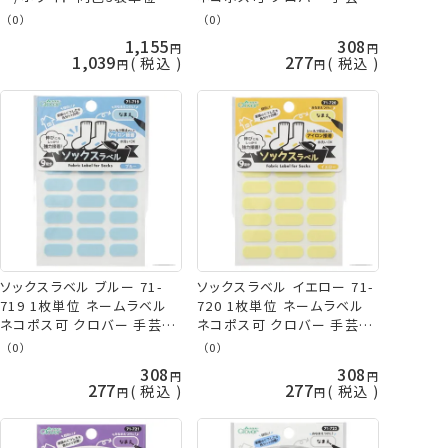
なまえつけ 目印 おなまえシ
山久
（0）
（0）
リーズ ネコポス可 クロバー
1,155
308
手芸の山久
1,039
277
税込
税込
ソックスラベル ブルー 71-
ソックスラベル イエロー 71-
719 1枚単位 ネームラベル
720 1枚単位 ネームラベル
ネコポス可 クロバー 手芸の
ネコポス可 クロバー 手芸の
山久
山久
（0）
（0）
308
308
277
277
税込
税込