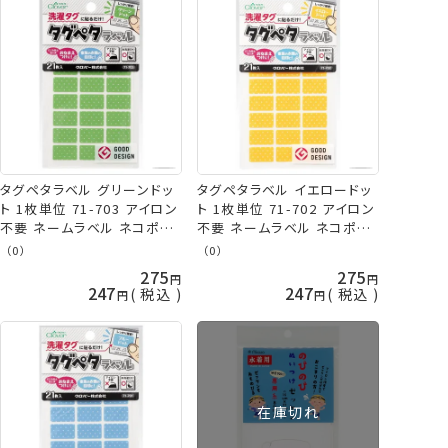
タグペタラベル グリーンドッ
タグペタラベル イエロードッ
ト 1枚単位 71-703 アイロン
ト 1枚単位 71-702 アイロン
不要 ネームラベル ネコポス
不要 ネームラベル ネコポス
可 クロバー clv 手芸の山久
可 クロバー clv 手芸の山久
（0）
（0）
275
275
247
247
税込
税込
在庫切れ