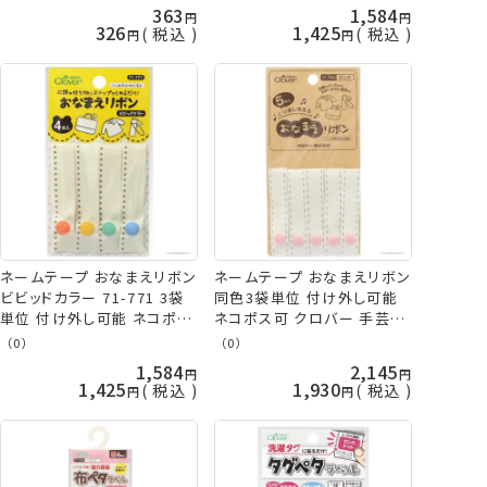
363
1,584
326
1,425
税込
税込
ネームテープ おなまえリボン
ネームテープ おなまえリボン
ビビッドカラー 71-771 3袋
同色3袋単位 付け外し可能
単位 付け外し可能 ネコポス
ネコポス可 クロバー 手芸の
可 クロバー 手芸の山久
山久
（0）
（0）
1,584
2,145
1,425
1,930
税込
税込