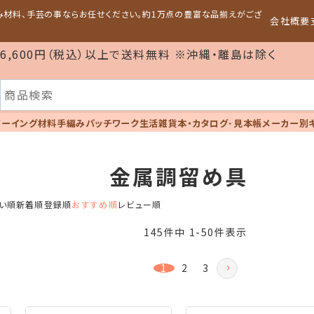
編み材料、手芸の事ならお任せください。約1万点の豊富な品揃えがござ
会社概要
6,600円（税込）以上で送料無料 ※沖縄・離島は除く
ソーイング材料
手編み
パッチワーク
生活雑貨
本・カタログ･見本帳
メーカー別
金属調留め具
い順
新着順
登録順
おすすめ順
レビュー順
145
件中
1
-
50
件表示
1
2
3