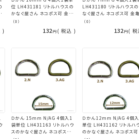
位 LH431181 リトルハウスの
LH431180 リトルハウス
亀
かなぐ屋さん ネコポス可 金亀
なぐ屋さん ネコポス可 金
kkm 手芸の山久
kkm 手芸の山久
（0）
（0）
132
132
込
税込
税
1
Ｄかん 15mm N/AG 4個入1
Ｄかん12mm N/AG 4個
ウ
袋単位 LH431163 リトルハウ
単位 LH431162 リトルハ
可
スのかなぐ屋さん ネコポス可
のかなぐ屋さん ネコポス可
金亀 kkm 手芸の山久
亀 kkm 手芸の山久