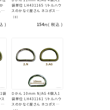
のか
袋単位 LH431165 リトルハウ
亀
スのかなぐ屋さん ネコポス可
金亀 kkm 手芸の山久
（0）
154
込
税込
入1袋
Ｄかん 10mm N/AG 4個入1
ウス
袋単位 LH431161 リトルハウ
 金
スのかなぐ屋さん ネコポス可
金亀 kkm 手芸の山久