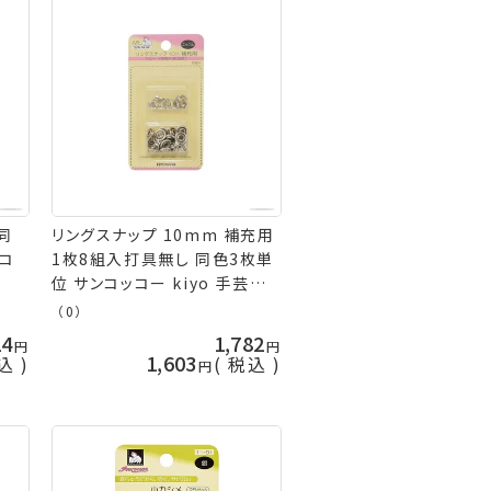
同
リングスナップ 10mm 補充用
ネコ
1枚8組入打具無し 同色3枚単
位 サンコッコー kiyo 手芸の
山久
（0）
24
1,782
1,603
込
税込