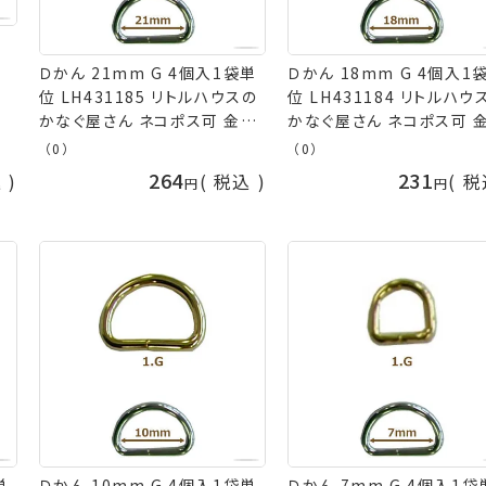
Ｄかん 21mm G 4個入1袋単
Ｄかん 18mm G 4個入1
位 LH431185 リトルハウスの
位 LH431184 リトルハウ
かなぐ屋さん ネコポス可 金亀
かなぐ屋さん ネコポス可 
kkm 手芸の山久
kkm 手芸の山久
（0）
（0）
264
231
込
税込
税
単
Ｄかん 10mm G 4個入1袋単
Ｄかん 7mm G 4個入1