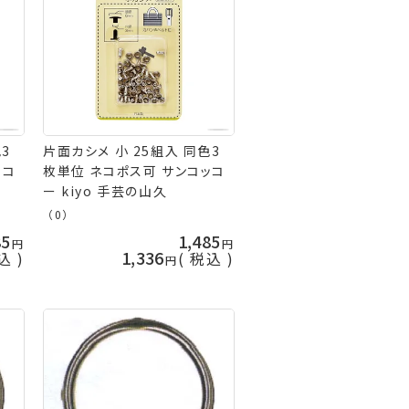
3
片面カシメ 小 25組入 同色3
ッコ
枚単位 ネコポス可 サンコッコ
ー kiyo 手芸の山久
（0）
85
1,485
1,336
込
税込