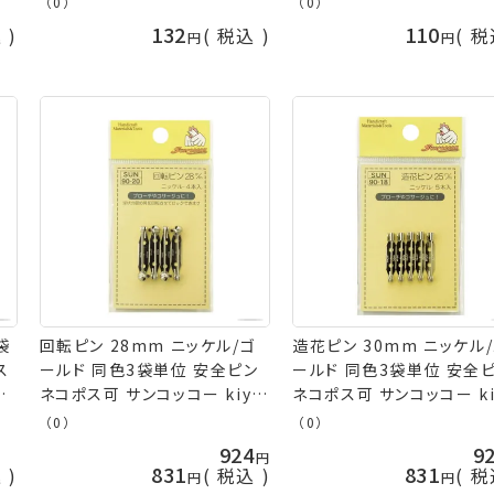
（0）
（0）
132
110
込
税込
税
袋
回転ピン 28mm ニッケル/ゴ
造花ピン 30mm ニッケル
ス
ールド 同色3袋単位 安全ピン
ールド 同色3袋単位 安全
金
ネコポス可 サンコッコー kiyo
ネコポス可 サンコッコー ki
手芸の山久
手芸の山久
（0）
（0）
924
9
831
831
込
税込
税