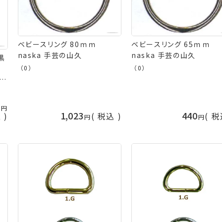
ベビースリング 80ｍｍ
ベビースリング 65ｍｍ
naska 手芸の山久
naska 手芸の山久
黒
枚
（0）
（0）
ッ
の
5
1,023
440
込
税込
税