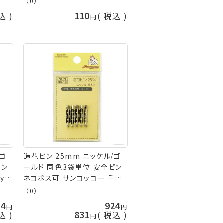
（0）
110
込
税込
/ゴ
造花ピン 25mm ニッケル/ゴ
ピン
ールド 同色3袋単位 安全ピン
yo
ネコポス可 サンコッコー 手芸
の山久
（0）
24
924
831
込
税込