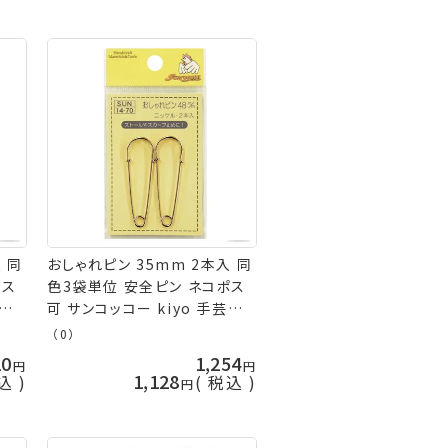
 同
おしゃれピン 35mm 2本入 同
ポス
色3袋単位 安全ピン ネコポス
芸の
可 サンコッコー kiyo 手芸の
山久
（0）
20
1,254
1,128
込
税込