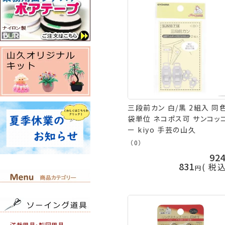
三段前カン 白/黒 2組入 同
袋単位 ネコポス可 サンコッ
ー kiyo 手芸の山久
（0）
92
831
税
洋裁用具・製図用具