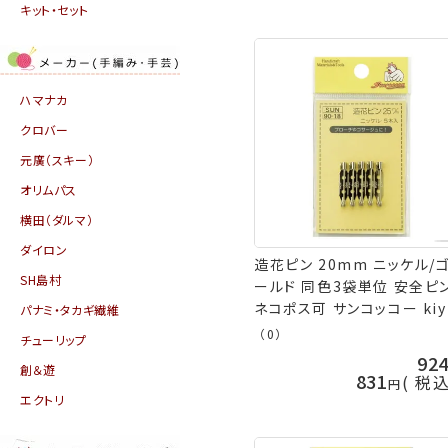
キット・セット
ハマナカ
クロバー
元廣（スキー）
オリムパス
横田（ダルマ）
ダイロン
造花ピン 20mm ニッケル/
SH島村
ールド 同色3袋単位 安全ピ
ネコポス可 サンコッコー kiy
パナミ・タカギ繊維
手芸の山久
（0）
チューリップ
92
創＆遊
831
税
エクトリ