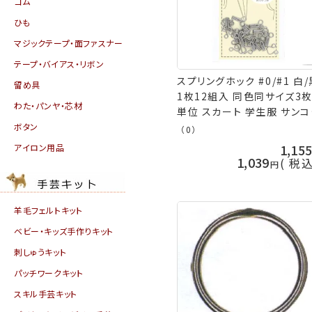
ゴム
ひも
マジックテープ・面ファスナー
テープ・バイアス・リボン
スプリングホック #0/#1 白/
留め具
1枚12組入 同色同サイズ3
わた・パンヤ・芯材
単位 スカート 学生服 サンコ
コー ネコポス可 kiyo 手芸
ボタン
（0）
山久
1,15
アイロン用品
1,039
税
羊毛フェルトキット
ベビー・キッズ手作りキット
刺しゅうキット
パッチワークキット
スキル手芸キット