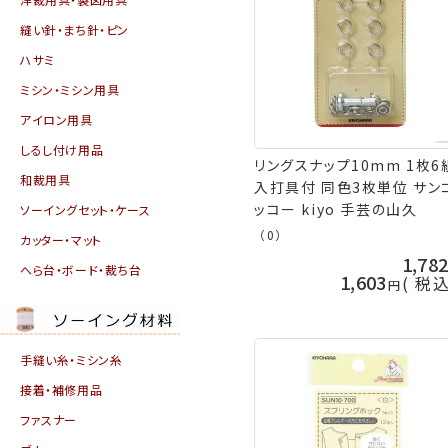
縫い針・まち針・ピン
ハサミ
ミシン・ミシン用具
アイロン用具
しるし付け用品
リングスナップ10mm 1枚6
和裁用具
入打具付 同色3枚単位 サン
ッコー kiyo 手芸の山久
ソーイングセット・ケース
（0）
カッター・マット
1,78
へら台・ボード・裁ち台
1,603
税
手縫い糸・ミシン糸
接着・補修用品
ファスナー