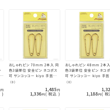
ゴ
おしゃれピン 70mm 2本入 同
おしゃれピン 48mm 2本入
ン
色3袋単位 安全ピン ネコポス
色3袋単位 安全ピン ネコ
o
可 サンコッコー kiyo 手芸の
可 サンコッコー kiyo 手
山久
山久
（0）
（0）
4
1,485
1,3
1,336
1,188
込
税込
税