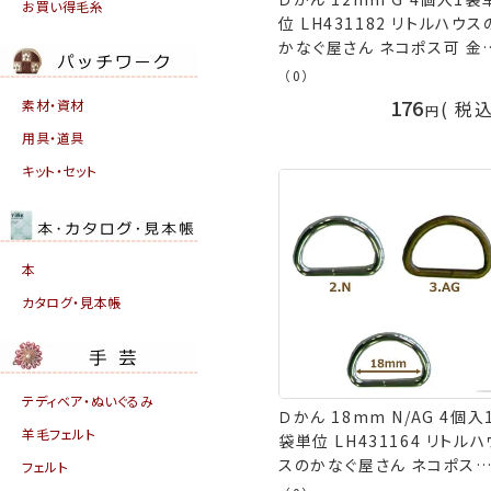
お買い得毛糸
位 LH431182 リトルハウスの
かなぐ屋さん ネコポス可 金
kkm 手芸の山久
（0）
176
素材・資材
税
用具・道具
キット・セット
本
カタログ・見本帳
テディベア・ぬいぐるみ
Ｄかん 18mm N/AG 4個入
羊毛フェルト
袋単位 LH431164 リトルハ
スのかなぐ屋さん ネコポス
フェルト
金亀 kkm 手芸の山久