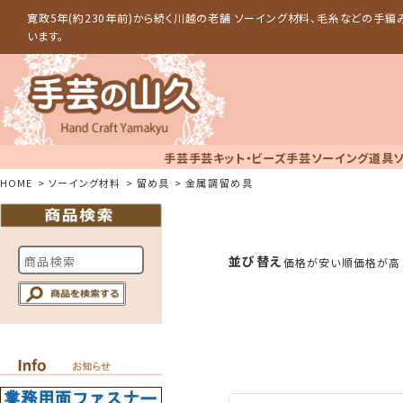
寛政5年(約230年前)から続く川越の老舗 ソーイング材料、毛糸などの手
います。
手芸
手芸キット・ビーズ手芸
ソーイング道具
HOME
ソーイング材料
留め具
金属調留め具
並び替え
価格が安い順
価格が高