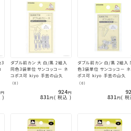
色3
ダブル前カン 大 白/黒 2組入
ダブル前カン 白/黒 2組入 
コ
同色3袋単位 サンコッコー ネ
色3袋単位 サンコッコー 
コポス可 kiyo 手芸の山久
ポス可 kiyo 手芸の山久
（0）
（0）
4
924
9
831
831
込
税込
税