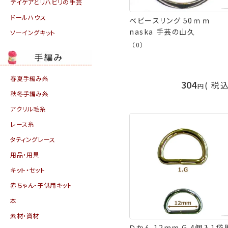
デイケアとリハビリの手芸
ドールハウス
ベビースリング 50ｍｍ
naska 手芸の山久
ソーイングキット
（0）
春夏手編み糸
304
税
秋冬手編み糸
アクリル毛糸
レース糸
タティングレース
用品・用具
キット・セット
赤ちゃん・子供用キット
本
素材・資材
Ｄかん 12mm G 4個入1袋