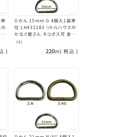
袋単
Ｄかん 15mm G 4個入1袋単
スの
位 LH431183 リトルハウスの
金亀
かなぐ屋さん ネコポス可 金亀
kkm 手芸の山久
（0）
220
込
税込
袋単位
Ｄかん 21mm N/AG 4個入1