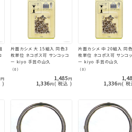
組
片面カシメ 大 15組入 同色3
片面カシメ 中 20組入 同色
コ
枚単位 ネコポス可 サンコッコ
枚単位 ネコポス可 サンコ
ー kiyo 手芸の山久
ー kiyo 手芸の山久
（0）
（0）
2
1,485
1,4
1,336
1,336
込
税込
税