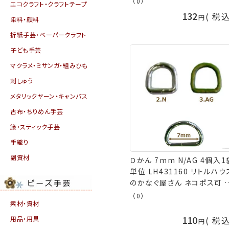
（0）
エコクラフト・クラフトテープ
132
税
染料・顔料
折紙手芸・ペーパークラフト
子ども手芸
マクラメ・ミサンガ・組みひも
刺しゅう
メタリックヤーン・キャンバス
古布・ちりめん手芸
籐・スティック手芸
手織り
副資材
Ｄかん 7mm N/AG 4個入1
単位 LH431160 リトルハウ
のかなぐ屋さん ネコポス可 
亀 kkm 手芸の山久
（0）
素材・資材
110
用品・用具
税