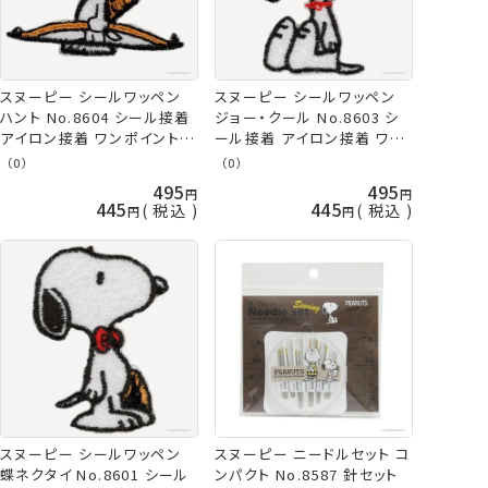
スヌーピー シールワッペン
スヌーピー シールワッペン
ハント No.8604 シール接着
ジョー・クール No.8603 シ
アイロン接着 ワンポイント
ール接着 アイロン接着 ワン
ネコポス可 ミササ 手芸の山
ポイント ネコポス可 ミササ
（0）
（0）
久
手芸の山久
495
495
445
445
税込
税込
スヌーピー シールワッペン
スヌーピー ニードルセット コ
蝶ネクタイ No.8601 シール
ンパクト No.8587 針セット