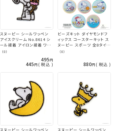
スヌーピー シールワッペン
ビーズキット ダイヤモンドフ
アイスクリーム No.8614 シ
ィックス コースターキット ス
ール接着 アイロン接着 ワン
ヌーピー スポーツ 全8タイプ
ポイント ネコポス可 ミササ
PEANUTS SNOOPY 初心者
（0）
（0）
手芸の山久
東京交易 ネコポス可
495
445
880
税込
税込
スヌーピー シールワッペン
スヌーピー シールワッペン