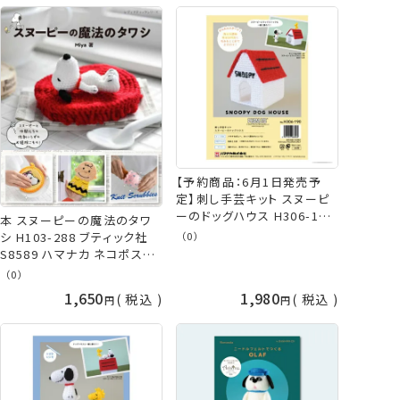
【予約商品：6月1日発売予
定】刺し手芸キット スヌーピ
ーのドッグハウス H306-190
本 スヌーピーの魔法のタワ
SNOOPY スヌーピー
（0）
シ H103-288 ブティック社
PEANUTS とじ針 ハマナカ
S8589 ハマナカ ネコポス可
hama
手芸の山久
（0）
1,650
1,980
税込
税込