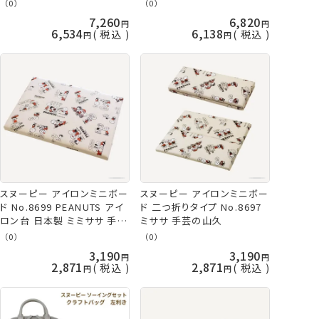
ット ミササ
芸の山久
（0）
（0）
7,260
6,820
6,534
6,138
税込
税込
スヌーピー アイロンミニボー
スヌーピー アイロンミニボー
ド No.8699 PEANUTS アイ
ド 二つ折りタイプ No.8697
ロン台 日本製 ミミササ 手芸
ミササ 手芸の山久
の山久
（0）
（0）
3,190
3,190
2,871
2,871
税込
税込