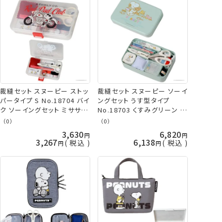
裁縫セット スヌーピー ストッ
裁縫セット スヌーピー ソーイ
パータイプ S No.18704 バイ
ングセット うす型タイプ
ク ソーイングセット ミササ
No.18703 くすみグリーン ミ
手芸の山久
ササ 手芸の山久
（0）
（0）
3,630
6,820
3,267
6,138
税込
税込