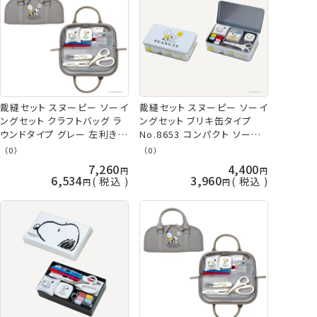
裁縫セット スヌーピー ソーイ
裁縫セット スヌーピー ソーイ
ングセット クラフトバッグ ラ
ングセット ブリキ缶タイプ
ウンドタイプ グレー 左利き
No.8653 コンパクト ソーイ
No.8654 ミササ 手芸の山久
ングボックス ミニ ピーナッツ
（0）
（0）
スヌーピー グッズ おしゃれ
7,260
4,400
大人 向け かわいい プレゼン
6,534
3,960
税込
税込
ト ミササ 手芸の山久