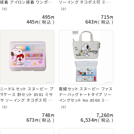
接着 アイロン接着 ワンポイ
ソーイング ネコポス可 ミサ
ント ネコポス可 ミササ 手芸
サ 手芸の山久
（0）
（0）
の山久
495
715
445
643
税込
税込
ニードルセット スヌーピー プ
裁縫セット スヌーピー ファス
ラケース 針セット 8581 ミサ
ナーバッグ トートタイプ ソー
サ ソーイング ネコポス可 手
イングセット No.8568 ミササ
芸の山久
裁縫セット
（0）
（0）
748
7,260
673
6,534
税込
税込