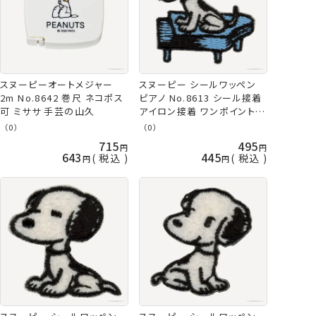
スヌーピーオートメジャー
スヌーピー シールワッペン
2m No.8642 巻尺 ネコポス
ピアノ No.8613 シール接着
可 ミササ 手芸の山久
アイロン接着 ワンポイント
ネコポス可 ミササ 手芸の山
（0）
（0）
久
715
495
643
445
税込
税込