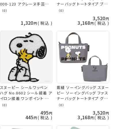
000-123 アクレーヌ手芸キッ
ナーバッグ トートタイプ ブラ
ト PEANUTS 羊毛フェルト
ウン No.18790 ミササ 手芸
（0）
（0）
羊毛キット ハマナカ hama
の山久
3,520
アクレーヌ キット ネコポス可
1,320
3,168
税込
税込
スヌーピー シールワッペン
裁縫 ソーイングバッグ スヌー
ハグ No.8602 シール接着 ア
ピー ソーイングバッグ ファス
イロン接着 ワンポイント ネ
ナーバッグ トートタイプ グレ
コポス可 ミササ 手芸の山久
ー No.18791 ミササ 手芸の
（0）
（0）
山久
495
3,520
445
3,168
税込
税込