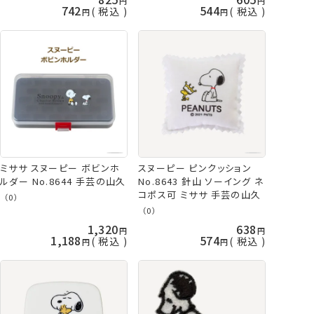
742
544
税込
税込
ミササ スヌーピー ボビンホ
スヌーピー ピンクッション
ルダー No.8644 手芸の山久
No.8643 針山 ソーイング ネ
コポス可 ミササ 手芸の山久
（0）
（0）
1,320
638
1,188
574
税込
税込