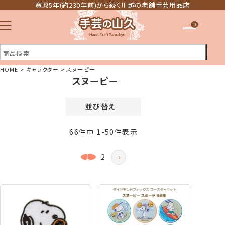
寛政5年(約230年前)から続く川越の老舗手芸用品店
0
HOME
キャラクター
スヌーピー
スヌーピー
注文履歴
ほしい物リスト
並び替え
価格が安い順
66
件中
1
-
50
件表示
価格が高い順
新着順
1
2
登録順
おすすめ順
レビュー順