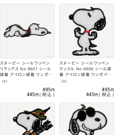
スヌーピー シールワッペン
スヌーピー シールワッペン
リラックス No.8607 シール
マッスル No.8606 シール接
接着 アイロン接着 ワンポイ
着 アイロン接着 ワンポイン
ント ネコポス可 ミササ 手芸
ト ネコポス可 ミササ 手芸の
（0）
（0）
の山久
山久
495
495
445
445
税込
税込