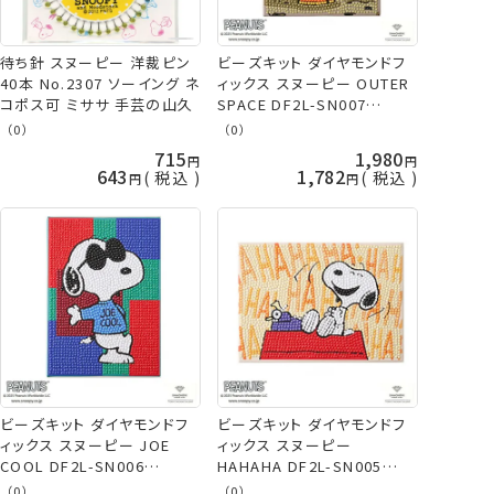
待ち針 スヌーピー 洋裁ピン
ビーズキット ダイヤモンドフ
40本 No.2307 ソーイング ネ
ィックス スヌーピー OUTER
コポス可 ミササ 手芸の山久
SPACE DF2L-SN007
PEANUTS SNOOPY 東京交
（0）
（0）
易 ネコポス可
715
1,980
643
1,782
税込
税込
ビーズキット ダイヤモンドフ
ビーズキット ダイヤモンドフ
ィックス スヌーピー JOE
ィックス スヌーピー
COOL DF2L-SN006
HAHAHA DF2L-SN005
PEANUTS SNOOPY 東京交
PEANUTS SNOOPY 東京交
（0）
（0）