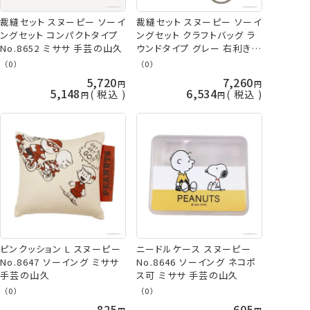
裁縫セット スヌーピー ソーイ
裁縫セット スヌーピー ソーイ
ングセット コンパクトタイプ
ングセット クラフトバッグ ラ
No.8652 ミササ 手芸の山久
ウンドタイプ グレー 右利き
No.8651 ミササ 手芸の山久
（0）
（0）
5,720
7,260
5,148
6,534
税込
税込
ピンクッション L スヌーピー
ニードルケース スヌーピー
No.8647 ソーイング ミササ
No.8646 ソーイング ネコポ
手芸の山久
ス可 ミササ 手芸の山久
（0）
（0）
825
605