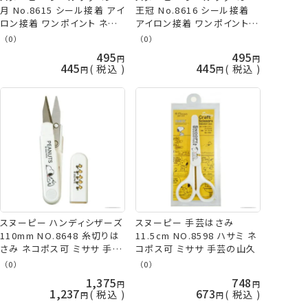
月 No.8615 シール接着 アイ
王冠 No.8616 シール接着
ロン接着 ワンポイント ネコ
アイロン接着 ワンポイント
ポス可 ミササ 手芸の山久
ネコポス可 ミササ 手芸の山
（0）
（0）
久
495
495
445
445
税込
税込
スヌーピー ハンディシザーズ
スヌーピー 手芸はさみ
110mm NO.8648 糸切りは
11.5cm NO.8598 ハサミ ネ
さみ ネコポス可 ミササ 手芸
コポス可 ミササ 手芸の山久
の山久
（0）
（0）
1,375
748
1,237
673
税込
税込