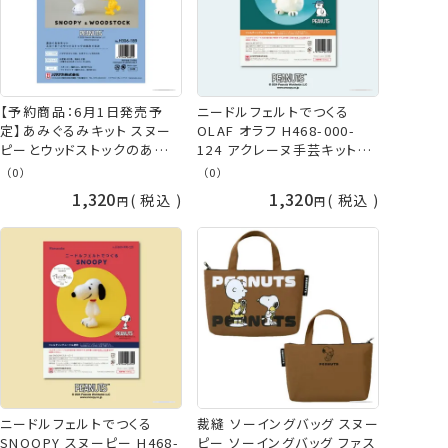
【予約商品：6月1日発売予
ニードルフェルトでつくる
定】あみぐるみキット スヌー
OLAF オラフ H468-000-
ピーとウッドストックのあみぐ
124 アクレーヌ手芸キット
るみ H306-189 SNOOPY
PEANUTS 羊毛フェルト 羊毛
（0）
（0）
WOODSTOCK スヌーピー
キット ハマナカ hama アクレ
1,320
1,320
税込
税込
ウッドストック PEANUTS あ
ーヌ キット ネコポス可
みぐるみキット あみぐるみ か
ぎ針 ハマナカ hama
ニードルフェルトでつくる
裁縫 ソーイングバッグ スヌー
SNOOPY スヌーピー H468-
ピー ソーイングバッグ ファス