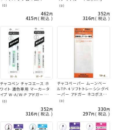
芸の山久
（0）
（0）
462
352
415
316
税込
税込
チャコペーパー ムーンベー
チャコペン チャコエース ホ
ルTP-4 ソフトトレーシングペ
ワイト 濃色専用 マーカータ
ーパー アドガー ネコポス可
イプ W-A/W-P アドガー ネコ
手芸の山久
ポス可 手芸の山久
（0）
（0）
352
330
316
297
税込
税込