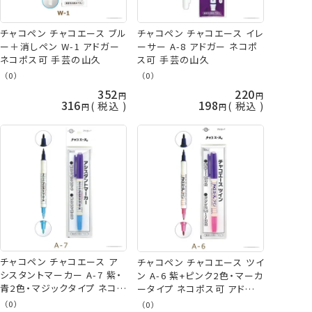
チャコペン チャコエース ブル
チャコペン チャコエース イレ
ー＋消しペン W-1 アドガー
ーサー A-8 アドガー ネコポ
ネコポス可 手芸の山久
ス可 手芸の山久
（0）
（0）
352
220
316
198
税込
税込
チャコペン チャコエース ア
チャコペン チャコエース ツイ
シスタントマーカー A-7 紫・
ン A-6 紫+ピンク2色・マーカ
青2色・マジックタイプ ネコポ
ータイプ ネコポス可 アドガ
ス可 アドガー 手芸の山久
ー 手芸の山久
（0）
（0）