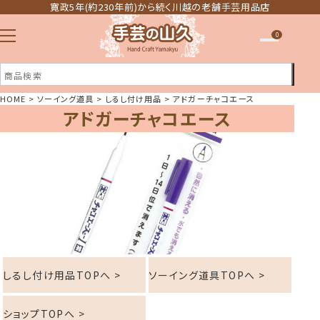
寛政5年(約230年前)から続く川越の老舗手芸用品店
0
HOME
ソーイング道具
しるし付け用品
アドガーチャコエース
アドガーチャコエース
注文履歴
ほしい物リスト
しるし付け用品TOPへ >
ソーイング道具TOPへ >
ショップTOPへ >