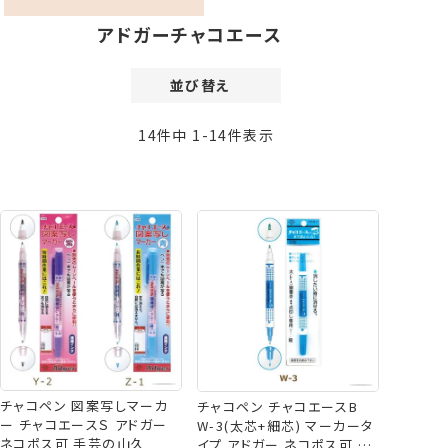
アドガーチャコエース
並び替え
価格が安い順
14
件中
1
-
14
件表示
価格が高い順
新着順
登録順
おすすめ順
レビュー順
チャコペン 図案写しマーカ
チャコペン チャコエースB
ー チャコエースＳ アドガー
W-3(太芯+細芯) マーカータ
ネコポス可 手芸の山久
イプ アドガー ネコポス可 手