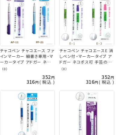
チャコペン チャコエース ファ
チャコペン チャコエースE 消
インマーカー 細書き専用・マ
しベン付・マーカータイプ ア
ーカータイプ アドガー ネコ
ドガー ネコポス可 手芸の山
ポス可 手芸の山久
久
（0）
（0）
352
352
316
316
税込
税込