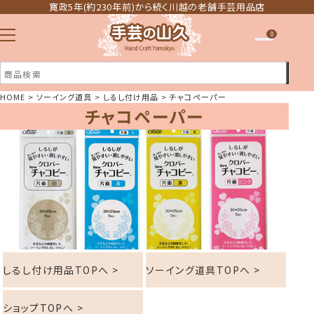
寛政5年(約230年前)から続く川越の老舗手芸用品店
0
HOME
ソーイング道具
しるし付け用品
チャコペーパー
チャコペーパー
注文履歴
ほしい物リスト
しるし付け用品TOPへ >
ソーイング道具TOPへ >
ショップTOPへ >