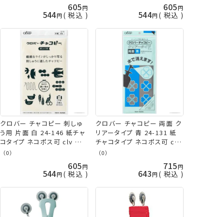
605
605
544
544
税込
税込
クロバー チャコピー 刺しゅ
クロバー チャコピー 両面 ク
う用 片面 白 24-146 紙チャ
リアータイプ 青 24-131 紙
コタイプ ネコポス可 clv 手
チャコタイプ ネコポス可 clv
芸の山久
手芸の山久
（0）
（0）
605
715
544
643
税込
税込