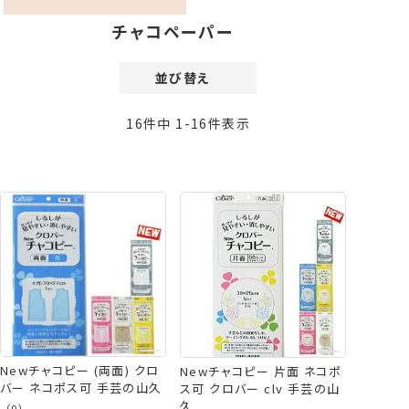
チャコペーパー
並び替え
価格が安い順
16
件中
1
-
16
件表示
価格が高い順
新着順
登録順
おすすめ順
レビュー順
Newチャコピー (両面) クロ
Newチャコピー 片面 ネコポ
バー ネコポス可 手芸の山久
ス可 クロバー clv 手芸の山
久
（0）