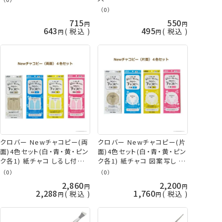
（0）
715
550
643
495
税込
税込
クロバー Newチャコピー(両
クロバー Newチャコピー(片
面)4色セット(白・青・黄・ピン
面)4色セット(白・青・黄・ピン
ク各1) 紙チャコ しるし付け
ク各1) 紙チャコ 図案写し チ
チャコペーパー clv ネコポス
ャコ 印つけ しるし付け ソー
（0）
（0）
可 手芸の山久
イング 和洋裁 clv ネコポス
2,860
2,200
可 手芸の山久
2,288
1,760
税込
税込