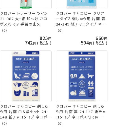
クロバー トレーサー ツイン
クロバー チャコピー クリア
21-082 太・細 印つけ ネコ
ータイプ 刺しゅう用 片面 青
ポス可 clv 手芸の山久
24-149 紙チャコタイプ ネコ
ポス可 clv 手芸の山久
（0）
（0）
825
660
742
594
税込
税込
クロバー チャコピー 刺しゅ
クロバー チャコピー 刺しゅ
う用 片面 白＆紫セット 24-
う用 片面 紫 24-147 紙チャ
148 紙チャコタイプ ネコポス
コタイプ ネコポス可 clv 手
可 clv 手芸の山久
芸の山久
（0）
（0）