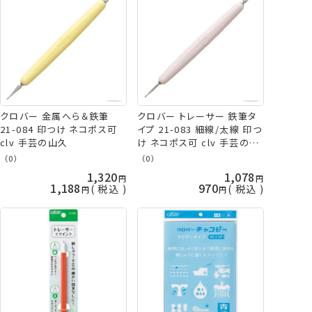
クロバー 金属へら＆鉄筆
クロバー トレーサー 鉄筆タ
21-084 印つけ ネコポス可
イプ 21-083 細線/太線 印つ
clv 手芸の山久
け ネコポス可 clv 手芸の山
久
（0）
（0）
1,320
1,078
1,188
970
税込
税込