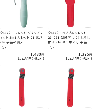
クロバー ルレット グリップフ
クロバー Nダブルルレット
ィット 3in1 ルレット 21-517
21-051 型紙写しに！ しるし
clv 手芸の山久
付け clv ネコポス可 手芸の
山久
（0）
（0）
1,430
1,375
1,287
1,237
税込
税込