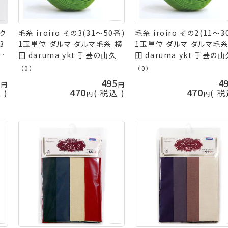
ック
毛糸 iroiro その3(31～50番)
毛糸 iroiro その2(11～3
3
1玉単位 ダルマ ダルマ毛糸 横
1玉単位 ダルマ ダルマ毛糸
シ
田 daruma ykt 手芸の山久
田 daruma ykt 手芸の
ロ
（0）
（0）
0
495
4
470
470
込
税込
税