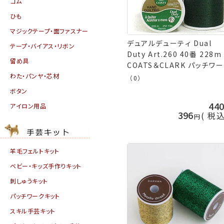
ゴム
ひも
マジックテープ・面ファスナー
デュアルデューティ Dual
テープ・バイアス・リボン
Duty Art.260 40番 228m
留め具
COATS＆CLARK パッチワ
糸 -2 横田 手芸の山久
わた・パンヤ・芯材
（0）
ボタン
44
アイロン用品
396
税
羊毛フェルトキット
ベビー・キッズ手作りキット
刺しゅうキット
パッチワークキット
スキル手芸キット