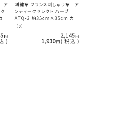
 ア
刺繍布 フランス刺しゅう布 ア
ック
ンティークセレクト ハーブ
 カッ
ATQ-3 約35cm×35cm カッ
 オ
トクロス 日本製 ネコポス可 オ
（0）
リムパス 手芸の山久
45
2,145
1,930
込
税込