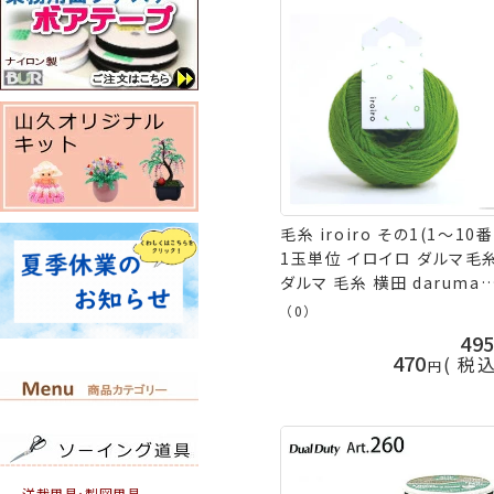
毛糸 iroiro その1(1～10番
1玉単位 イロイロ ダルマ毛
ダルマ 毛糸 横田 daruma
ykt 手芸の山久
（0）
49
470
税
洋裁用具・製図用具