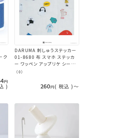
DARUMA 刺しゅうステッカー
ワーク
01-8680 布 スマホ ステッカ
ー ワッペン アップリケ シール
おしゃれ かわいい 刺繍
（0）
Embroidery sticker 横田
64
ダルマ 手芸の山久 ネコポス可
260
込
税込
〜