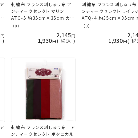
 ア
刺繍布 フランス刺しゅう布 ア
刺繍布 フランス刺しゅう布
ンティークセレクト マリン
ンティークセレクト ライラ
ッ
ATQ-5 約35cm×35cm カッ
ATQ-4 約35cm×35cm
オ
トクロス 日本製 ネコポス可 オ
トクロス 日本製 ネコポス可
（0）
（0）
リムパス 手芸の山久
リムパス 手芸の山久
5
2,145
2,1
1,930
1,930
込
税込
税
 ア
刺繍布 フランス刺しゅう布 ア
ンティークセレクト ボタニカル