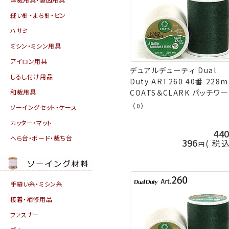
縫い針・まち針・ピン
ハサミ
ミシン・ミシン用具
アイロン用具
デュアルデューティ Dual
しるし付け用品
Duty ART260 40番 228m
和裁用具
COATS＆CLARK パッチワ
糸 -1 横田 手芸の山久
（0）
ソーイングセット・ケース
カッター・マット
44
へら台・ボード・裁ち台
396
税
手縫い糸・ミシン糸
接着・補修用品
ファスナー