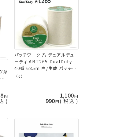
パッチワーク 糸 デュアルデュ
ーティ ART265 DualDuty
40番 685m 白/生成 パッチワ
ング糸
ークキルト糸 キルティング 横
（0）
ータ
田 ykt 手芸の山久
kt
28
1,100
990
込
税込