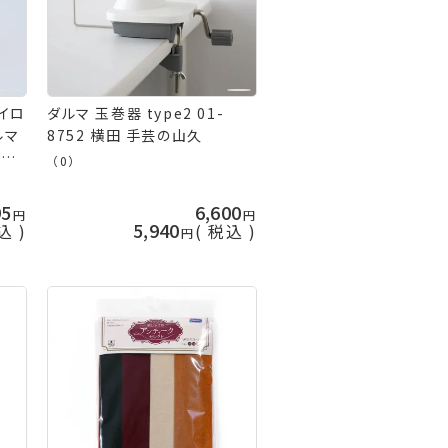
ロイロ
ダルマ 玉巻器 type2 01-
ルマ
8752 横田 手芸の山久
の山
（0）
95
6,600
5,940
込
税込