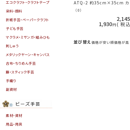
エコクラフト・クラフトテープ
ATQ-2 約35cm×35cm カ
トクロス 日本製 ネコポス可 
（0）
染料・顔料
リムパス 手芸の山久
2,14
折紙手芸・ペーパークラフト
1,930
税
子ども手芸
マクラメ・ミサンガ・組みひも
並び替え
価格が安い順
価格が高
刺しゅう
メタリックヤーン・キャンバス
古布・ちりめん手芸
籐・スティック手芸
手織り
副資材
素材・資材
用品・用具