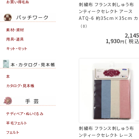
お買い得毛糸
刺繍布 フランス刺しゅう布
ンティークセレクト アース
ATQ-6 約35cm×35cm カ
トクロス 日本製 ネコポス可 
（0）
素材・資材
リムパス 手芸の山久
2,14
用具・道具
1,930
税
キット・セット
本
カタログ・見本帳
テディベア・ぬいぐるみ
羊毛フェルト
刺繍布 フランス刺しゅう布
フェルト
ンティークセレクト レース