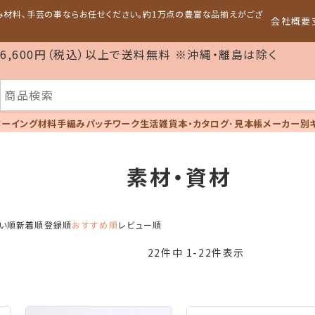
編み材料、手芸の事ならお任せください。約1万点の豊富な品揃えがござ
会社概要
6,600円（税込）以上で送料無料 ※沖縄・離島は除く
ソーイング材料
手編み
パッチワーク
生活雑貨
本・カタログ･見本帳
メーカー別
素材・資材
い順
新着順
登録順
おすすめ順
レビュー順
22
件中
1
-
22
件表示