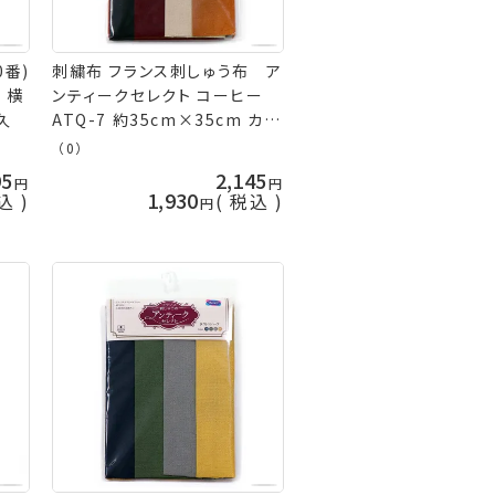
0番)
刺繍布 フランス刺しゅう布 ア
 横
ンティークセレクト コーヒー
山久
ATQ-7 約35cm×35cm カッ
トクロス 日本製 ネコポス可 オ
（0）
リムパス 手芸の山久
95
2,145
1,930
込
税込