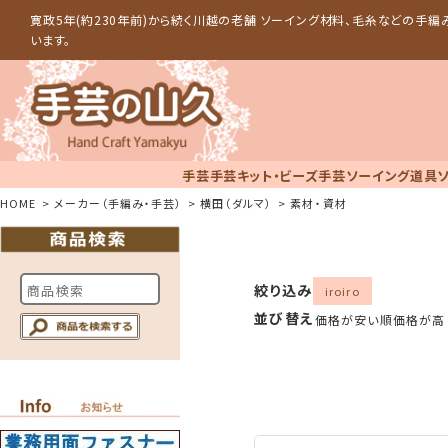
寛政5年(約230年前)から続く川越の老舗 ソーイング材料、毛糸などの手
います。
手芸
手芸キット・ビーズ手芸
ソーイング道具
HOME
メーカー（手編み・手芸）
横田（ダルマ）
素材・資材
絞り込み
iroiro
並び替え
価格が安い順
価格が高