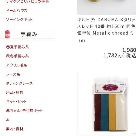
デイケアとリハビリの手芸
ドールハウス
キルト 糸 DARUMA メタリ
ソーイングキット
スレッド 40番 約160m 同色
個単位 Metalic thread ミ
ン糸 キルティング オーバー
（0）
ック 横田 手芸の山久
春夏手編み糸
1,98
1,782
税
秋冬手編み糸
アクリル毛糸
レース糸
タティングレース
用品・用具
キット・セット
赤ちゃん・子供用キット
本
素材・資材