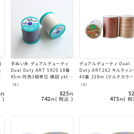
)
手ぬい糸 デュアルデューティ
デュアルデューティ Dual
糸
Dual Duty ART S920 18番
Duty ART262 キルティ
45m 同色3個単位 横田 ykt
40番 228m (マルチカラ
手芸の山久
イプ) キルティング専用糸 y
（0）
（0）
横田 手芸の山久
5
825
5
742
475
込
税込
税