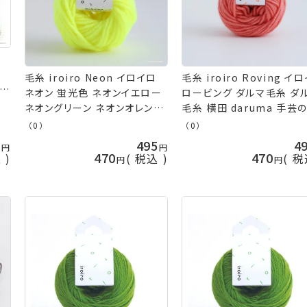
毛糸 iroiro Neon イロイロ
毛糸 iroiro Roving イ
ーク
ネオン 蛍光色 ネオンイエロー
ロービング ダルマ毛糸 ダ
ネオングリーン ネオンオレンジ
毛糸 横田 daruma 手芸
ネオンピンク 蛍光 ネオンカラ
久
（0）
（0）
ー ダルマ毛糸 ダルマ 毛糸 横
0
495
4
田 daruma 手芸の山久
470
470
込
税込
税