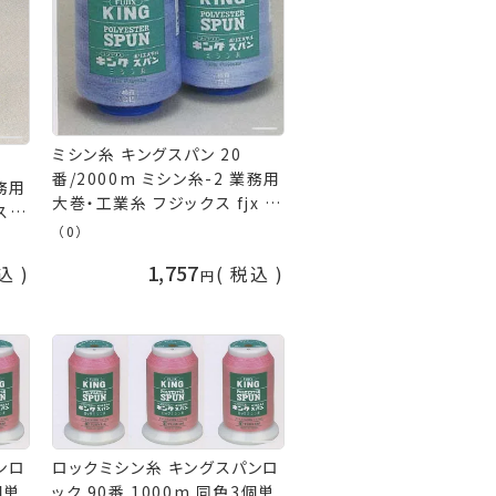
ミシン糸 キングスパン 20
番/2000m ミシン糸-2 業務用
業務用
大巻・工業糸 フジックス fjx 手
スパ
芸の山久
（0）
jx
1,757
込
税込
ンロ
ロックミシン糸 キングスパンロ
個単
ック 90番 1000m 同色3個単