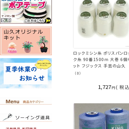
ロックミシン糸 ポリスパンロッ
ク糸 90番1500m 大巻 6個
ット フジックス 手芸の山久
（0）
1,727
税
洋裁用具・製図用具