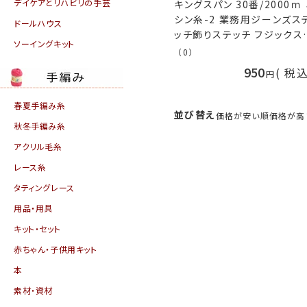
デイケアとリハビリの手芸
キングスパン 30番/2000ｍ
シン糸-2 業務用ジーンズス
ドールハウス
ッチ飾りステッチ フジックス
ソーイングキット
fjx 手芸の山久
（0）
950
税
春夏手編み糸
並び替え
価格が安い順
価格が高
秋冬手編み糸
アクリル毛糸
レース糸
タティングレース
用品・用具
キット・セット
赤ちゃん・子供用キット
本
素材・資材