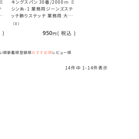
 ミ
キングスパン 30番/2000ｍ ミ
テ
シン糸-1 業務用ジーンズステ
ッチ飾りステッチ 業務用 大巻
フジックス fjx 手芸の山久
（0）
950
込
税込
い順
新着順
登録順
おすすめ順
レビュー順
14
件中
1
-
14
件表示