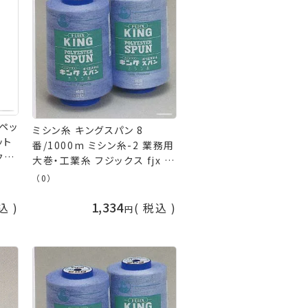
リペッ
ミシン糸 キングスパン 8
ット
番/1000m ミシン糸-2 業務用
クル
大巻・工業糸 フジックス fjx 手
ン糸
芸の山久
（0）
1,334
込
税込