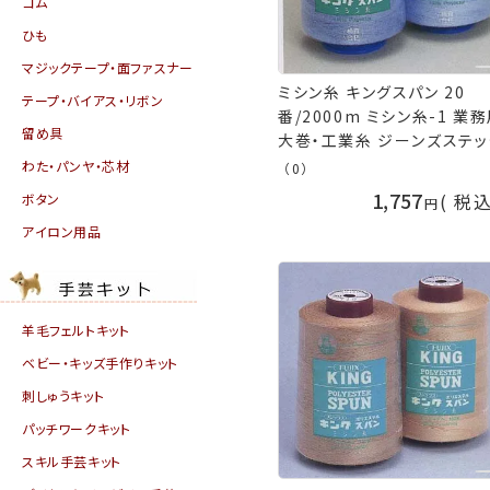
ゴム
ひも
マジックテープ・面ファスナー
ミシン糸 キングスパン 20
テープ・バイアス・リボン
番/2000m ミシン糸-1 業
留め具
大巻・工業糸 ジーンズステッ
フジックス fjx 手芸の山久
わた・パンヤ・芯材
（0）
1,757
税
ボタン
アイロン用品
羊毛フェルトキット
ベビー・キッズ手作りキット
刺しゅうキット
パッチワークキット
スキル手芸キット