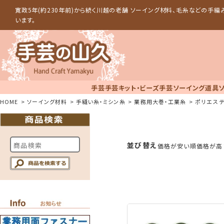
寛政5年(約230年前)から続く川越の老舗 ソーイング材料、毛糸などの手
います。
手芸
手芸キット・ビーズ手芸
ソーイング道具
HOME
ソーイング材料
手縫い糸・ミシン糸
業務用大巻・工業糸
ポリエス
並び替え
価格が安い順
価格が高