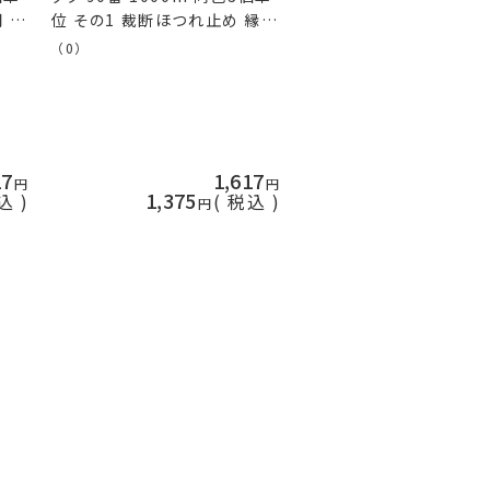
 縁
位 その1 裁断ほつれ止め 縁か
手芸
がり フジックス fjx 手芸の山
（0）
久
17
1,617
1,375
込
税込