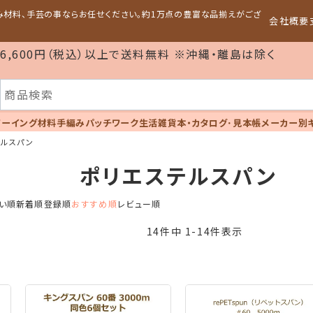
編み材料、手芸の事ならお任せください。約1万点の豊富な品揃えがござ
会社概要
6,600円（税込）以上で送料無料 ※沖縄・離島は除く
ソーイング材料
手編み
パッチワーク
生活雑貨
本・カタログ･見本帳
メーカー別
テルスパン
ポリエステルスパン
い順
新着順
登録順
おすすめ順
レビュー順
14
件中
1
-
14
件表示