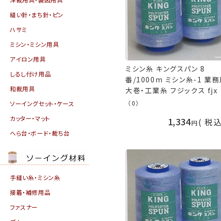
縫い針・まち針・ピン
ハサミ
ミシン・ミシン用具
アイロン用具
ミシン糸 キングスパン 8
しるし付け用品
番/1000m ミシン糸-1 業
和裁用具
大巻・工業糸 フジックス fjx
芸の山久
（0）
ソーイングセット・ケース
カッター・マット
1,334
税
へら台・ボード・裁ち台
手縫い糸・ミシン糸
接着・補修用品
ファスナー