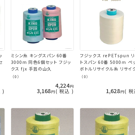
ミシン糸 キングスパン 60番
フジックス rePETspun 
セ
3000m 同色6個セット フジッ
トスパン 60番 5000ｍ ペ
クス fjx 手芸の山久
ボトルリサイクル糸 リサイ
リユース ポリエステルミシ
（0）
（0）
fjx 手芸の山久
4,224
3,168
1,628
込
税込
税