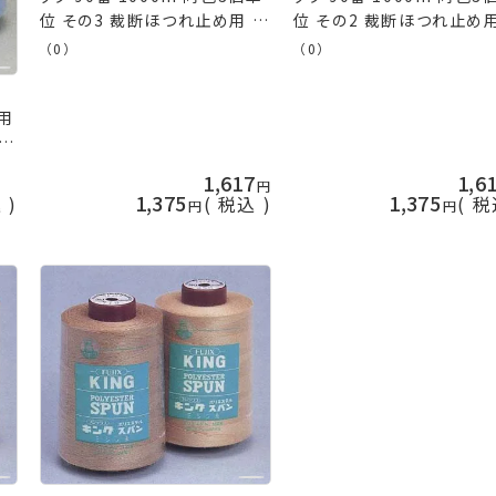
位 その3 裁断ほつれ止め用 ソ
位 その2 裁断ほつれ止め用
ーイング 洋裁 フジックス fjx
かがり用 フジックス fjx 
（0）
（0）
手芸の山久
の山久
務用
チ
1,617
1,6
1,375
1,375
込
税込
税