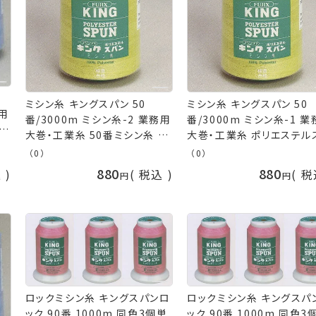
ミシン糸 キングスパン 50
ミシン糸 キングスパン 50
務用
番/3000m ミシン糸-2 業務用
番/3000m ミシン糸-1 
 手
大巻・工業糸 50番ミシン糸 飾
大巻・工業糸 ポリエステル
り糸 フジックス fjx 手芸の山
ン 飾りステッチ フジックス f
（0）
（0）
久
手芸の山久
880
880
込
税込
税
ロックミシン糸 キングスパンロ
ロックミシン糸 キングスパ
ック 90番 1000m 同色3個単
ック 90番 1000m 同色3