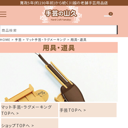
寛政5年(約230年前)から続く川越の老舗手芸用品店
0
HOME
手芸
マット手芸・ラグメーキング
用具・道具
用具・道具
注文履歴
ほしい物リスト
マット手芸・ラグメーキング
手芸TOPへ >
TOPへ >
ショップTOPへ >