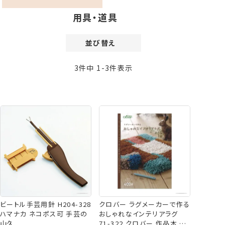
用具・道具
並び替え
価格が安い順
3
件中
1
-
3
件表示
価格が高い順
新着順
登録順
おすすめ順
レビュー順
ビートル手芸用針 H204-328
クロバー ラグメーカーで作る
ハマナカ ネコポス可 手芸の
おしゃれなインテリアラグ
山久
71-322 クロバー 作品本 ネ