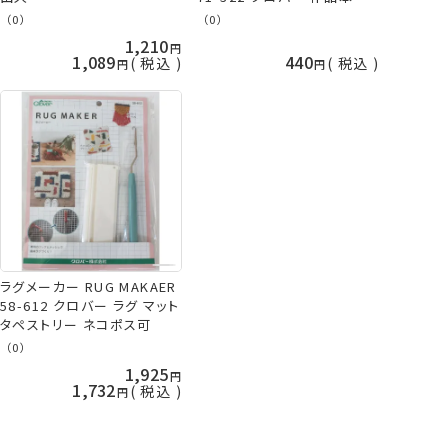
コポス可 クロバー 手芸の山
（0）
（0）
久
1,210
1,089
440
税込
税込
ラグメーカー RUG MAKAER
58-612 クロバー ラグ マット
タペストリー ネコポス可
（0）
1,925
1,732
税込