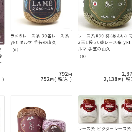
ラメのレース糸 30番レース糸
レース糸#30 葵(あおい) 
ykt ダルマ 手芸の山久
3玉1袋 30番レース糸 ykt
ルマ 手芸の山久
モ
（0）
ネ
（0）
芸
792
2,3
752
2,138
込
税込
税
レース糸 ビクターレース糸