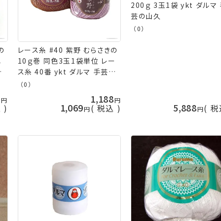
200ｇ 3玉1袋 ykt ダルマ
芸の山久
（0）
の
レース糸 #40 紫野 むらさきの
単
10ｇ巻 同色3玉1袋単位 レー
マ
ス糸 40番 ykt ダルマ 手芸の
山久
（0）
7
1,188
1,069
5,888
込
税込
税