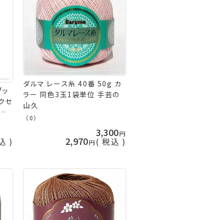
ダルマ レース糸 40番 50g カ
ブッ
ラー 同色3玉1袋単位 手芸の
クセ
山久
ス可
（0）
久
3,300
2,970
込
税込