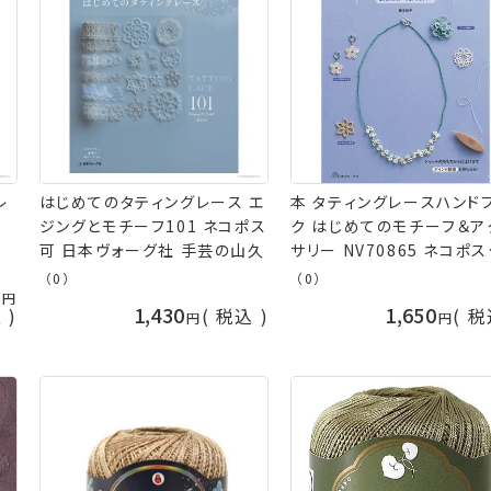
レ
はじめてのタティングレース エ
本 タティングレースハンド
ジングとモチーフ101 ネコポス
ク はじめてのモチーフ＆ア
可 日本ヴォーグ社 手芸の山久
サリー NV70865 ネコポ
日本ヴォーグ社 手芸の山
（0）
（0）
5
1,430
1,650
込
税込
税