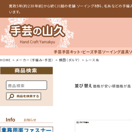
寛政5年(約230年前)から続く川越の老舗 ソーイング材料、毛糸などの手
います。
手芸
手芸キット・ビーズ手芸
ソーイング道具
HOME
メーカー（手編み・手芸）
横田（ダルマ）
レース糸
並び替え
価格が安い順
価格が高