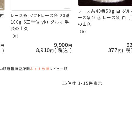
レース糸40番50g 白 ダル
ス付
レース糸 ソフトレース糸 20番
ース糸40番 レース糸 白 
100g 6玉単位 ykt ダルマ 手
の山久
芸の山久
（0）
（0）
0
9,900
9
8,910
877
込
税込
税
い順
新着順
登録順
おすすめ順
レビュー順
15
件中
1
-
15
件表示