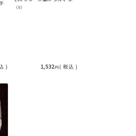
 手
の山久
（0）
1,532
込
税込