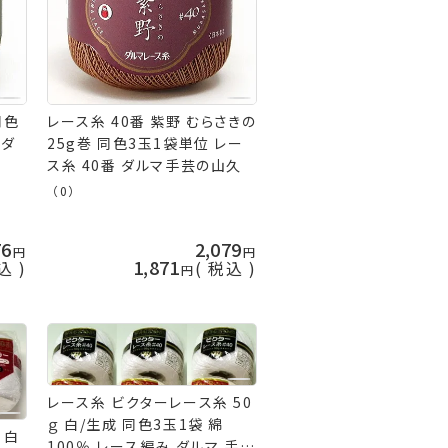
同色
レース糸 40番 紫野 むらさきの
 ダ
25g巻 同色3玉1袋単位 レー
ス糸 40番 ダルマ手芸の山久
（0）
76
2,079
1,871
込
税込
レース糸 ビクターレース糸 50
ｇ 白/生成 同色3玉1袋 綿
 白
100％ レース編み ダルマ 手芸