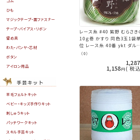
ゴム
ひも
マジックテープ・面ファスナー
テープ・バイアス・リボン
レース糸 #40 紫野 むらさき
留め具
10ｇ巻 かすり 同色3玉1袋
位 レース糸 40番 ykt ダル
わた・パンヤ・芯材
手芸の山久
（0）
ボタン
1,28
アイロン用品
1,158
税
羊毛フェルトキット
ベビー・キッズ手作りキット
刺しゅうキット
パッチワークキット
スキル手芸キット