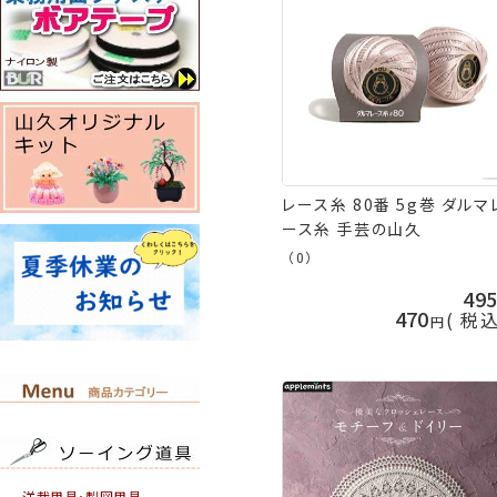
レース糸 80番 5g巻 ダルマ
ース糸 手芸の山久
（0）
49
470
税
洋裁用具・製図用具