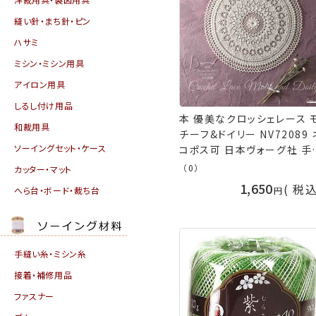
縫い針・まち針・ピン
ハサミ
ミシン・ミシン用具
アイロン用具
しるし付け用品
本 優美なクロッシェレース 
和裁用具
チーフ&ドイリー NV72089 
ソーイングセット・ケース
コポス可 日本ヴォーグ社 手
の山久
（0）
カッター・マット
1,650
税
へら台・ボード・裁ち台
手縫い糸・ミシン糸
接着・補修用品
ファスナー