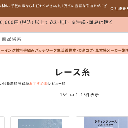
編み材料、手芸の事ならお任せください。約1万点の豊富な品揃えがござ
会社概要
6,600円（税込）以上で送料無料 ※沖縄・離島は除く
ソーイング材料
手編み
パッチワーク
生活雑貨
本・カタログ･見本帳
メーカー別
レース糸
い順
新着順
登録順
おすすめ順
レビュー順
15
件中
1
-
15
件表示