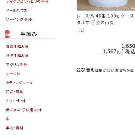
デイケアとリハビリの手芸
ドールハウス
レース糸 40番 100g ケー
ソーイングキット
ダルマ 手芸の山久
（0）
1,65
春夏手編み糸
1,567
税
秋冬手編み糸
アクリル毛糸
並び替え
価格が安い順
価格が高
レース糸
タティングレース
用品・用具
キット・セット
赤ちゃん・子供用キット
本
素材・資材