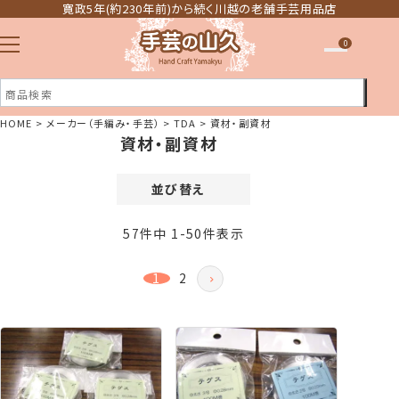
寛政5年(約230年前)から続く川越の老舗手芸用品店
0
HOME
メーカー（手編み・手芸）
TDA
資材・副資材
資材・副資材
注文履歴
ほしい物リスト
並び替え
価格が安い順
57
件中
1
-
50
件表示
価格が高い順
新着順
1
2
登録順
おすすめ順
レビュー順