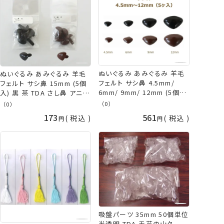
ぬいぐるみ あみぐるみ 羊毛
ぬいぐるみ あみぐるみ 羊毛
フェルト サシ鼻 4.5mm/
フェルト サシ鼻 15mm (5個
6mm/ 9mm/ 12mm (5個入
入) 黒 茶 TDA さし鼻 アニマ
1袋） 同色5袋単位 合計25個
ルノーズ パーツ さし目 ネコ
（0）
（0）
入り 黒 茶 TDA さし鼻 アニ
ポス可 手芸の山久
173
561
税込
税込
マルノーズ パーツ さし目 ネ
コポス可 手芸の山久
吸盤パーツ 35mm 50個単位
半透明 TDA 手芸の山久