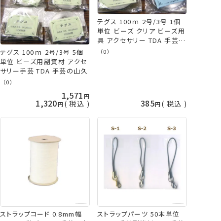
テグス 100ｍ 2号/3号 1個
単位 ビーズ クリア ビーズ用
具 アクセサリー TDA 手芸の
山久
テグス 100ｍ 2号/3号 5個
（0）
単位 ビーズ用副資材 アクセ
サリー手芸 TDA 手芸の山久
（0）
1,571
1,320
385
税込
税込
ストラップコード 0.8mm幅
ストラップパーツ 50本単位