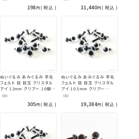
クアイ ネコポス可 手芸の山
ラスチックアイ 手芸の山久
198
11,440
税込
税込
久
ぬいぐるみ あみぐるみ 羊毛
ぬいぐるみ あみぐるみ 羊毛
フェルト 目 目玉 クリスタル
フェルト 目 目玉 クリスタル
アイ 12mm クリアー 10個
アイ 10.5mm クリアー
入/袋 TDA さし目 プラスチッ
1,000個入/袋 大容量 TDA
（0）
（0）
クアイ ネコポス可 手芸の山
さし目 プラスチックアイ 取り
305
19,384
税込
税込
久
寄せ商品