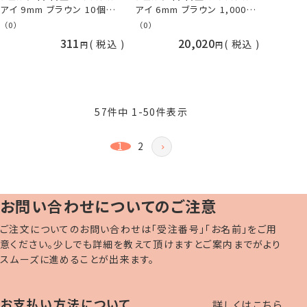
アイ 9mm ブラウン 10個入/
アイ 6mm ブラウン 1,000個
袋 TDA さし目 プラスチック
入/袋 大容量 TDA さし目 プ
（0）
（0）
アイ ネコポス可 手芸の山久
ラスチックアイ 取り寄せ商品
311
20,020
税込
税込
57
件中
1
-
50
件表示
1
2
お問い合わせについてのご注意
ご注文についてのお問い合わせは「受注番号」「お名前」をご用
意ください。少しでも詳細を教えて頂けますとご案内までがより
スムーズに進めることが出来ます。
お支払い方法について
詳しくはこちら