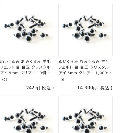
ぬいぐるみ あみぐるみ 羊毛
ぬいぐるみ あみぐるみ 羊毛
フェルト 目 目玉 クリスタル
フェルト 目 目玉 クリスタル
アイ 9mm クリアー 10個入/
アイ 6mm クリアー 1,000個
袋 TDA さし目 プラスチック
入/袋 大容量 TDA さし目 プ
（0）
（0）
アイ ネコポス可 手芸の山久
ラスチックアイ 取り寄せ商品
242
14,300
税込
税込