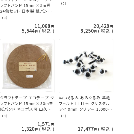
山久オリジナル 手芸の山久
（0）
ラフトバンド 15mm×5m巻
24色セット 日本製 紙バンド
山久オリジナル 手芸の山久
（0）
11,088
20,428
5,544
8,250
税込
税込
クラフトテープ エコテープ ク
ぬいぐるみ あみぐるみ 羊毛
ラフトバンド 15mm×30m巻
フェルト 目 目玉 クリスタル
紙バンド ネコポス可 山久オ
アイ 9mm クリアー 1,000個
リジナル 手芸の山久
入/袋 大容量 TDA さし目 プ
（0）
（0）
ラスチックアイ 取り寄せ商品
1,571
1,320
17,477
税込
税込