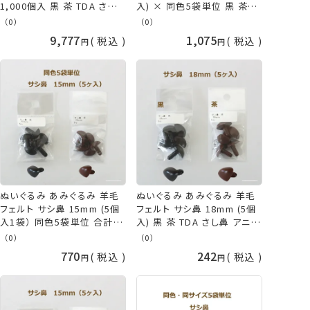
1,000個入 黒 茶 TDA さし
入) × 同色5袋単位 黒 茶
鼻 アニマルノーズ パーツ イ
TDA さし鼻 アニマルノーズ
（0）
（0）
ヌ クマ 犬 熊 鼻 犬の鼻 くま
パーツ さし目 ネコポス可 手
9,777
1,075
税込
税込
の鼻 さし目 取寄せ商品 手
芸の山久
芸の山久
ぬいぐるみ あみぐるみ 羊毛
ぬいぐるみ あみぐるみ 羊毛
フェルト サシ鼻 15mm (5個
フェルト サシ鼻 18mm (5個
入1袋） 同色5袋単位 合計25
入) 黒 茶 TDA さし鼻 アニマ
個 黒 茶 TDA さし鼻 アニマ
ルノーズ パーツ さし目 ネコ
（0）
（0）
ルノーズ パーツ イヌ クマ 犬
ポス可 手芸の山久
770
242
税込
税込
熊 鼻 犬の鼻 くまの鼻 さし
目 ネコポス可 手芸の山久