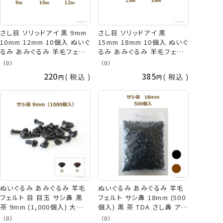
さし目 ソリッドアイ 黒 9mm
さし目 ソリッドアイ 黒
10mm 12mm 10個入 ぬいぐ
15mm 18mm 10個入 ぬいぐ
るみ あみぐるみ 羊毛フェル
るみ あみぐるみ 羊毛フェル
ト 大きい サシ目 動物 人形
ト 大きい サシ目 動物 人形
（0）
（0）
目 目玉 パーツ TDA ネコポ
目 目玉 パーツ TDA ネコポ
220
385
税込
税込
ス可 手芸の山久
ス可 手芸の山久
ぬいぐるみ あみぐるみ 羊毛
ぬいぐるみ あみぐるみ 羊毛
フェルト 目 目玉 サシ鼻 黒
フェルト サシ鼻 18mm (500
茶 9mm (1,000個入) 大容
個入) 黒 茶 TDA さし鼻 アニ
量 TDA アニマルノーズ パー
マルノーズ パーツ イヌ クマ
（0）
（0）