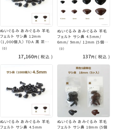
ぬいぐるみ あみぐるみ 羊毛
ぬいぐるみ あみぐるみ 羊毛
フェルト サシ鼻 12mm
フェルト サシ鼻 4.5mm/
（1,000個入） TDA 黒 茶
6mm/ 9mm/ 12mm (5個入)
TDA さし鼻 アニマルノーズ
黒 茶 TDA さし鼻 アニマルノ
（0）
（0）
パーツ イヌ クマ 犬 熊 鼻 犬
ーズ パーツ さし目 ネコポス
17,160
137
税込
税込
の鼻 くまの鼻 さし目 取寄せ
可 手芸の山久
商品 手芸の山久
ぬいぐるみ あみぐるみ 羊毛
ぬいぐるみ あみぐるみ 羊毛
フェルト サシ鼻 4.5mm
フェルト サシ鼻 18mm (5個