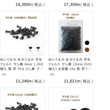
ツ イヌ クマ 犬 熊 鼻 犬の鼻
犬 熊 鼻 犬の鼻 くまの鼻 さ
14,300
17,306
税込
税込
くまの鼻 さし鼻 さし目 プラ
し目 取り寄せ商品 手芸の山
スチックアイ 取寄せ商品 手
久
芸の山久
ぬいぐるみ あみぐるみ 羊毛
ぬいぐるみ あみぐるみ 羊毛
フェルト サシ鼻 6mm 1,000
フェルト サシ鼻 15mm (500
個入 黒 茶 TDA さし鼻 アニ
個入) 大容量 tda 黒 茶 TDA
マルノーズ パーツ さし目 取
さし鼻 アニマルノーズ パー
（0）
（0）
寄せ商品 手芸の山久
ツ イヌ クマ 犬 熊 鼻 犬の鼻
13,346
11,611
税込
税込
くまの鼻 さし目 取寄せ商品
手芸の山久