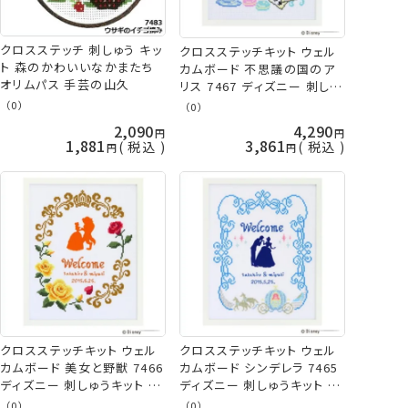
クロスステッチ 刺しゅう キッ
クロスステッチキット ウェル
ト 森のかわいいなかまたち
カムボード 不思議の国のア
オリムパス 手芸の山久
リス 7467 ディズニー 刺しゅ
うキット ネコポス可 オリムパ
（0）
（0）
ス 手芸の山久
2,090
4,290
1,881
3,861
税込
税込
クロスステッチキット ウェル
クロスステッチキット ウェル
カムボード 美女と野獣 7466
カムボード シンデレラ 7465
ディズニー 刺しゅうキット ネ
ディズニー 刺しゅうキット ネ
コポス可 オリムパス 手芸の
コポス可 オリムパス 手芸の
（0）
（0）