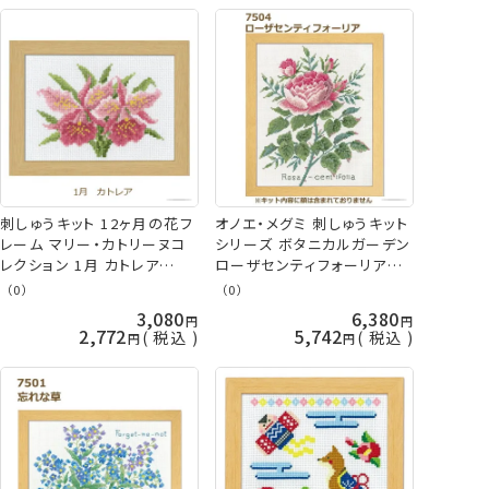
刺しゅうキット 12ヶ月の花フ
オノエ・メグミ 刺しゅうキット
レーム マリー・カトリーヌコ
シリーズ ボタニカルガーデン
レクション 1月 カトレア
ローザセンティフォーリア
7506 クロスステッチ オリム
7504 クロスステッチ olm オ
（0）
（0）
パス 手芸の山久
リムパス 手芸の山久
3,080
6,380
2,772
5,742
税込
税込