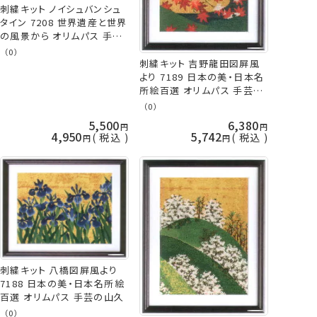
刺繍キット ノイシュバンシュ
タイン 7208 世界遺産と世界
の風景から オリムパス 手芸
の山久
（0）
刺繍キット 吉野龍田図屏風
より 7189 日本の美・日本名
所絵百選 オリムパス 手芸の
山久
（0）
5,500
6,380
4,950
5,742
税込
税込
刺繍キット 八橋図屏風より
7188 日本の美・日本名所絵
百選 オリムパス 手芸の山久
（0）