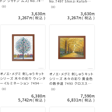
トン シャトン ムズ) No.7499
No.7497 Shinzi Katoh
Shinzi Katoh Handicraft
Handicraftシリーズ オリム
（0）
（0）
シリーズ オリムパス 手芸の
パス 手芸の山久
3,630
3,630
山久
3,267
3,267
税込
税込
オノエ・メグミ 刺しゅうキット
オノエ・メグミ 刺しゅうキット
シリーズ 木々の彩り ウィンタ
シリーズ 木々の彩り 黄金色
ーイルミネーション 7494
の散歩道 7493 クロスステッ
olm オリムパス 手芸の山久
チ olm オリムパス 手芸の山
（0）
（0）
久
6,380
7,590
5,742
6,831
税込
税込