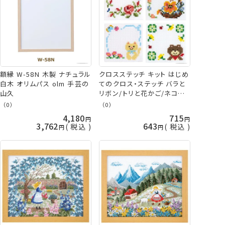
額縁 W-58N 木製 ナチュラル
クロスステッチ キット はじめ
白木 オリムパス olm 手芸の
てのクロス・ステッチ バラと
山久
リボン/トリと花かご/ネコの
おさんぽ/クマのおでかけ オ
（0）
（0）
リムパス 手芸の山久
4,180
715
3,762
643
税込
税込