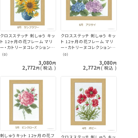
クロスステッチ 刺しゅう キッ
クロスステッチ 刺しゅう キッ
ト 12ヶ月の花フレーム マリ
ト 12ヶ月の花フレーム マリ
ー・カトリーヌコレクション 8
ー・カトリーヌコレクション 6
月 サンフラワー 7514 クロス
月 アジサイ 7512 オリムパス
（0）
（0）
ステッチ オリムパス 手芸の
手芸の山久
3,080
3,080
山久
2,772
2,772
税込
税込
刺しゅうキット 12ヶ月の花フ
クロスステッチ 刺しゅう キッ