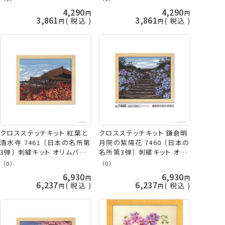
山久
山久
4,290
4,290
3,861
3,861
税込
税込
クロスステッチキット 紅葉と
クロスステッチキット 鎌倉明
清水寺 7461 〔日本の名所第
月院の紫陽花 7460 〔日本の
3弾〕 刺繍キット オリムパス
名所第3弾〕 刺繍キット オリ
手芸の山久
ムパス 手芸の山久
（0）
（0）
6,930
6,930
6,237
6,237
税込
税込