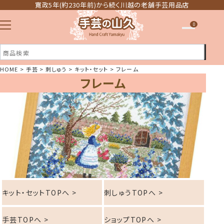
寛政5年(約230年前)から続く川越の老舗手芸用品店
0
HOME
手芸
刺しゅう
キット・セット
フレーム
フレーム
注文履歴
ほしい物リスト
キット・セットTOPへ >
刺しゅうTOPへ >
手芸TOPへ >
ショップTOPへ >