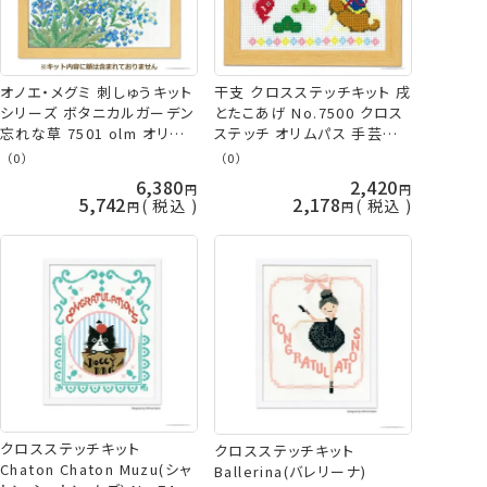
オノエ・メグミ 刺しゅうキット
干支 クロスステッチキット 戌
シリーズ ボタニカルガーデン
とたこあげ No.7500 クロス
忘れな草 7501 olm オリム
ステッチ オリムパス 手芸の
パス 手芸の山久
山久
（0）
（0）
6,380
2,420
5,742
2,178
税込
税込
クロスステッチキット
クロスステッチキット
Chaton Chaton Muzu(シャ
Ballerina(バレリーナ)