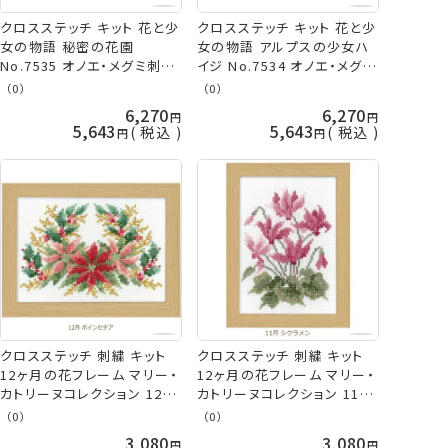
クロスステッチ キット 花と少
クロスステッチ キット 花と少
女の物語 秘密の花園
女の物語 アルプスの少女ハ
No.7535 オノエ・メグミ刺し
イジ No.7534 オノエ・メグミ
ゅうキットシリーズ ネコポス
刺しゅうキットシリーズ ネコ
（0）
（0）
可 オリムパス olm 手芸の山
ポス可 オリムパス olm 手芸
6,270
6,270
久
の山久
5,643
5,643
税込
税込
クロスステッチ 刺繍 キット
クロスステッチ 刺繍 キット
12ヶ月の花フレーム マリー・
12ヶ月の花フレーム マリー・
カトリーヌコレクション 12月
カトリーヌコレクション 11月
ポインセチア 7519 クロスス
シクラメン 7518 クロスステ
（0）
（0）
テッチ オリムパス 手芸の山
ッチ オリムパス 手芸の山久
3,080
3,080