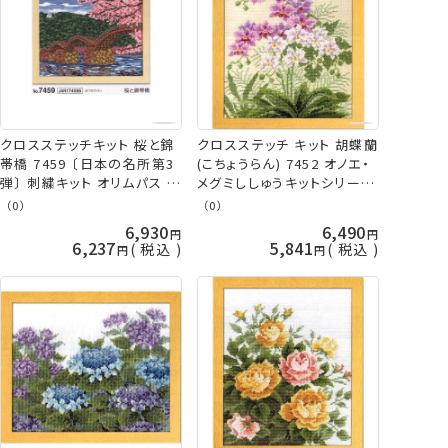
クロスステッチキット 桜と錦
クロスステッチ キット 胡蝶蘭
帯橋 7459 〔日本の名所第3
(こちょうらん) 7452 オノエ・
弾〕 刺繍キット オリムパス 手
メグミししゅうキットシリーズ
芸の山久
刺繍キット オリムパス 手芸
（0）
（0）
の山久
6,930
6,490
6,237
5,841
税込
税込