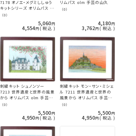
7178 オノエ・メグミししゅう
リムパス olm 手芸の山久
キットシリーズ オリムパス 手
（0）
芸の山久
（0）
5,060
4,180
4,554
3,762
税込
税込
刺繍キット シュノンソー
刺繍キット モン・サン・ミシェ
7213 世界遺産と世界の風景
ル 7211 世界遺産と世界の
から オリムパス olm 手芸の
風景から オリムパス 手芸の
山久
山久
（0）
（0）
5,500
5,500
4,950
4,950
税込
税込