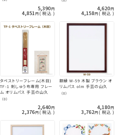
5,390
4,620
4,851
4,158
税込
税込
タペストリーフレーム(木目)
額縁 W-59 木製 ブラウン オ
TF-1 刺しゅう布専用 フレー
リムパス olm 手芸の山久
ム オリムパス 手芸の山久
（0）
（0）
2,640
4,180
2,376
3,762
税込
税込