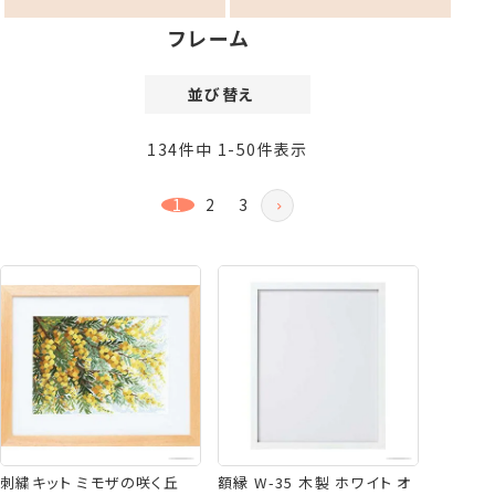
フレーム
並び替え
価格が安い順
134
件中
1
-
50
件表示
価格が高い順
新着順
1
2
3
登録順
おすすめ順
レビュー順
刺繍キット ミモザの咲く丘
額縁 W-35 木製 ホワイト オ