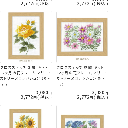
久
2,772
2,772
税込
税込
クロスステッチ 刺繍 キット
クロスステッチ 刺繍 キット
12ヶ月の花フレーム マリー・
12ヶ月の花フレーム マリー・
カトリーヌコレクション 10月
カトリーヌコレクション 9月
イエローローズ 7517 クロス
コスモス 7516 クロスステッ
（0）
（0）
ステッチ オリムパス 手芸の
チ オリムパス 手芸の山久
3,080
3,080
山久
2,772
2,772
税込
税込