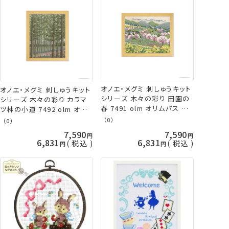
オノエ・メグミ 刺しゅうキット
オノエ・メグミ 刺しゅうキット
シリーズ 木々の彩り 田園の
シリーズ 木々の彩り カラマ
春 7491 olm オリムパス 手
ツ林の小道 7492 olm オリ
芸の山久
ムパス 手芸の山久
（0）
（0）
7,590
7,590
6,831
6,831
税込
税込