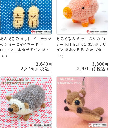
あみぐるみ キット ピーナッツ
あみぐるみ キット ぶたのドロ
のジミーとマイキー KIT-
シー KIT-ELT-01 エルタデザ
ELT-02 エルタデザイン あみ
イン あみぐるみ ぶた ブタ 豚
ぐるみ キーホルダー 手芸キ
手芸キット 日本あみぐるみ協
（0）
（0）
ット 日本あみぐるみ協会
会 KOU
2,640
3,300
KOU
2,376
2,970
税込
税込