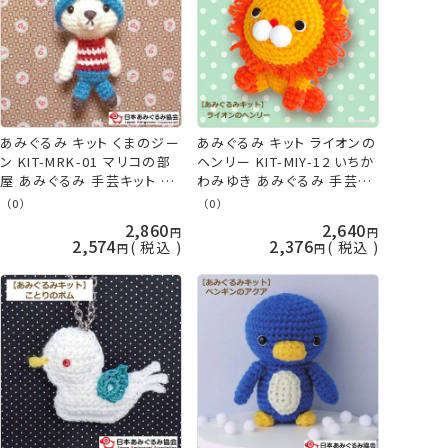
あみぐるみ キット くまのジー
あみぐるみ キット ライオンの
ン KIT-MRK-01 マリコの部
ヘンリー KIT-MIY-12 いちか
屋 あみぐるみ 手芸キット 日
わみゆき あみぐるみ 手芸キ
本あみぐるみ協会 KOU
ット 日本あみぐるみ協会
（0）
（0）
KOU
2,860
2,640
2,574
2,376
税込
税込