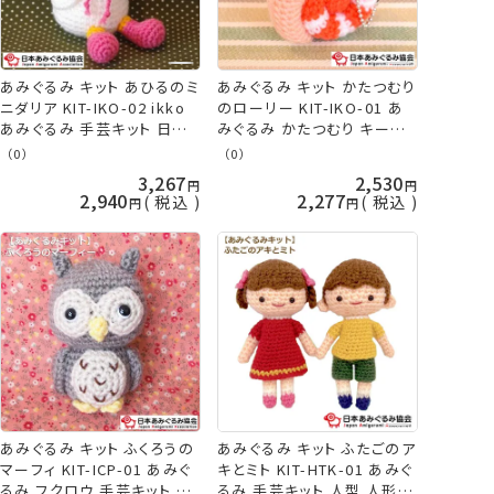
あみぐるみ キット あひるのミ
あみぐるみ キット かたつむり
ニダリア KIT-IKO-02 ikko
のローリー KIT-IKO-01 あ
あみぐるみ 手芸キット 日本
みぐるみ かたつむり キーホ
あみぐるみ協会 KOU
ルダー 手芸キット 日本あみ
（0）
（0）
ぐるみ協会 KOU
3,267
2,530
2,940
2,277
税込
税込
あみぐるみ キット ふくろうの
あみぐるみ キット ふたごのア
マーフィ KIT-ICP-01 あみぐ
キとミト KIT-HTK-01 あみぐ
るみ フクロウ 手芸キット 日
るみ 手芸キット 人型 人形