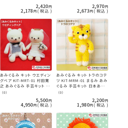
あみぐるみ協会 KOU
2,420
2,970
2,178
2,673
税込
税込
あみぐるみ キット ウエディン
あみぐるみ キット トラのコテ
グベア KIT-MRT-01 村田寛
ツ KIT-MRM-01 まるみ あみ
之 あみぐるみ 手芸キット 日
ぐるみ 手芸キット 日本あみぐ
本あみぐるみ協会 KOU
るみ協会 KOU
（0）
（0）
5,500
2,200
4,950
1,980
税込
税込