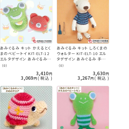
あみぐるみ キット かえるとく
あみぐるみ キット しろくまの
まのベビートイ KIT-ELT-12
ウォルター KIT-ELT-10 エル
エルタデザイン あみぐるみ
タデザイン あみぐるみ 手芸
手芸キット 日本あみぐるみ協
キット 日本あみぐるみ協会
（0）
（0）
会 KOU
KOU
3,410
3,630
3,069
3,267
税込
税込