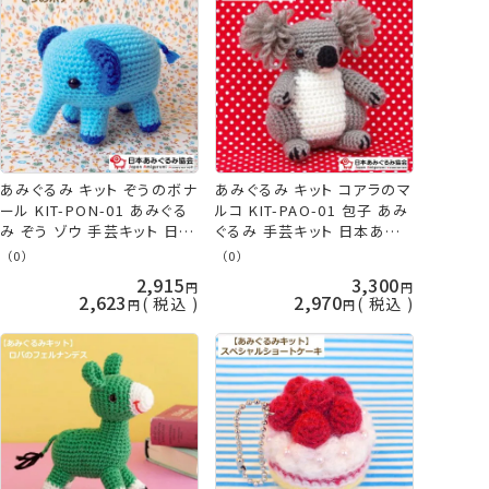
あみぐるみ キット ぞうのボナ
あみぐるみ キット コアラのマ
ール KIT-PON-01 あみぐる
ルコ KIT-PAO-01 包子 あみ
み ぞう ゾウ 手芸キット 日本
ぐるみ 手芸キット 日本あみぐ
あみぐるみ協会 KOU
るみ協会 KOU
（0）
（0）
2,915
3,300
2,623
2,970
税込
税込