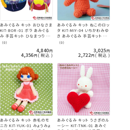
あみぐるみ キット おひなさま
あみぐるみ キット ねこのロッ
KIT-BOR-01 ボラ あみぐる
タ KIT-MIY-04 いちかわみゆ
み 手芸キット ひなまつり ひ
き あみぐるみ 手芸キット 日
な人形 日本あみぐるみ協会
本あみぐるみ協会 KOU
（0）
（0）
KOU
4,840
3,025
4,356
2,722
税込
税込
あみぐるみ キット 赤毛のモ
あみぐるみ キット うさぎのル
ニカ KIT-YUK-01 みょうみょ
ーシー KIT-TNK-01 あみぐ