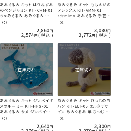
あみぐるみ キット はりねずみ
あみぐるみ キット ももんがの
のベンジャミン KIT-CHM-01
アレックス KIT-AMM-01
ちゃみぐるみ あみぐるみ 手
a☆mimo あみぐるみ 手芸キ
芸キット 日本あみぐるみ協会
ット 日本あみぐるみ協会 ネ
（0）
（0）
KOU
コポス可 KOU
2,860
3,080
2,574
2,772
税込
税込
在庫切れ
在庫切れ
あみぐるみ キット ジンベイザ
あみぐるみ キット ひつじのヨ
メのルーミー KIT-HPS-01
ハン KIT-ELT-05 エルタデザ
あみぐるみ サメ ジンベイザ
イン あみぐるみ 羊 ひつじ ヒ
メ 手芸キット 日本あみぐる
ツジ 手芸キット 日本あみぐ
（0）
（0）
み協会 KOU
るみ協会 KOU
2,640
3,300
2,376
2,970
税込
税込