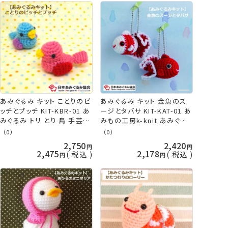
あみぐるみ キット ことりのピ
あみぐるみ キット 金魚のス
ッチとプッチ KIT-KBR-01 あ
ージとタバサ KIT-KAT-01 あ
みぐるみ トリ とり 鳥 手芸キ
みもの工房k-knit あみぐる
ット 日本あみぐるみ協会
み 手芸キット キンギョ 日本
（0）
（0）
KOU
あみぐるみ協会 KOU
2,750
2,420
2,475
2,178
税込
税込