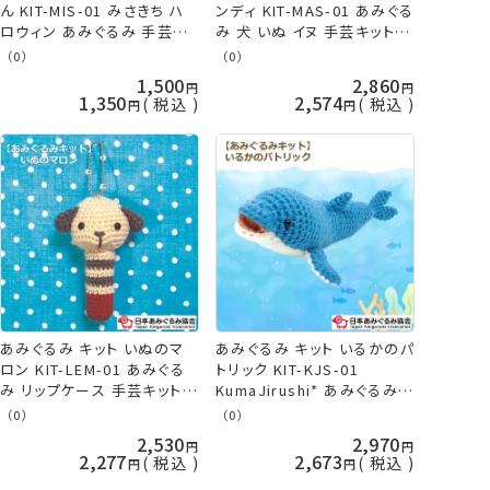
ん KIT-MIS-01 みさきち ハ
ンディ KIT-MAS-01 あみぐる
ロウィン あみぐるみ 手芸キ
み 犬 いぬ イヌ 手芸キット
ット 日本あみぐるみ協会 ネ
日本あみぐるみ協会 KOU
（0）
（0）
コポス可 KOU
1,500
2,860
1,350
2,574
税込
税込
あみぐるみ キット いぬのマ
あみぐるみ キット いるかのパ
ロン KIT-LEM-01 あみぐる
トリック KIT-KJS-01
み リップケース 手芸キット
KumaJirushi* あみぐるみ
日本あみぐるみ協会 KOU
手芸キット 日本あみぐるみ協
（0）
（0）
会 KOU
2,530
2,970
2,277
2,673
税込
税込