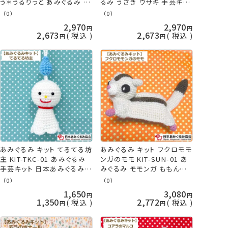
う＊うるりっと あみぐるみ 手
るみ うさぎ ウサギ 手芸キッ
芸キット 日本あみぐるみ協会
ト 日本あみぐるみ協会 KOU
（0）
（0）
KOU
2,970
2,970
2,673
2,673
税込
税込
あみぐるみ キット てるてる坊
あみぐるみ キット フクロモモ
主 KIT-TKC-01 あみぐるみ
ンガのモモ KIT-SUN-01 あ
手芸キット 日本あみぐるみ協
みぐるみ モモンガ ももんが
会 KOU
手芸キット 日本あみぐるみ協
（0）
（0）
会 KOU
1,650
3,080
1,350
2,772
税込
税込