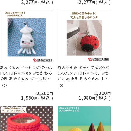
2,277
2,277
税込
税込
あみぐるみ キット いかのカル
あみぐるみ キット てんとうむ
ロス KIT-MIY-06 いちかわみ
しのハンナ KIT-MIY-05 いち
ゆき あみぐるみ キーホルダ
かわみゆき あみぐるみ 手芸
ー 手芸キット 日本あみぐる
キット 日本あみぐるみ協会
（0）
（0）
み協会 KOU
ネコポス可 KOU
2,200
2,200
1,980
1,980
税込
税込