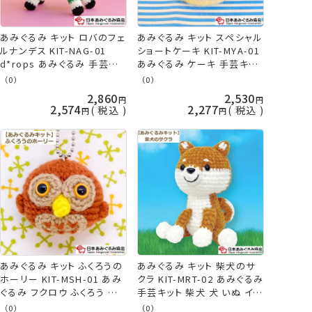
あみぐるみ キット ロバのフェ
あみぐるみ キット スペシャル
ルナンデス KIT-NAG-01
ショートケーキ KIT-MYA-01
d*rops あみぐるみ 手芸キッ
あみぐるみ ケーキ 手芸キッ
ト 日本あみぐるみ協会 KOU
ト 日本あみぐるみ協会 KOU
（0）
（0）
2,860
2,530
2,574
2,277
税込
税込
あみぐるみ キット ふくろうの
あみぐるみ キット 柴犬のサ
ホーリー KIT-MSH-01 あみ
クラ KIT-MRT-02 あみぐるみ
ぐるみ フクロウ ふくろう キ
手芸キット 柴犬 犬 いぬ イヌ
ーホルダー 手芸キット 日本
日本あみぐるみ協会 KOU
（0）
（0）