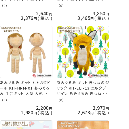
本あみぐるみ協会 KOU
日本あみぐるみ協会 KOU
（0）
（0）
2,640
3,850
2,376
3,465
税込
税込
あみぐるみ キット ヒトガタド
あみぐるみ キット きつねのジ
ール KIT-HRM-01 あみぐる
ャック KIT-ELT-13 エルタデ
み 手芸キット 人型 人形 推し
ザイン あみぐるみ きつね キ
ぬい 日本あみぐるみ協会
ツネ 手芸キット 日本あみぐ
（0）
（0）
KOU
るみ協会 KOU
2,200
2,970
1,980
2,673
税込
税込