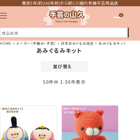
寛政5年(約230年前)から続く川越の老舗手芸用品店
0
HOME
メーカー（手編み・手芸）
日本あみぐるみ協会
あみぐるみキット
あみぐるみキット
注文履歴
ほしい物リスト
並び替え
価格が安い順
50
件中
1
-
50
件表示
価格が高い順
新着順
登録順
おすすめ順
レビュー順