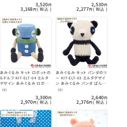
KOU
3,520
2,530
3,168
2,277
税込
税込
あみぐるみ キット ロボットの
あみぐるみ キット パンダのリ
ルドルフ KIT-ELT-04 エルタ
ー KIT-ELT-03 エルタデザイ
デザイン あみぐるみ ロボット
ン あみぐるみ パンダ ぱんだ
手芸キット 日本あみぐるみ協
手芸キット 日本あみぐるみ協
（0）
（0）
会 KOU
会 KOU
3,300
2,640
2,970
2,376
税込
税込