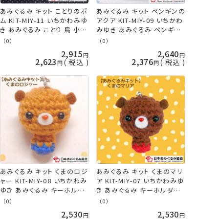
あみぐるみ キット ことりのポ
あみぐるみ キット ペンギンの
ム KIT-MIY-11 いちかわみゆ
アクア KIT-MIY-09 いちかわ
き あみぐるみ ことり 鳥 小鳥
みゆき あみぐるみ ペンギン
トリ キーホルダー チャーム
ぺんぎん 手芸キット 日本あ
（0）
（0）
手芸キット 日本あみぐるみ協
みぐるみ協会 KOU
2,915
2,640
会 KOU
2,623
2,376
税込
税込
あみぐるみ キット くまのロジ
あみぐるみ キット くまのマリ
ャー KIT-MIY-08 いちかわみ
ア KIT-MIY-07 いちかわみゆ
ゆき あみぐるみ キーホルダ
き あみぐるみ キーホルダー
ー 手芸キット 日本あみぐる
手芸キット 日本あみぐるみ協
（0）
（0）
み協会 KOU
会 KOU
2,530
2,530