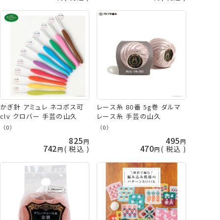
かぎ針 アミュレ ネコポス可
レース糸 80番 5g巻 ダルマ
clv クロバー 手芸の山久
レース糸 手芸の山久
（0）
（0）
825
495
742
470
税込
税込