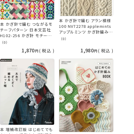
本 かぎ針で編む アラン模様
本 かぎ針で編む つながるモ
100 NV72278 applemints
チーフパターン 日本文芸社
アップルミンツ かぎ針編み
H102-256 かぎ針 モチーフ
ネコポス可 日本ヴォーグ社
（0）
編み 手編み ハマナカ ネコポ
（0）
手芸の山久
ス可
1,870
1,980
税込
税込
本 増補改訂版 はじめてでも