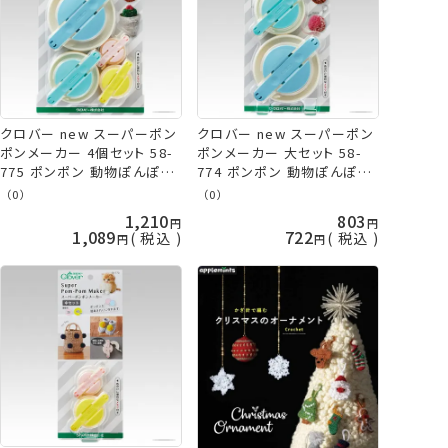
クロバー new スーパーポン
クロバー new スーパーポン
ポンメーカー 4個セット 58-
ポンメーカー 大セット 58-
775 ポンポン 動物ぽんぽん
774 ポンポン 動物ぽんぽん
clv 手芸の山久
clv 手芸の山久
（0）
（0）
1,210
803
1,089
722
税込
税込