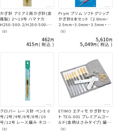
かぎ針 アミアミ両かぎ針(金
Prym プリム ソフトグリップ
属製) 2～10号 ハマナカ
かぎ針8本セット （2.0mm・
H250-500-2/H250-500-
2.5mm・3.0mm・3.5mm・
3/H250-500-4/H250-500-
4.0mm・4.5mm・5.0mm・
（0）
（0）
5/H250-500-7/H250-500-
6.0mm） 195970 編み針 ド
462
5,610
8 ネコポス可 手芸の山久
イツ社 Prym プリム ミササ
415
5,049
税込
税込
手芸の山久
クロバー レース針 ペンE 0
ETIMO エティモ かぎ針セッ
号/2号/4号/6号/8号/10
ト TEG-001 プレミアムゴー
号/12号 レース編み ネコポ
ルド(金柄はさみタイプ) 編み
ス可 clv 手芸の山久
針 チューリップ terai 手芸
（0）
（0）