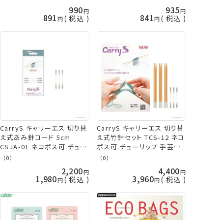
990
935
891
841
税込
税込
CarryS キャリーエス 切り替
CarryS キャリーエス 切り替
え式あみ針コード 5cm
え式竹針セット TCS-12 ネコ
CSJA-01 ネコポス可 チュー
ポス可 チューリップ 手芸の
リップ 手芸の山久
山久
（0）
（0）
2,200
4,400
1,980
3,960
税込
税込