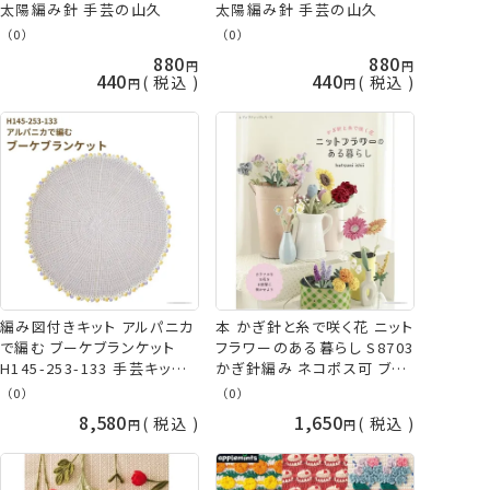
太陽編み針 手芸の山久
太陽編み針 手芸の山久
（0）
（0）
880
880
440
440
税込
税込
本 かぎ針と糸で咲く花 ニット
編み図付きキット アルパニカ
フラワーのある暮らし S8703
で編む ブーケブランケット
かぎ針編み ネコポス可 ブテ
H145-253-133 手芸キット
ィック社 手芸の山久
アルパニカ ブランケット ブー
（0）
（0）
ケ ハマナカ 編み物 キット か
8,580
1,650
税込
税込
ぎ針 かぎ針編み かわいい