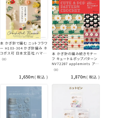
本 かぎ針で編む ニットフラワ
ー H103-304 かぎ針編み ネ
コポス可 日本文芸社 ハマナ
本 かぎ針の編み続きモチー
カ 手芸の山久
フ キュート＆ポップパターン
（0）
NV72287 applemints アッ
プルミンツ かぎ針編み ネコ
（0）
ポス可 日本ヴォーグ社 手芸
1,650
1,870
税込
税込
の山久