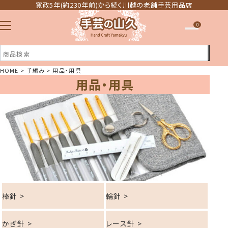
寛政5年(約230年前)から続く川越の老舗手芸用品店
0
HOME
手編み
用品・用具
用品・用具
注文履歴
ほしい物リスト
棒針 >
輪針 >
かぎ針 >
レース針 >