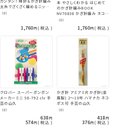
カンタン！ 棒針＆かぎ針編み
本 やさしくわかる はじめて
太糸でざくざく編めるニット
のかぎ針編みBOOK
帽 NV82031 applemints
NV70838 かぎ針編み ネコポ
（0）
ネコポス可 日本ヴォーグ社
ス可 日本ヴォーグ社 手芸の
（0）
山久
1,760
1,760
税込
税込
クロバー スーパーポンポン
かぎ針 アミアミ片かぎ針(金
メーカーミニ 58-792 clv 手
属製) 2～10号 ハマナカ ネコ
芸の山久
ポス可 手芸の山久
（0）
（0）
638
418
574
376
税込
税込