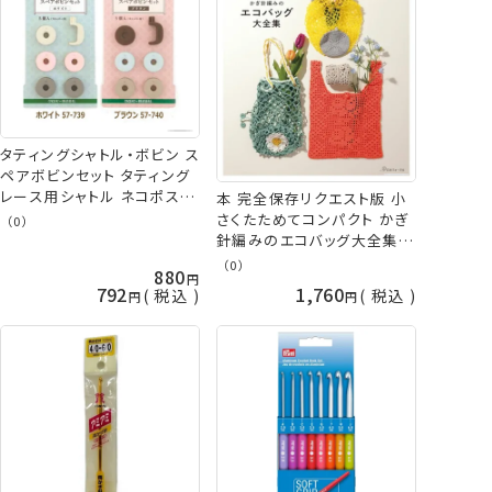
タティングシャトル・ボビン ス
ペアボビンセット タティング
レース用シャトル ネコポス可
本 完全保存リクエスト版 小
clv クロバー 手芸の山久
さくたためてコンパクト かぎ
（0）
針編みのエコバッグ大全集
NV72288 applemints ネコ
（0）
880
ポス可 日本ヴォーグ社 手芸
792
1,760
税込
税込
の山久