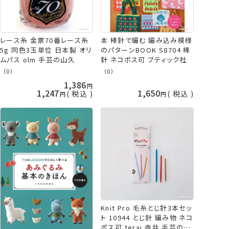
レース糸 金票70番レース糸
本 棒針で編む 編み込み模様
5g 同色3玉単位 日本製 オリ
のパターンBOOK S8704 棒
ムパス olm 手芸の山久
針 ネコポス可 ブティック社
（0）
（0）
1,386
1,247
1,650
税込
税込
Knit Pro 毛糸とじ針3本セッ
ト 10944 とじ針 編み物 ネコ
ポス可 terai 寺井 手芸の山