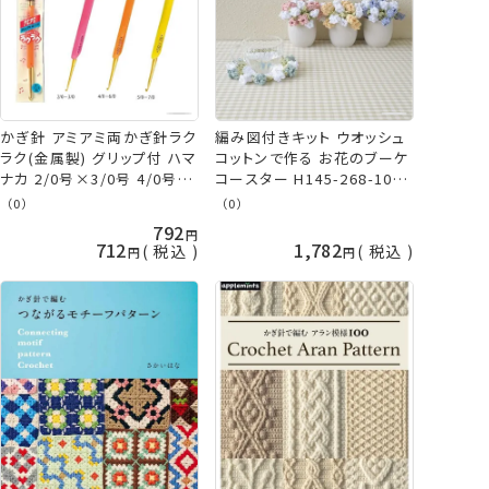
かぎ針 アミアミ両かぎ針ラク
編み図付きキット ウオッシュ
ラク(金属製) グリップ付 ハマ
コットンで作る お花のブーケ
ナカ 2/0号×3/0号 4/0号
コースター H145-268-107
×6/0号 5/0号×7/0号 ネコ
手芸キット ウオッシュコット
（0）
（0）
ポス可 手芸の山久
ン ハマナカ 編み物 キット か
792
ぎ針 かぎ針編み かわいい
712
1,782
税込
税込