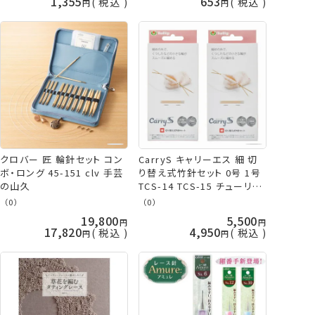
1,355
653
税込
税込
クロバー 匠 輪針セット コン
CarryS キャリーエス 細 切
ボ・ロング 45-151 clv 手芸
り替え式竹針セット 0号 1号
の山久
TCS-14 TCS-15 チューリッ
プ 手芸の山久
（0）
（0）
19,800
5,500
17,820
4,950
税込
税込