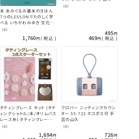
久
（0）
本 あみぐるみ基本のきほん
7つのLESSONでたのしく学
べる いちかわみゆき 文化出
版局 ネコポス可 手芸の山久
（0）
495
1,760
469
税込
税込
タティングレース キット (タテ
クロバー ニッティングカウン
ィングシャトル/本/オリムパス
ター 55-722 ネコポス可 手
レース糸) タティングレースス
芸の山久
ターターセット 初心者 レース
（0）
（0）
編み
1,694
726