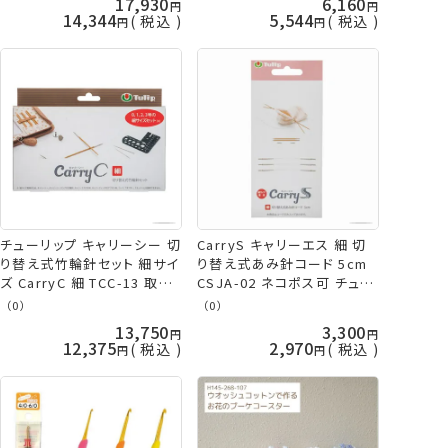
17,930
6,160
14,344
5,544
税込
税込
チューリップ キャリーシー 切
CarryS キャリーエス 細 切
り替え式竹輪針セット 細サイ
り替え式あみ針コード 5cm
ズ CarryC 細 TCC-13 取寄
CSJA-02 ネコポス可 チュー
せ商品 terai 手芸の山久
リップ 手芸の山久
（0）
（0）
13,750
3,300
12,375
2,970
税込
税込