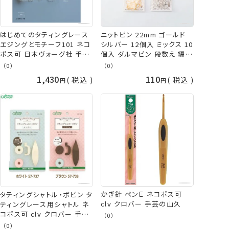
はじめてのタティングレース
ニットピン 22mm ゴールド
エジングとモチーフ101 ネコ
シルバー 12個入 ミックス 10
ポス可 日本ヴォーグ社 手芸
個入 ダルマピン 段数え 編み
の山久
物 目印 ネコポス可 terai 寺
（0）
（0）
井 手芸の山久
1,430
110
税込
税込
かぎ針 ペンＥ ネコポス可
タティングシャトル・ボビン タ
clv クロバー 手芸の山久
ティングレース用シャトル ネ
コポス可 clv クロバー 手芸
（0）
の山久
（0）