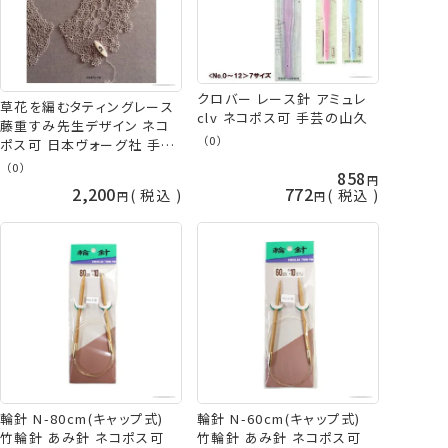
クロバー レース針 アミュレ
草花を編むタティングレース
clv ネコポス可 手芸の山久
藤重すみ先生デザイン ネコ
（0）
ポス可 日本ヴォーグ社 手芸
の山久
（0）
858
2,200
772
税込
税込
輪針 N-80cm(キャップ式)
輪針 N-60cm(キャップ式)
竹輪針 あみ針 ネコポス可
竹輪針 あみ針 ネコポス可