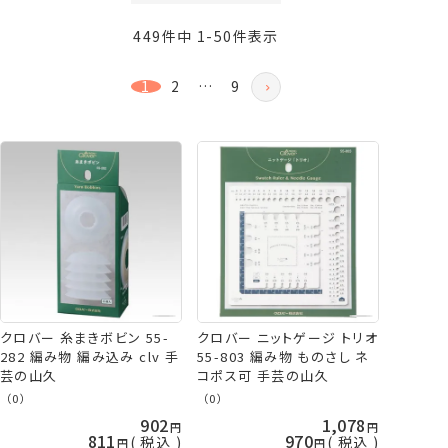
価格が安い順
449
件中
1
-
50
件表示
価格が高い順
新着順
1
2
…
9
登録順
おすすめ順
レビュー順
クロバー 糸まきボビン 55-
クロバー ニットゲージ トリオ
282 編み物 編み込み clv 手
55-803 編み物 ものさし ネ
芸の山久
コポス可 手芸の山久
（0）
（0）
902
1,078
811
970
税込
税込