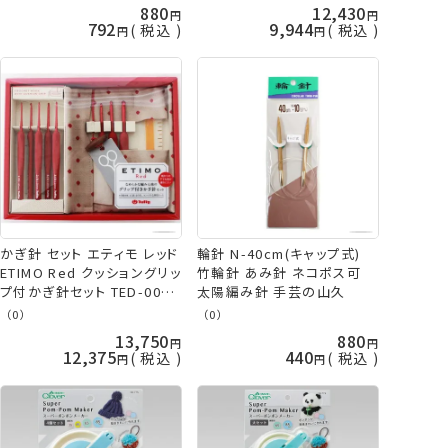
の山久
880
12,430
792
9,944
税込
税込
かぎ針 セット エティモ レッド
輪針 N-40cm(キャップ式)
ETIMO Red クッショングリッ
竹輪針 あみ針 ネコポス可
プ付かぎ針セット TED-001
太陽編み針 手芸の山久
チューリップ terai 手芸の山
（0）
（0）
久
13,750
880
12,375
440
税込
税込