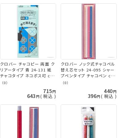
クロバー チャコピー 両面 ク
クロバー ノック式チャコペル
リアータイプ 青 24-131 紙
替え芯セット 24-095 シャー
チャコタイプ ネコポス可 clv
プペンタイプ チャコペン clv
手芸の山久
ネコポス可 手芸の山久
（0）
（0）
715
440
643
396
税込
税込