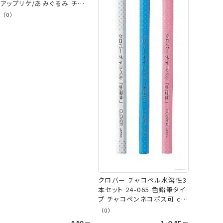
アップリケ/あみぐるみ チャコ
ペン clv ネコポス可 手芸の
（0）
山久
クロバー チャコペル水溶性3
本セット 24-065 色鉛筆タイ
プ チャコペンネコポス可 clv
手芸の山久
（0）