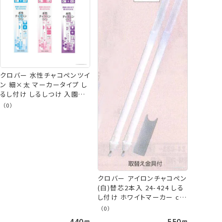
クロバー 水性チャコペンツイ
ン 細×太 マーカータイプ し
るし付け しるしつけ 入園入
学/通園通学 clv ネコポス可
（0）
手芸の山久
クロバー アイロンチャコペン
(白)替芯2本入 24-424 しる
し付け ホワイトマーカー clv
ネコポス可 手芸の山久
（0）
440
550