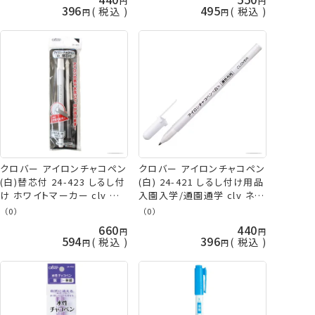
396
495
税込
税込
クロバー アイロンチャコペン
クロバー アイロンチャコペン
(白)替芯付 24-423 しるし付
(白) 24-421 しるし付け用品
け ホワイトマーカー clv ネ
入園入学/通園通学 clv ネコ
コポス可 手芸の山久
ポス可 手芸の山久
（0）
（0）
660
440
594
396
税込
税込