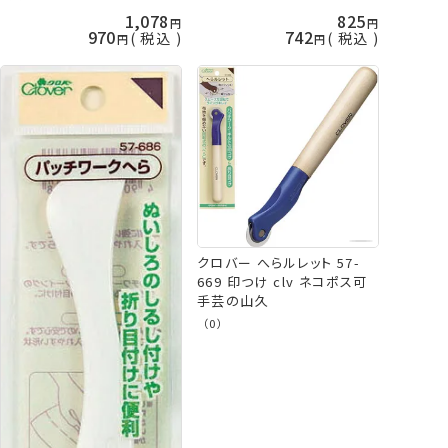
1,078
825
970
742
税込
税込
クロバー へらルレット 57-
669 印つけ clv ネコポス可
手芸の山久
（0）