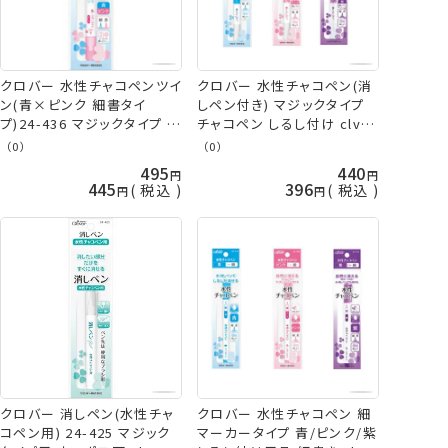
クロバー 水性チャコペンツイ
クロバー 水性チャコペン(消
ン(青×ピンク 細書タイ
しペン付き) マジックタイプ
プ)24-436 マジックタイプ し
チャコペン しるし付け clv ネ
るしつけ 洋裁 clv ネコポス
コポス可 手芸の山久
（0）
（0）
可 手芸の山久
495
440
445
396
税込
税込
クロバー 消しペン(水性チャ
クロバー 水性チャコペン 細
コペン用) 24-425 マジック
マーカータイプ 青/ピンク/紫