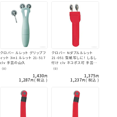
クロバー ルレット グリップフ
クロバー Nダブルルレット
ィット 3in1 ルレット 21-517
21-051 型紙写しに！ しるし
clv 手芸の山久
付け clv ネコポス可 手芸の
山久
（0）
（0）
1,430
1,375
1,287
1,237
税込
税込