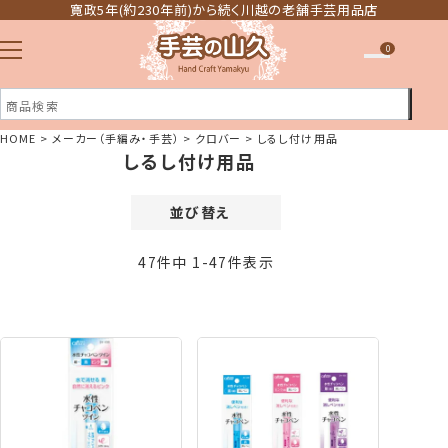
寛政5年(約230年前)から続く川越の老舗手芸用品店
0
HOME
メーカー（手編み・手芸）
クロバー
しるし付け用品
しるし付け用品
注文履歴
ほしい物リスト
並び替え
価格が安い順
47
件中
1
-
47
件表示
価格が高い順
新着順
登録順
おすすめ順
レビュー順