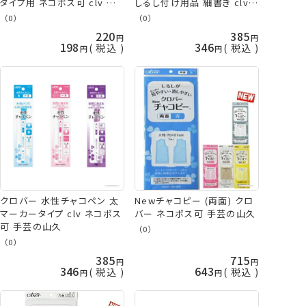
タイプ用 ネコポス可 clv 手
しるし付け用品 細書き clv
芸の山久
ネコポス可 手芸の山久
（0）
（0）
220
385
198
346
税込
税込
Newチャコピー (両面) クロ
クロバー 水性チャコペン 太
バー ネコポス可 手芸の山久
マーカータイプ clv ネコポス
可 手芸の山久
（0）
（0）
385
715
346
643
税込
税込