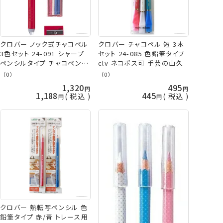
クロバー ノック式チャコペル
クロバー チャコペル 短 3本
3色セット 24-091 シャープ
セット 24-085 色鉛筆タイプ
ペンシルタイプ チャコペン し
clv ネコポス可 手芸の山久
るし付け clv ネコポス可 手
（0）
（0）
芸の山久
1,320
495
1,188
445
税込
税込
クロバー 熱転写ペンシル 色
鉛筆タイプ 赤/青 トレース用