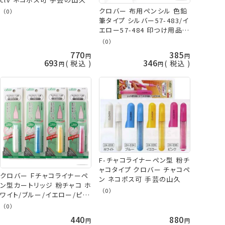
クロバー 布用ペンシル 色鉛
（0）
筆タイプ シルバー57-483/イ
エロー57-484 印つけ用品
clv ネコポス可 手芸の山久
（0）
770
385
693
346
税込
税込
F-チャコライナーペン型 粉チ
ャコタイプ クロバー チャコペ
クロバー Ｆチャコライナーペ
ン ネコポス可 手芸の山久
ン型カートリッジ 粉チャコ ホ
（0）
ワイト/ブルー/イエロー/ピン
ク チャコペン パウダータイプ
（0）
ネコポス可 手芸の山久
440
880