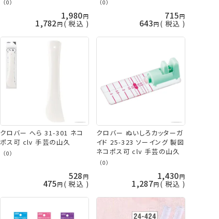
山久
（0）
（0）
1,980
715
1,782
643
税込
税込
クロバー へら 31-301 ネコ
クロバー ぬいしろカッターガ
ポス可 clv 手芸の山久
イド 25-323 ソーイング 製図
ネコポス可 clv 手芸の山久
（0）
（0）
528
1,430
475
1,287
税込
税込