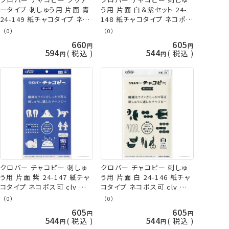
ータイプ 刺しゅう用 片面 青
う用 片面 白＆紫セット 24-
24-149 紙チャコタイプ ネコ
148 紙チャコタイプ ネコポス
ポス可 clv 手芸の山久
可 clv 手芸の山久
（0）
（0）
660
605
594
544
税込
税込
クロバー チャコピー 刺しゅ
クロバー チャコピー 刺しゅ
う用 片面 紫 24-147 紙チャ
う用 片面 白 24-146 紙チャ
コタイプ ネコポス可 clv 手
コタイプ ネコポス可 clv 手
芸の山久
芸の山久
（0）
（0）
605
605
544
544
税込
税込