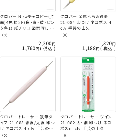
クロバー Newチャコピー(片
クロバー 金属へら＆鉄筆
面)4色セット(白・青・黄・ピン
21-084 印つけ ネコポス可
ク各1) 紙チャコ 図案写し チ
clv 手芸の山久
ャコ 印つけ しるし付け ソー
（0）
（0）
イング 和洋裁 clv ネコポス
2,200
1,320
可 手芸の山久
1,760
1,188
税込
税込
クロバー トレーサー 鉄筆タ
クロバー トレーサー ツイン
イプ 21-083 細線/太線 印つ
21-082 太・細 印つけ ネコ
け ネコポス可 clv 手芸の山
ポス可 clv 手芸の山久
久
（0）
（0）