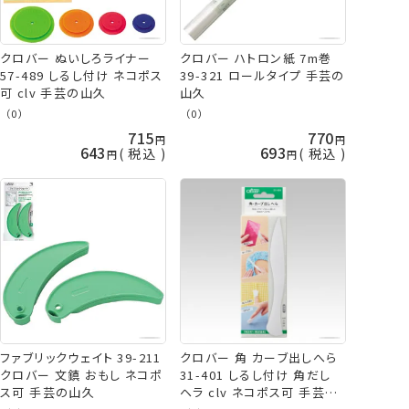
クロバー ぬいしろライナー
クロバー ハトロン紙 7m巻
57-489 しるし付け ネコポス
39-321 ロールタイプ 手芸の
可 clv 手芸の山久
山久
（0）
（0）
715
770
643
693
税込
税込
ファブリックウェイト 39-211
クロバー 角 カーブ出しへら
クロバー 文鎮 おもし ネコポ
31-401 しるし付け 角だし
ス可 手芸の山久
ヘラ clv ネコポス可 手芸の