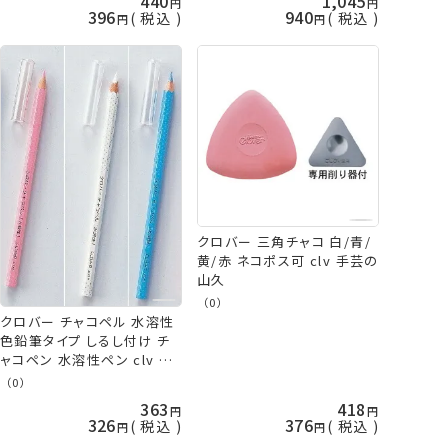
440
1,045
396
940
税込
税込
クロバー 三角チャコ 白/青/
黄/赤 ネコポス可 clv 手芸の
山久
（0）
クロバー チャコペル 水溶性
色鉛筆タイプ しるし付け チ
ャコペン 水溶性ペン clv ネ
コポス可 手芸の山久
（0）
363
418
326
376
税込
税込