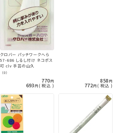
クロバー パッチワークへら
57-686 しるし付け ネコポス
可 clv 手芸の山久
（0）
770
858
693
772
税込
税込