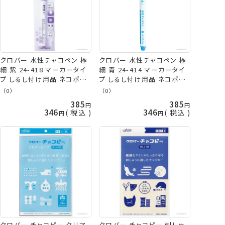
クロバー 水性チャコペン 極
クロバー 水性チャコペン 極
細 紫 24-418 マーカータイ
細 青 24-414 マーカータイ
プ しるし付け用品 ネコポス
プ しるし付け用品 ネコポス
可 clv 手芸の山久
可 clv 手芸の山久
（0）
（0）
385
385
346
346
税込
税込
クロバー チャコピー クリア
クロバー チャコピー 刺しゅ