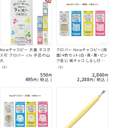
Newチャコピー 片面 ネコポ
クロバー Newチャコピー(両
ス可 クロバー clv 手芸の山
面)4色セット(白・青・黄・ピン
久
ク各1) 紙チャコ しるし付け
チャコペーパー clv ネコポス
（0）
（0）
可 手芸の山久
550
2,860
495
2,288
税込
税込