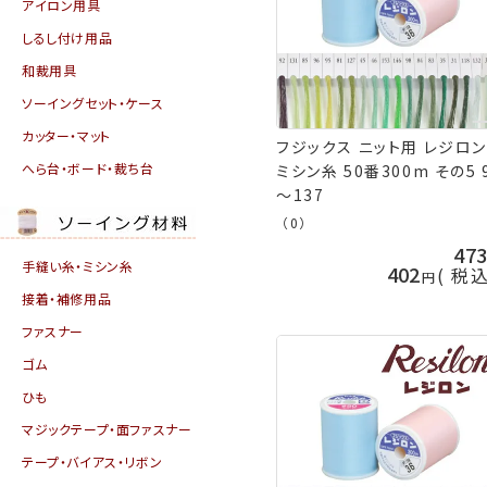
アイロン用具
しるし付け用品
和裁用具
ソーイングセット・ケース
カッター・マット
フジックス ニット用 レジロン
へら台・ボード・裁ち台
ミシン糸 50番300m その5 92
～137
（0）
47
手縫い糸・ミシン糸
402
税
接着・補修用品
ファスナー
ゴム
ひも
マジックテープ・面ファスナー
テープ・バイアス・リボン