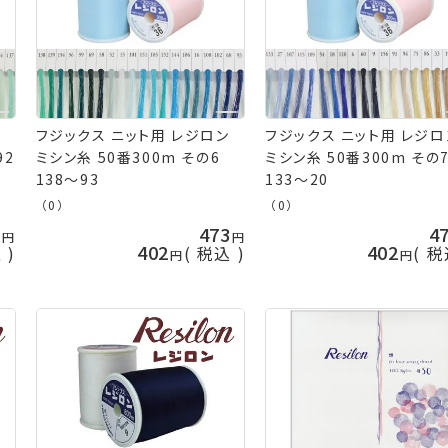
フジックス ニット用 レジロン
フジックス ニット用 レジロ
ミシン糸 50番300m その6
ミシン糸 50番300m その
138～93
133～20
（0）
（0）
3
473
4
402
402
込
税込
税