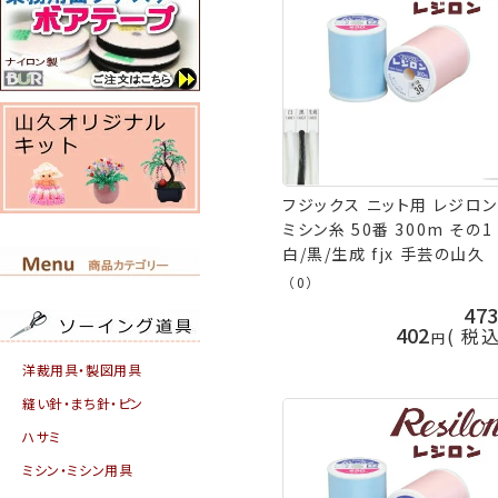
フジックス ニット用 レジロン
ミシン糸 50番 300m その1
白/黒/生成 fjx 手芸の山久
（0）
47
402
税
洋裁用具・製図用具
縫い針・まち針・ピン
ハサミ
ミシン・ミシン用具