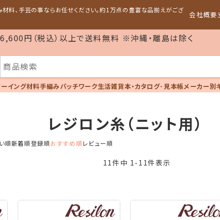
編み材料、手芸の事ならお任せください。約1万点の豊富な品揃えがござ
会社概要
6,600円（税込）以上で送料無料 ※沖縄・離島は除く
ソーイング材料
手編み
パッチワーク
生活雑貨
本・カタログ･見本帳
メーカー別
レジロン糸（ニット用）
い順
新着順
登録順
おすすめ順
レビュー順
11
件中
1
-
11
件表示