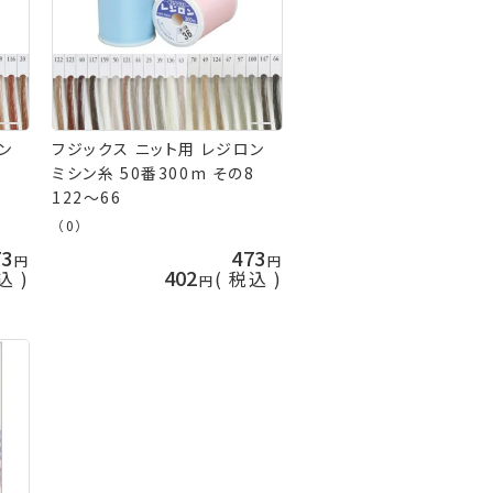
ン
フジックス ニット用 レジロン
7
ミシン糸 50番300m その8
122～66
（0）
73
473
402
込
税込