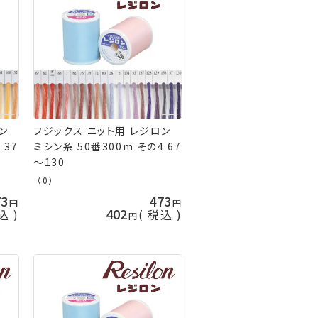
ン
フジックス ニット用 レジロン
 37
ミシン糸 50番300m その4 67
～130
（0）
73
473
402
込
税込