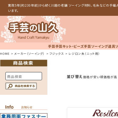
寛政5年(約230年前)から続く川越の老舗 ソーイング材料、毛糸などの手
います。
手芸
手芸キット・ビーズ手芸
ソーイング道具
HOME
メーカー（ソーイング）
フジックス
レジロン糸（ニット用）
並び替え
価格が安い順
価格が高