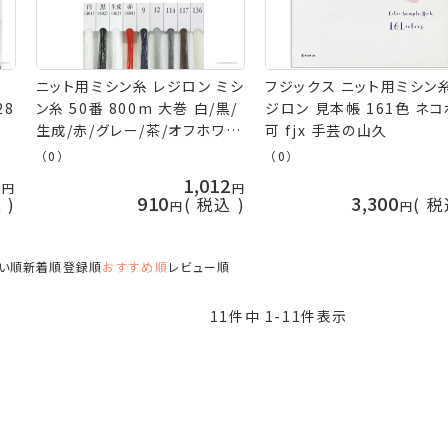
ニット用ミシン糸 レジロン ミシ
フジックス ニット用ミシン糸
28
ン糸 50番 800m 大巻 白/黒/
ジロン 見本帳 161色 ネ
生成/赤/グレー/茶/オフホワイ
可 fjx 手芸の山久
ト フジックス fjx 手芸の山久
（0）
（0）
3
1,012
910
3,300
込
税込
税
い順
新着順
登録順
おすすめ順
レビュー順
11
件中
1
-
11
件表示