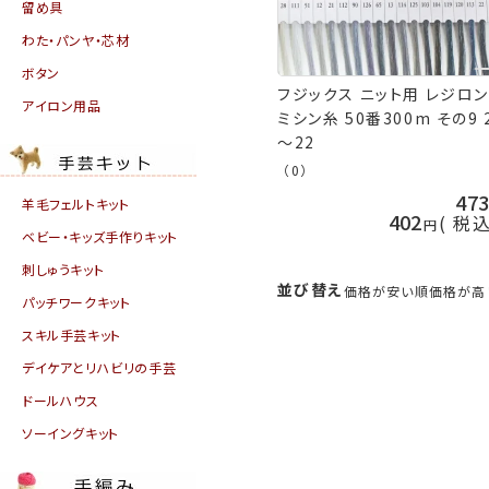
留め具
わた・パンヤ・芯材
ボタン
フジックス ニット用 レジロン
アイロン用品
ミシン糸 50番300m その9 
～22
（0）
47
羊毛フェルトキット
402
税
ベビー・キッズ手作りキット
刺しゅうキット
並び替え
価格が安い順
価格が高
パッチワークキット
スキル手芸キット
デイケアとリハビリの手芸
ドールハウス
ソーイングキット