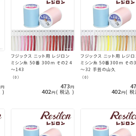
フジックス ニット用 レジロン
フジックス ニット用 レジロ
ミシン糸 50番 300m その2 4
ミシン糸 50番300m その3
～143
～32 手芸の山久
（0）
（0）
3
473
4
402
402
込
税込
税