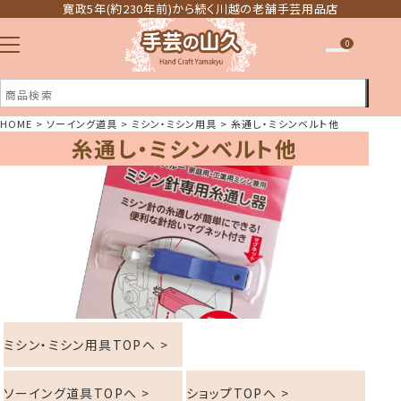
寛政5年(約230年前)から続く川越の老舗手芸用品店
0
HOME
ソーイング道具
ミシン・ミシン用具
糸通し・ミシンベルト他
糸通し・ミシンベルト他
注文履歴
ほしい物リスト
ミシン・ミシン用具TOPへ >
ソーイング道具TOPへ >
ショップTOPへ >