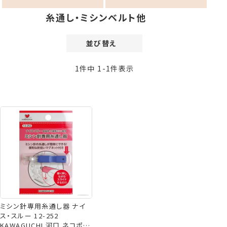
糸通し・ミシンベルト他
並び替え
価格が安い順
1
件中
1
-
1
件表示
価格が高い順
新着順
登録順
おすすめ順
レビュー順
ミシン針専用糸通し器 ナイ
ス・スルー 12-252
KAWAGUCHI 河口 ネコポス