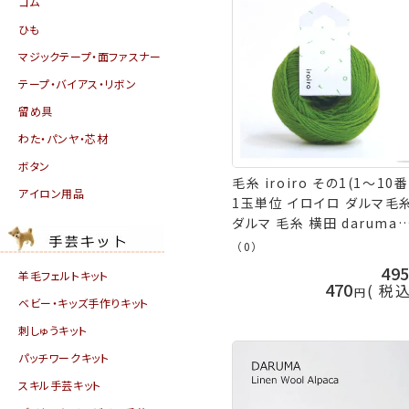
ゴム
ひも
マジックテープ・面ファスナー
テープ・バイアス・リボン
留め具
わた・パンヤ・芯材
ボタン
毛糸 iroiro その1(1～10番
アイロン用品
1玉単位 イロイロ ダルマ毛
ダルマ 毛糸 横田 daruma
ykt 手芸の山久
（0）
49
羊毛フェルトキット
470
税
ベビー・キッズ手作りキット
刺しゅうキット
パッチワークキット
スキル手芸キット