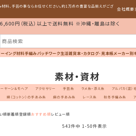
編み材料、手芸の事ならお任せください。約1万点の豊富な品揃えがござ
会社概要
6,600円（税込）以上で送料無料 ※沖縄・離島は除く
ソーイング材料
手編み
パッチワーク
生活雑貨
本・カタログ･見本帳
メーカー別
素材・資材
シーヤーン＆モヘア
アクセサリー
手芸糸
ラメ糸・添え糸
アルパカ（混）
綿（コットン）の手あみ糸
麻の手あみ糸
レース糸
秋冬手編み糸
い順
新着順
登録順
おすすめ順
レビュー順
543
件中
1
-
50
件表示