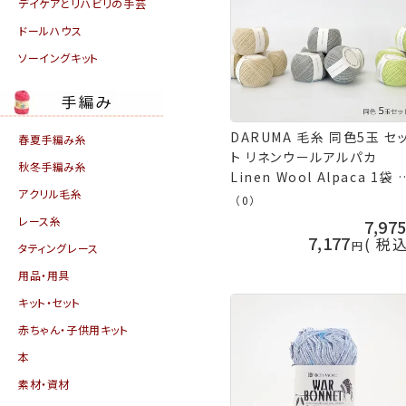
デイケアとリハビリの手芸
ドールハウス
ソーイングキット
DARUMA 毛糸 同色5玉 セ
春夏手編み糸
ト リネンウールアルパカ
秋冬手編み糸
Linen Wool Alpaca 1袋 
アクリル毛糸
夏毛糸 ニット 編み物 キット
（0）
編み カーディガン セーター 
レース糸
7,97
ルマ 毛糸 横田 daruma 手
7,177
税
タティングレース
の山久
用品・用具
キット・セット
赤ちゃん・子供用キット
本
素材・資材