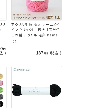
リリ
アクリル毛糸 極太 ホームメイ
糸
ド アクリックLL 極太 1玉単位
日本製 アクリル 毛糸 hama
ハマナカ 手芸の山久
（0）
60
187
込
税込