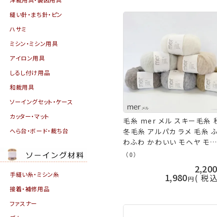
縫い針・まち針・ピン
ハサミ
ミシン・ミシン用具
アイロン用具
しるし付け用品
和裁用具
ソーイングセット・ケース
カッター・マット
毛糸 mer メル スキー毛糸 
へら台・ボード・裁ち台
冬毛糸 アルパカ ラメ 毛糸 
わふわ かわいい モヘヤ モ
くすみカラー 元廣
（0）
2,20
手縫い糸・ミシン糸
1,980
税
接着・補修用品
ファスナー