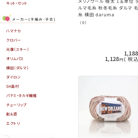
メリノウール 極太 1玉単位 
キット・セット
ルマ毛糸 秋冬毛糸 ダルマ 
糸 横田 daruma
（0）
ハマナカ
クロバー
元廣（スキー）
1,18
1,128
税
オリムパス
横田（ダルマ）
ダイロン
SH島村
パナミ・タカギ繊維
チューリップ
創＆遊
エクトリ