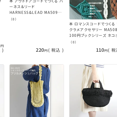
ダ
本 アウトドアコードでつくる ハ
毛
ーネス＆リード
HARNESS&LEAD MA5090
首輪 ハーネス リード ネコポス
（0）
本 ロマンスコードでつくる
可 メルヘンアート 手芸の山久
クラメアクセサリー MA508
100円ブックシリーズ ネコ
可 メルヘンアート 手芸の
（0）
8
220
110
込
税込
税