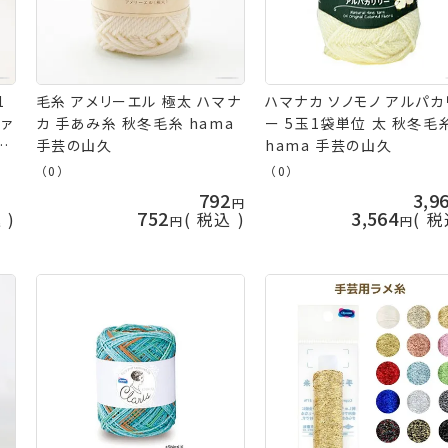
1
毛糸 アメリーエル 極太 ハマナ
ハマナカ ソノモノ アルパカ
ファ
カ 手あみ糸 秋冬毛糸 hama
ー 5玉1袋単位 太 秋冬毛
山
手芸の山久
hama 手芸の山久
（0）
（0）
792
3,9
752
3,564
込
税込
税