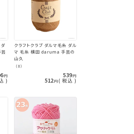
 ダ
クラフトクラブ ダルマ毛糸 ダル
手芸
マ 毛糸 横田 daruma 手芸の
山久
（0）
96
539
512
込
税込