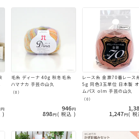
オリムパス 手芸の山久
秋
毛糸 ディーナ 40g 秋冬毛糸
レース糸 金票70番レース
ふ
ハマナカ 手芸の山久
5g 同色3玉単位 日本製 
ヘア
ムパス olm 手芸の山久
（0）
（0）
0
946
1,3
898
1,247
込
税込
税