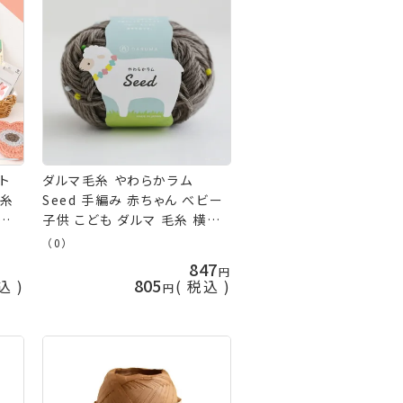
ト
ダルマ毛糸 やわらかラム
毛糸
Seed 手編み 赤ちゃん べビー
 編
子供 こども ダルマ 毛糸 横田
ータ
daruma ykt 手芸の山久
（0）
アミ
847
じ針
805
込
税込
 チ
針編
の山