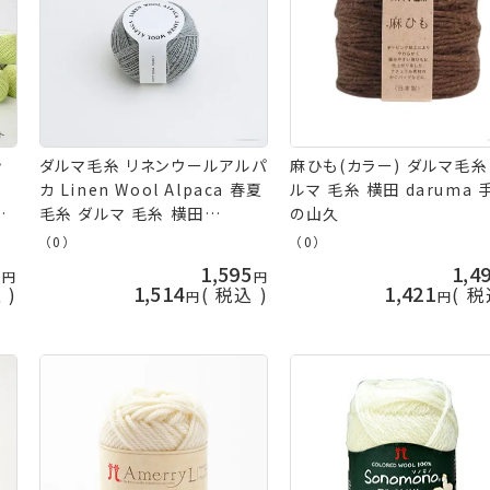
ッ
ダルマ毛糸 リネンウールアルパ
麻ひも(カラー) ダルマ毛糸
カ Linen Wool Alpaca 春夏
ルマ 毛糸 横田 daruma 
春
毛糸 ダルマ 毛糸 横田
の山久
 手
daruma
（0）
（0）
ダ
5
1,595
1,4
芸
1,514
1,421
込
税込
税