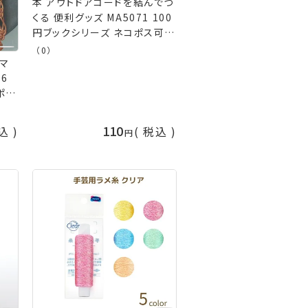
本 アウトドアコードを結んでつ
くる 便利グッズ MA5071 100
円ブックシリーズ ネコポス可
メルヘンアート 手芸の山久
（0）
 マ
6
ポス
山久
110
込
税込