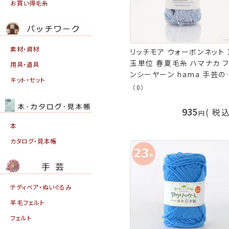
お買い得毛糸
素材・資材
リッチモア ウォーボンネット 
玉単位 春夏毛糸 ハマナカ 
用具・道具
ンシーヤーン hama 手芸の
キット・セット
久
（0）
935
税
本
カタログ・見本帳
テディベア・ぬいぐるみ
羊毛フェルト
フェルト