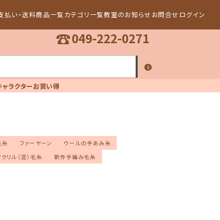
支払い・送料
商品一覧
カテゴリ一覧
教室のお知らせ
お問合せ
ログイン
☎
049-222-0271
0
キャラクター
お買い得
毛糸
ファーヤーン
ウールの手あみ糸
アクリル（混）毛糸
新作手編み毛糸