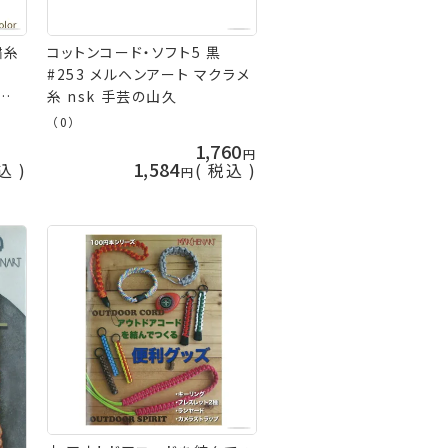
繍糸
コットンコード・ソフト5 黒
#253 メルヘンアート マクラメ
の山
糸 nsk 手芸の山久
（0）
1,760
1,584
込
税込