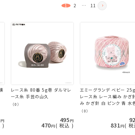
1
2
…
11
横
レース糸 80番 5g巻 ダルマレ
エミーグランデ ベビー 25
ース糸 手芸の山久
レース糸 レース編み かぎ
み かぎ針 白 ピンク 青 水
（0）
緑 茶色 黄色 ホワイト パ
（0）
ル ブルー グリーン ブラウン
0
495
9
エロー オレンジ グレー ベ
470
831
込
税込
税
糸 赤ちゃん 編み物 毛糸 o