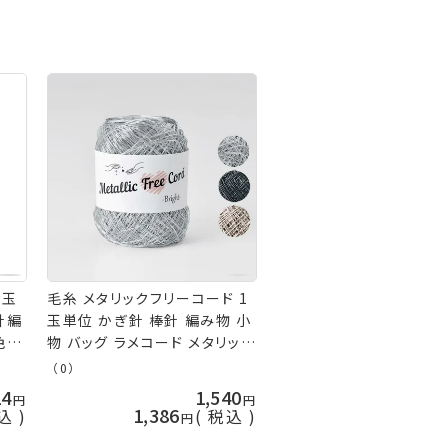
g玉
毛糸 メタリックフリーコード 1
針編
玉単位 かぎ針 棒針 編み物 小
色
物 バッグ ラメコード メタリック
ープ
金 銀 黒 ゴールド シルバー ブ
（0）
 イ
ラック 春夏毛糸 パナミ 手芸の
24
1,540
ビー
山久
1,386
込
税込
lm