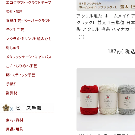
エコクラフト・クラフトテープ
染料・顔料
アクリル毛糸 ホームメイド 
折紙手芸・ペーパークラフト
クリックL 並太 1玉単位 日
製 アクリル 毛糸 ハマナカ 
子ども手芸
芸の山久
（0）
マクラメ・ミサンガ・組みひも
刺しゅう
187
税
メタリックヤーン・キャンバス
古布・ちりめん手芸
籐・スティック手芸
手織り
副資材
素材・資材
用品・用具