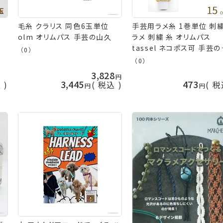
毛糸 クラリス 同色6玉単位
ア
手芸用ラメ糸 1巻単位 刺
olm オリムパス 手芸の山久
本
ラメ 刺繍 糸 オリムパス
手
tassel ネコポス可 手芸
（0）
久
（0）
3,828
3,445
473
込
税込
税