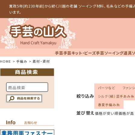
寛政5年(約230年前)から続く川越の老舗 ソーイング材料、毛糸などの手
います。
手芸
手芸キット・ビーズ手芸
ソーイング道具
HOME
手編み
素材・資材
パーツなど
ファン
絞り込み
シルク（絹）混手あみ糸
春夏手編み糸
並び替え
価格が安い順
価格が高