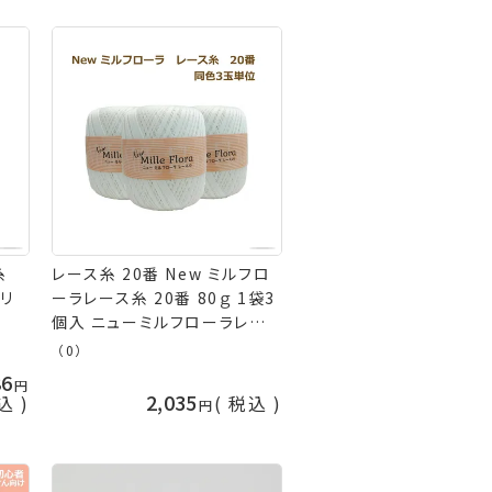
糸
レース糸 20番 New ミルフロ
オリ
ーラレース糸 20番 80ｇ 1袋3
個入 ニューミルフローラレー
ス糸 元廣
（0）
86
2,035
込
税込