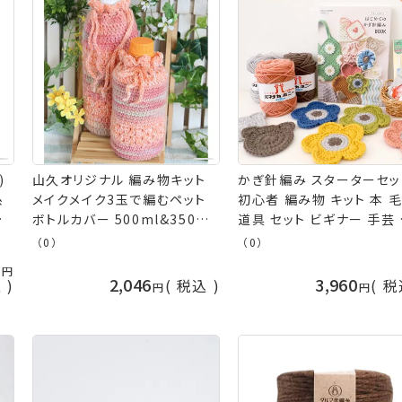
)
山久オリジナル 編み物キット
かぎ針編み スターターセッ
糸
メイクメイク3玉で編むペット
初心者 編み物 キット 本 
ボトルカバー 500ml&350ml
道具 セット ビギナー 手芸
編み図付き olm ym9 手芸の
み物キット プレゼント スタ
（0）
（0）
山久
ー 選べる ボニー かぎ針 
5
ュレ 段かぞえマーカー と
2,046
3,960
込
税込
税
メーカー ハマナカ クロバー
ューリップ はじめてのかぎ
みBOOK NV70838 手芸
久