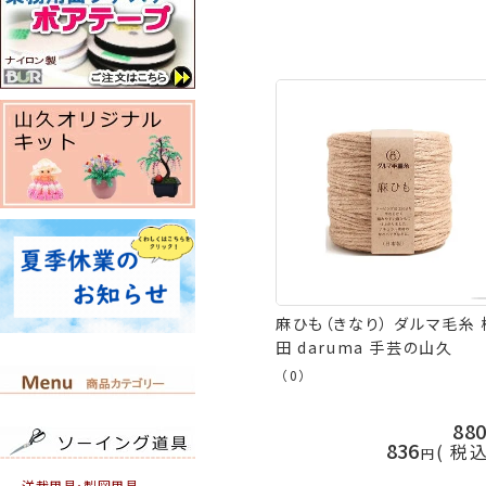
麻ひも（きなり） ダルマ毛糸 
田 daruma 手芸の山久
（0）
88
836
税
洋裁用具・製図用具